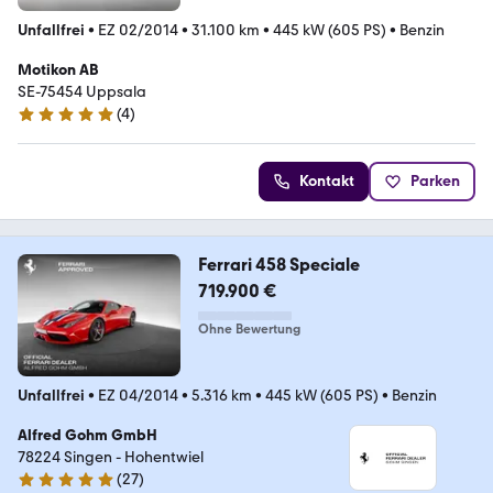
Unfallfrei
•
EZ 02/2014
•
31.100 km
•
445 kW (605 PS)
•
Benzin
Motikon AB
SE-75454 Uppsala
(
4
)
5 Sterne
Kontakt
Parken
Ferrari 458 Speciale
719.900 €
Ohne Bewertung
Unfallfrei
•
EZ 04/2014
•
5.316 km
•
445 kW (605 PS)
•
Benzin
Alfred Gohm GmbH
78224 Singen - Hohentwiel
(
27
)
4.9 Sterne