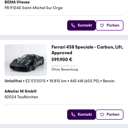
BEMA Vitesse
FR-91240 Saint-Michel Sur Orge
Kontakt
Parken
Ferrari 458 Speciale - Carbon, Lift,
Approved
599.900 €
Ohne Bewertung
Unfallfrei
•
EZ 07/2015
•
18.815 km
•
445 kW (605 PS)
•
Benzin
AAtelier M GmbH
82024 Taufkirchen
Kontakt
Parken