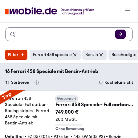
Filter
Ferrari 458 speciale
Benzin
Beschädigte 
16 Ferrari 458 Speciale mit Benzin-Antrieb
Sortieren
Kachelansicht
Top
Gesponsert
Ferrari 458 Speciale- Full carbon-
Racing stripes
749.000 €
20% MwSt.
Ohne Bewertung
Unfallfrei
•
EZ 05/2015
•
9.175 km
•
445 kW (605 PS)
•
Benzin