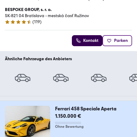
BESPOKE GROUP, s. r. o.
SK-821 04 Bratislava - mestská časť Ružinov
(
119
)
4.6 Sterne
Kontakt
Parken
Ähnliche Fahrzeuge des Anbieters
Ferrari 458 Speciale Aperta
1.150.000 €
Ohne Bewertung