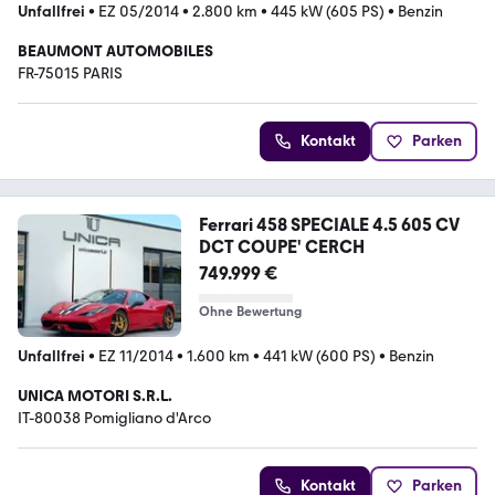
Unfallfrei
•
EZ 05/2014
•
2.800 km
•
445 kW (605 PS)
•
Benzin
BEAUMONT AUTOMOBILES
FR-75015 PARIS
Kontakt
Parken
Ferrari 458 SPECIALE 4.5 605 CV
DCT COUPE' CERCH
749.999 €
Ohne Bewertung
Unfallfrei
•
EZ 11/2014
•
1.600 km
•
441 kW (600 PS)
•
Benzin
UNICA MOTORI S.R.L.
IT-80038 Pomigliano d'Arco
Kontakt
Parken