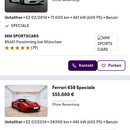
Ohne Bewertung
Unfallfrei
•
EZ 02/2014
•
71.000 km
•
441 kW (600 PS)
•
Benzin
SPECIALE
MM SPORTSCARS
85661 Forstinning bei München
(
79
)
5 Sterne
Kontakt
Parken
Ferrari 458 Speciale
555.000 €
Ohne Bewertung
Unfallfrei
•
EZ 07/2014
•
34.900 km
•
445 kW (605 PS)
•
Benzin