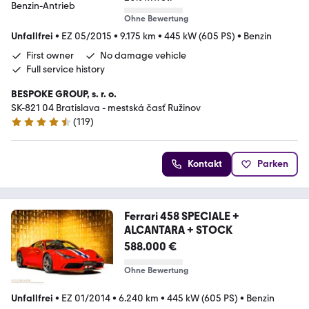
Ohne Bewertung
Unfallfrei
•
EZ 05/2015
•
9.175 km
•
445 kW (605 PS)
•
Benzin
First owner
No damage vehicle
Full service history
BESPOKE GROUP, s. r. o.
SK-821 04 Bratislava - mestská časť Ružinov
(
119
)
4.6 Sterne
Kontakt
Parken
Ferrari 458 SPECIALE +
ALCANTARA + STOCK
588.000 €
Ohne Bewertung
Unfallfrei
•
EZ 01/2014
•
6.240 km
•
445 kW (605 PS)
•
Benzin