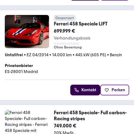
Gesponsert
Ferrari 458 Speciale LIFT
699.999 €
Verhandlungsbasis
Ohne Bewertung
Unfallfrei
•
EZ 04/2014
•
14.000 km
•
445 kW (605 PS)
•
Benzin
Privatanbieter
ES-28001 Madrid
Kontakt
Parken
Ferrari 458 Speciale- Full carbon-
Racing stripes
749.000 €
20% MwSt.