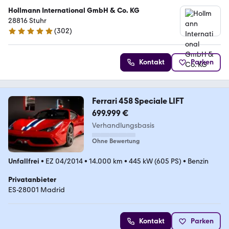
Hollmann International GmbH & Co. KG
28816 Stuhr
(
302
)
4.9 Sterne
Kontakt
Parken
Ferrari 458 Speciale LIFT
699.999 €
Verhandlungsbasis
Ohne Bewertung
Unfallfrei
•
EZ 04/2014
•
14.000 km
•
445 kW (605 PS)
•
Benzin
Privatanbieter
ES-28001 Madrid
Kontakt
Parken