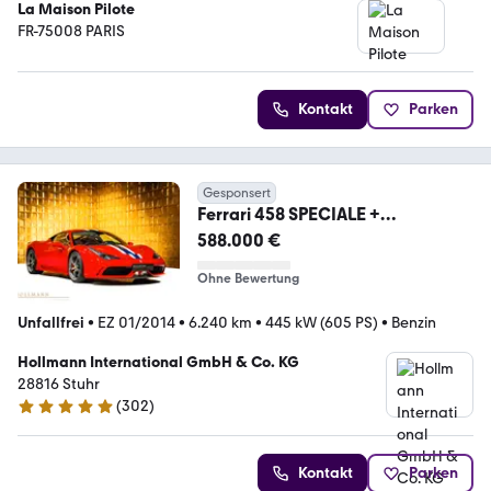
La Maison Pilote
FR-75008 PARIS
Kontakt
Parken
Gesponsert
Ferrari 458 SPECIALE +
ALCANTARA + STOCK
588.000 €
Ohne Bewertung
Unfallfrei
•
EZ 01/2014
•
6.240 km
•
445 kW (605 PS)
•
Benzin
Hollmann International GmbH & Co. KG
28816 Stuhr
(
302
)
4.9 Sterne
Kontakt
Parken