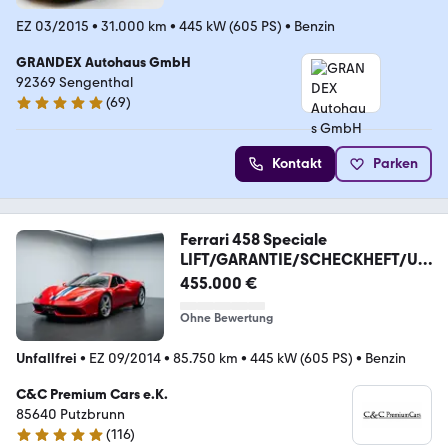
EZ 03/2015
•
31.000 km
•
445 kW (605 PS)
•
Benzin
GRANDEX Autohaus GmbH
92369 Sengenthal
(
69
)
4.9 Sterne
Kontakt
Parken
Ferrari 458 Speciale
LIFT/GARANTIE/SCHECKHEFT/UN
FALLFREI
455.000 €
Ohne Bewertung
Unfallfrei
•
EZ 09/2014
•
85.750 km
•
445 kW (605 PS)
•
Benzin
C&C Premium Cars e.K.
85640 Putzbrunn
(
116
)
4.9 Sterne