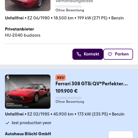
Verhandlungsbasis
Ohne Bewertung
Unfallfrei
•
EZ 06/1980
•
18.500 km
•
199 kW (271 PS)
•
Benzin
Privatanbieter
HU-2040 budaors
Kontakt
Parken
NEU
Ferrari 308 GTSi QV*Perfekter
Zustand*Historie*Erstlack
109.900 €
Ohne Bewertung
Unfallfrei
•
EZ 02/1985
•
45.900 km
•
173 kW (235 PS)
•
Benzin
last production year
Autohaus Blöchl GmbH