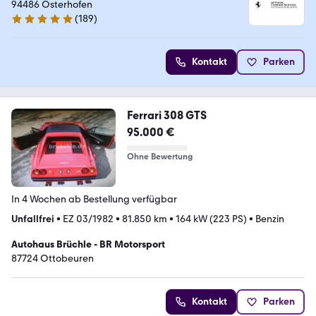
94486 Osterhofen
(
189
)
4.9 Sterne
Kontakt
Parken
Ferrari 308 GTS
95.000 €
Ohne Bewertung
In 4 Wochen ab Bestellung verfügbar
Unfallfrei
•
EZ 03/1982
•
81.850 km
•
164 kW (223 PS)
•
Benzin
Autohaus Brüchle - BR Motorsport
87724 Ottobeuren
Kontakt
Parken