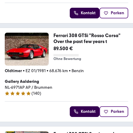
Kontakt
Parken
Ferrari 308 GTSi "Rosso Corsa"
Over the past few years t
89.500 €
Ohne Bewertung
Oldtimer
•
EZ 01/1981
•
68.676 km
•
Benzin
Gallery Aaldering
NL-6971AP AP / Brummen
(
140
)
4.8 Sterne
Kontakt
Parken