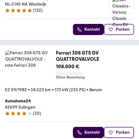
NL-5145 NA Waalwijk
(
132
)
5 Sterne
Kontakt
Parken
Ferrari 308 GTS GV
QUATTROVALVOLE
108.000 €
Ohne Bewertung
EZ 09/1982
•
58.523 km
•
173 kW (235 PS)
•
Benzin
Autodome24
42699 Solingen
(
30
)
4 Sterne
Kontakt
Parken