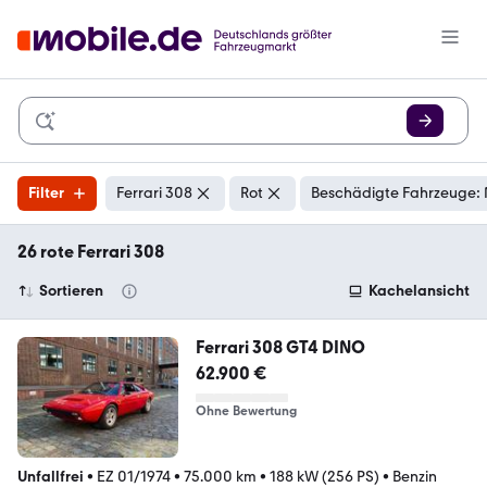
Filter
Ferrari 308
Rot
Beschädigte Fahrzeuge: 
26 rote Ferrari 308
Sortieren
Kachelansicht
Ferrari 308 GT4 DINO
62.900 €
Ohne Bewertung
Unfallfrei
•
EZ 01/1974
•
75.000 km
•
188 kW (256 PS)
•
Benzin