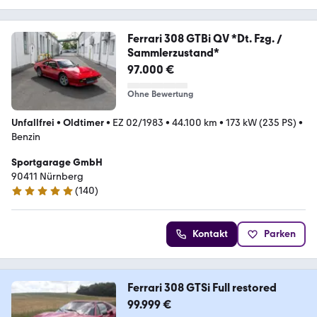
Ferrari 308 GTBi QV *Dt. Fzg. /
Sammlerzustand*
97.000 €
Ohne Bewertung
Unfallfrei
•
Oldtimer
•
EZ 02/1983
•
44.100 km
•
173 kW (235 PS)
•
Benzin
Sportgarage GmbH
90411 Nürnberg
(
140
)
5 Sterne
Kontakt
Parken
Ferrari 308 GTSi Full restored
99.999 €