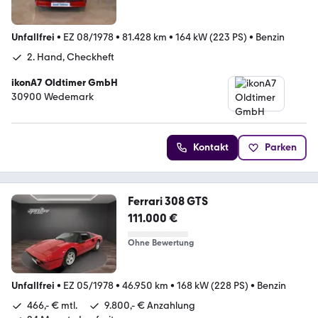
Unfallfrei
•
EZ 08/1978
•
81.428 km
•
164 kW (223 PS)
•
Benzin
2. Hand, Checkheft
ikonA7 Oldtimer GmbH
30900 Wedemark
Kontakt
Parken
Ferrari 308 GTS
111.000 €
Ohne Bewertung
Unfallfrei
•
EZ 05/1978
•
46.950 km
•
168 kW (228 PS)
•
Benzin
466,- € mtl.
9.800,- € Anzahlung