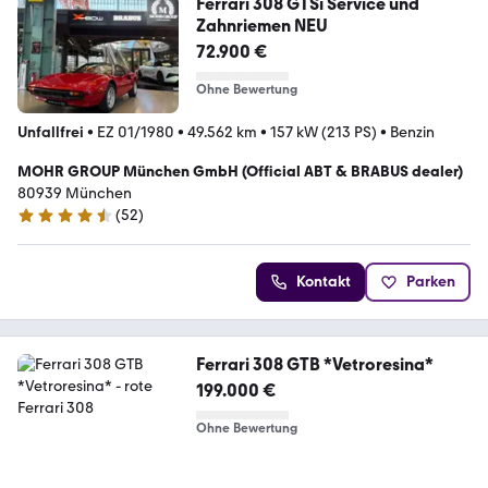
Ferrari 308 GTSi Service und
Zahnriemen NEU
72.900 €
Ohne Bewertung
Unfallfrei
•
EZ 01/1980
•
49.562 km
•
157 kW (213 PS)
•
Benzin
MOHR GROUP München GmbH (Official ABT & BRABUS dealer)
80939 München
(
52
)
4.6 Sterne
Kontakt
Parken
Ferrari 308 GTB *Vetroresina*
199.000 €
Ohne Bewertung