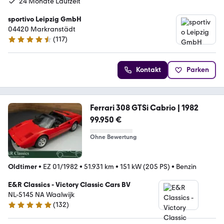
24 Monate Laufzeit
sportivo Leipzig GmbH
04420 Markranstädt
(
117
)
4.6 Sterne
Kontakt
Parken
Ferrari 308 GTSi Cabrio | 1982
99.950 €
Ohne Bewertung
Oldtimer
•
EZ 01/1982
•
51.931 km
•
151 kW (205 PS)
•
Benzin
E&R Classics - Victory Classic Cars BV
NL-5145 NA Waalwijk
(
132
)
5 Sterne