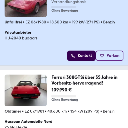
Verhandlungsbasis
Ohne Bewertung
Unfallfrei
•
EZ 06/1980
•
18.500 km
•
199 kW (271 PS)
•
Benzin
Privatanbieter
HU-2040 budaors
Kontakt
Parken
Ferrari 308GTSi über 35 Jahre in
Vorbesitz-hervorragend!
109.990 €
Ohne Bewertung
Oldtimer
•
EZ 07/1981
•
40.600 km
•
154 kW (209 PS)
•
Benzin
Hassoun Automobile Nord
25746 Heide