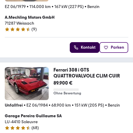
EZ 06/1979
•
114.000 km
•
167 kW (227 PS)
•
Benzin
A.Mechling Motors GmbH
71287 Weissach
(
9
)
4.7 Sterne
Kontakt
Parken
Ferrari 308 i GTS
QUATTROVALVOLE CLIM CUIR
89.900 €
Ohne Bewertung
Unfallfrei
•
EZ 06/1984
•
68.900 km
•
151 kW (205 PS)
•
Benzin
Garage Pereira Guillaume SA
LU-4410 Soleuvre
(
68
)
4.3 Sterne