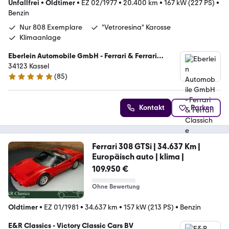
Unfallfrei
•
Oldtimer
•
EZ 02/1977
•
20.400 km
•
167 kW (227 PS)
•
Benzin
Nur 808 Exemplare
"Vetroresina" Karosse
Klimaanlage
Eberlein Automobile GmbH - Ferrari & Ferrari
Classiche Vertragspartner
34123 Kassel
(
85
)
5 Sterne
Kontakt
Parken
Ferrari 308 GTSi | 34.637 Km |
Europäisch auto | klima |
109.950 €
Ohne Bewertung
Oldtimer
•
EZ 01/1981
•
34.637 km
•
157 kW (213 PS)
•
Benzin
E&R Classics - Victory Classic Cars BV