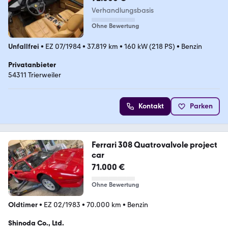
Verhandlungsbasis
Ohne Bewertung
Unfallfrei
•
EZ 07/1984
•
37.819 km
•
160 kW (218 PS)
•
Benzin
Privatanbieter
54311 Trierweiler
Kontakt
Parken
Ferrari 308 Quatrovalvole project
car
71.000 €
Ohne Bewertung
Oldtimer
•
EZ 02/1983
•
70.000 km
•
Benzin
Shinoda Co., Ltd.