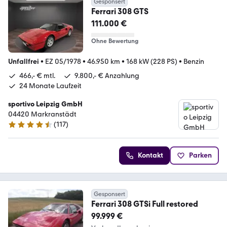
Gesponsert
Ferrari 308 GTS
111.000 €
Ohne Bewertung
Unfallfrei
•
EZ 05/1978
•
46.950 km
•
168 kW (228 PS)
•
Benzin
466,- € mtl.
9.800,- € Anzahlung
24 Monate Laufzeit
sportivo Leipzig GmbH
04420 Markranstädt
(
117
)
4.6 Sterne
Kontakt
Parken
Gesponsert
Ferrari 308 GTSi Full restored
99.999 €