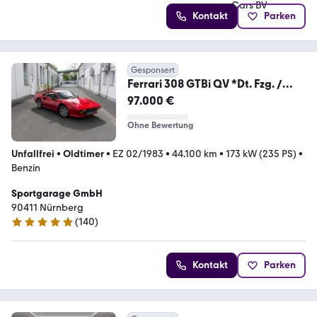
Kontakt
Parken
Gesponsert
Ferrari 308 GTBi QV *Dt. Fzg. /
Sammlerzustand*
97.000 €
Ohne Bewertung
Unfallfrei
•
Oldtimer
•
EZ 02/1983
•
44.100 km
•
173 kW (235 PS)
•
Benzin
Sportgarage GmbH
90411 Nürnberg
(
140
)
5 Sterne
Kontakt
Parken