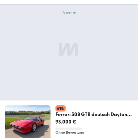
NEU
Ferrari 308 GTB deutsch Daytona
Vergaser Motor Revision
93.000 €
Ohne Bewertung