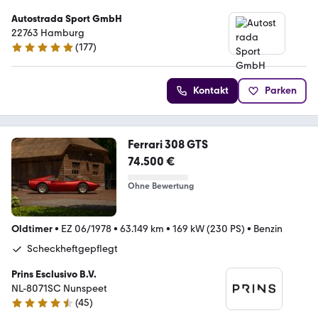
Autostrada Sport GmbH
22763 Hamburg
(
177
)
5 Sterne
Kontakt
Parken
Ferrari 308 GTS
74.500 €
Ohne Bewertung
Oldtimer
•
EZ 06/1978
•
63.149 km
•
169 kW (230 PS)
•
Benzin
Scheckheftgepflegt
Prins Esclusivo B.V.
NL-8071SC Nunspeet
(
45
)
4.7 Sterne