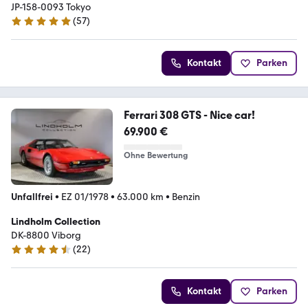
JP-158-0093 Tokyo
(
57
)
4.8 Sterne
Kontakt
Parken
Ferrari 308 GTS - Nice car!
69.900 €
Ohne Bewertung
Unfallfrei
•
EZ 01/1978
•
63.000 km
•
Benzin
Lindholm Collection
DK-8800 Viborg
(
22
)
4.7 Sterne
Kontakt
Parken