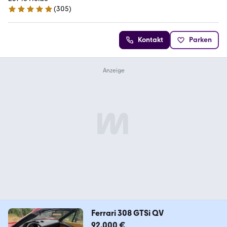
(
305
)
4.9 Sterne
Kontakt
Parken
Ferrari 308 GTSi QV
92.000 €