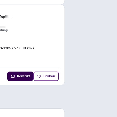
p!!!!!!
rtung
8/1985
•
93.800 km
•
Kontakt
Parken