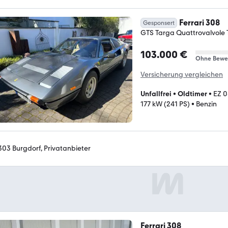
Ferrari 308
Gesponsert
GTS Targa Quattrovalvole To
103.000 €
Ohne Bewe
Versicherung vergleichen
Unfallfrei
•
Oldtimer
•
EZ 0
177 kW (241 PS)
•
Benzin
303 Burgdorf, Privatanbieter
Ferrari 308