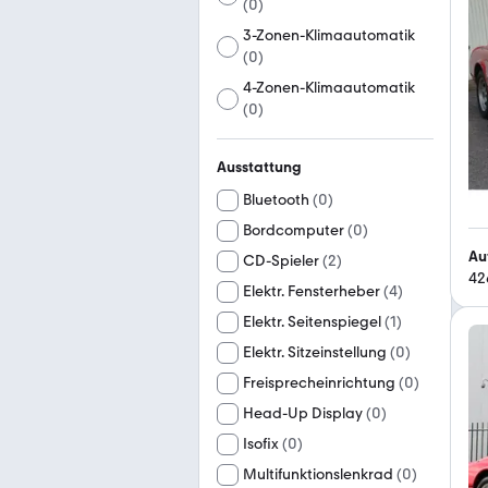
(
0
)
3-Zonen-Klimaautomatik
(
0
)
4-Zonen-Klimaautomatik
(
0
)
Ausstattung
Bluetooth
(
0
)
Bordcomputer
(
0
)
Au
CD-Spieler
(
2
)
42
Elektr. Fensterheber
(
4
)
Elektr. Seitenspiegel
(
1
)
Elektr. Sitzeinstellung
(
0
)
Freisprecheinrichtung
(
0
)
Head-Up Display
(
0
)
Isofix
(
0
)
Multifunktionslenkrad
(
0
)