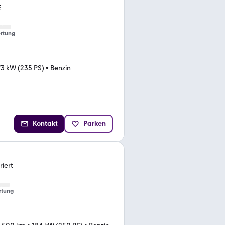
E
rtung
73 kW (235 PS)
•
Benzin
Kontakt
Parken
iert
rtung