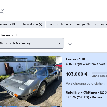
errari 308 quattrovalvole
Beschädigte Fahrzeuge: Nicht anzeig
rtieren nach
Ferrari 308
GTS Targa Quattrovalvole To
103.000 €
Ohne Bewe
Versicherung vergleichen
Unfallfrei
•
Oldtimer
•
EZ 0
177 kW (241 PS)
•
Benzin