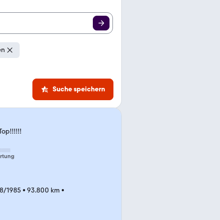
en
Suche speichern
p!!!!!!
rtung
8/1985
•
93.800 km
•