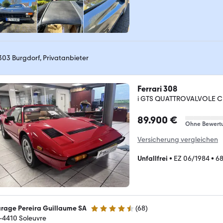
303 Burgdorf, Privatanbieter
Ferrari 308
i GTS QUATTROVALVOLE C
89.900 €
Ohne Bewert
Versicherung vergleichen
Unfallfrei
•
EZ 06/1984
•
68
rage Pereira Guillaume SA
(
68
)
4.3 Sterne
-4410 Soleuvre