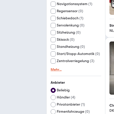
Navigationssystem
(
1
)
Regensensor
(
0
)
Schiebedach
(
1
)
Servolenkung
(
0
)
St
NL
Sitzheizung
(
0
)
Skisack
(
0
)
Standheizung
(
0
)
Start/Stopp-Automatik
(
0
)
Zentralverriegelung
(
3
)
Mehr
...
Anbieter
Beliebig
Händler
(
4
)
Privatanbieter
(
1
)
Cl
DK
Firmenfahrzeuge
(
0
)