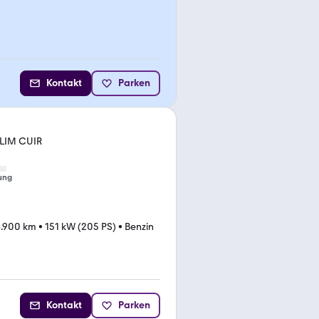
Kontakt
Parken
LIM CUIR
ung
.900 km
•
151 kW (205 PS)
•
Benzin
Kontakt
Parken