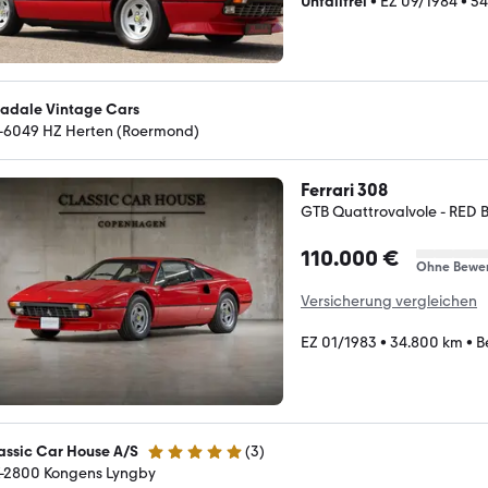
Unfallfrei
•
EZ 09/1984
•
54
radale Vintage Cars
-6049 HZ Herten (Roermond)
Ferrari 308
GTB Quattrovalvole - RED
110.000 €
Ohne Bewe
Versicherung vergleichen
EZ 01/1983
•
34.800 km
•
B
assic Car House A/S
(
3
)
5 Sterne
-2800 Kongens Lyngby