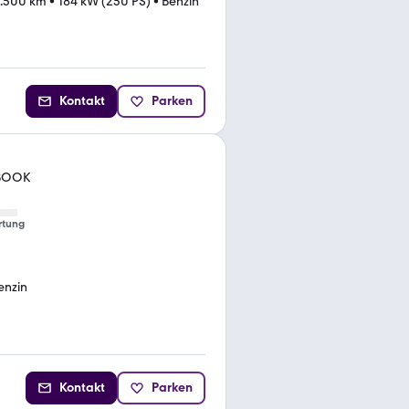
.500 km
•
184 kW (250 PS)
•
Benzin
Kontakt
Parken
 BOOK
rtung
enzin
Kontakt
Parken