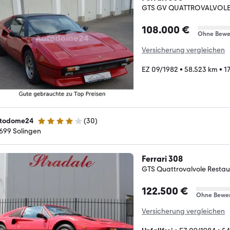
GTS GV QUATTROVALVOL
108.000 €
Ohne Bewe
Versicherung vergleichen
EZ 09/1982
•
58.523 km
•
1
todome24
(
30
)
4 Sterne
699 Solingen
Ferrari 308
GTS Quattrovalvole Restaur
122.500 €
Ohne Bewe
Versicherung vergleichen