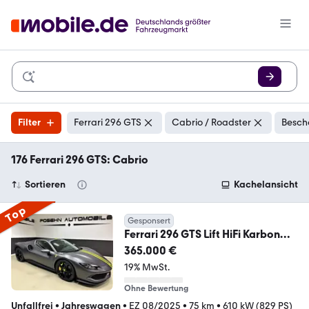
Filter
Ferrari 296 GTS
Cabrio / Roadster
Besch
176 Ferrari 296 GTS: Cabrio
Sortieren
Kachelansicht
Top
Gesponsert
Ferrari 296 GTS Lift HiFi Karbon
Racing-Seats Grigio-Opa
365.000 €
19% MwSt.
Ohne Bewertung
Unfallfrei
•
Jahreswagen
•
EZ 08/2025
•
75 km
•
610 kW (829 PS)