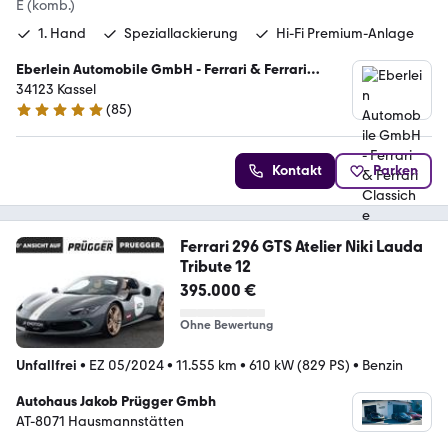
E (komb.)
1. Hand
Speziallackierung
Hi-Fi Premium-Anlage
Eberlein Automobile GmbH - Ferrari & Ferrari
Classiche Vertragspartner
34123 Kassel
(
85
)
5 Sterne
Kontakt
Parken
Ferrari 296 GTS Atelier Niki Lauda
Tribute 12
395.000 €
Ohne Bewertung
Unfallfrei
•
EZ 05/2024
•
11.555 km
•
610 kW (829 PS)
•
Benzin
Autohaus Jakob Prügger Gmbh
AT-8071 Hausmannstätten