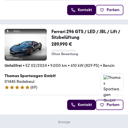
Kontakt
Parken
Ferrari 296 GTS / LED / JBL / Lift /
Sitzbelüftung
289.990 €
Ohne Bewertung
Unfallfrei
•
EZ 02/2024
•
9.000 km
•
610 kW (829 PS)
•
Benzin
Thomas Sportwagen GmbH
01445 Radebeul
(
69
)
5 Sterne
Kontakt
Parken