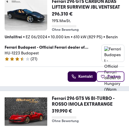
Ferrari 296 GTS CARBON ADAS
LIFTER SURRVIEW JBL VENTSEAT
296.310 €
19% MwSt.
Ohne Bewertung
Unfallfrei
•
EZ 06/2024
•
10.000 km
•
610 kW (829 PS)
•
Benzin
Ferrari Budapest - Official Ferrari dealer of
Hungary (Warm Up Kft.)
HU-1223 Budapest
(
21
)
3.7 Sterne
Kontakt
Parken
Ferrari 296 GTS V6 BI-TURBO -
ROSSO IMOLA EXTRARANGE
319.990 €
Ohne Bewertung