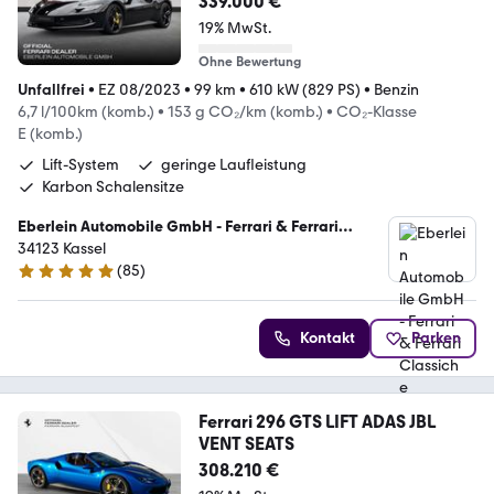
339.000 €
19% MwSt.
Ohne Bewertung
Unfallfrei
•
EZ 08/2023
•
99 km
•
610 kW (829 PS)
•
Benzin
6,7 l/100km (komb.)
•
153 g CO₂/km (komb.)
•
CO₂-Klasse
E (komb.)
Lift-System
geringe Laufleistung
Karbon Schalensitze
Eberlein Automobile GmbH - Ferrari & Ferrari
Classiche Vertragspartner
34123 Kassel
(
85
)
5 Sterne
Kontakt
Parken
Ferrari 296 GTS LIFT ADAS JBL
VENT SEATS
308.210 €