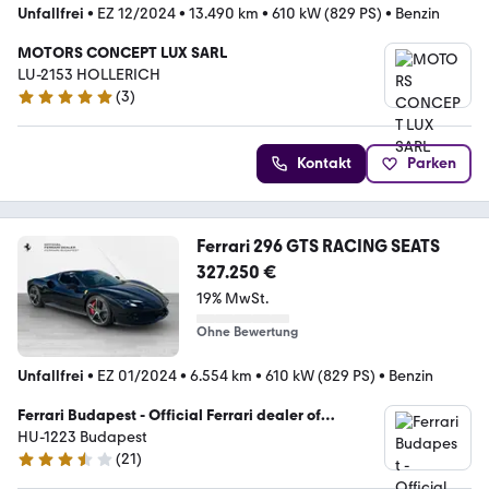
Unfallfrei
•
EZ 12/2024
•
13.490 km
•
610 kW (829 PS)
•
Benzin
MOTORS CONCEPT LUX SARL
LU-2153 HOLLERICH
(
3
)
4.9 Sterne
Kontakt
Parken
Ferrari 296 GTS RACING SEATS
327.250 €
19% MwSt.
Ohne Bewertung
Unfallfrei
•
EZ 01/2024
•
6.554 km
•
610 kW (829 PS)
•
Benzin
Ferrari Budapest - Official Ferrari dealer of
Hungary (Warm Up Kft.)
HU-1223 Budapest
(
21
)
3.7 Sterne