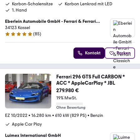
Karbon-Schalensitze
Karbon Lenkrad mit LED
1. Hand
Eberlein Automobile GmbH - Ferrari & Ferrari
Classiche Vertragspartner
34123 Kassel
(
85
)
5 Sterne
Kontakt
Parken
Ferrari 296 GTS Full CARBON *
ACC * AppleCarPlay * JBL
279.980 €
19% MwSt.
Ohne Bewertung
EZ 10/2022
•
16.280 km
•
610 kW (829 PS)
•
Benzin
Apple Car Play
Luimex International GmbH