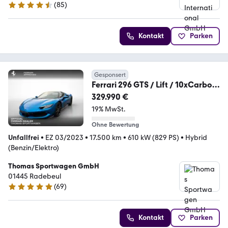
(
85
)
4.7 Sterne
Kontakt
Parken
Gesponsert
Ferrari 296 GTS / Lift / 10xCarbon
/ JBL / Voll
329.990 €
19% MwSt.
Ohne Bewertung
Unfallfrei
•
EZ 03/2023
•
17.500 km
•
610 kW (829 PS)
•
Hybrid
(Benzin/Elektro)
Thomas Sportwagen GmbH
01445 Radebeul
(
69
)
5 Sterne
Kontakt
Parken