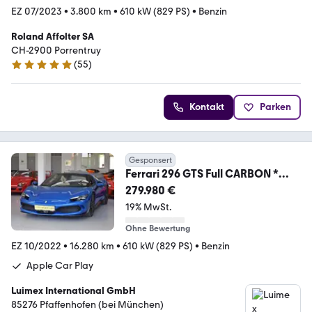
EZ 07/2023
•
3.800 km
•
610 kW (829 PS)
•
Benzin
Roland Affolter SA
CH-2900 Porrentruy
(
55
)
5 Sterne
Kontakt
Parken
Gesponsert
Ferrari 296 GTS Full CARBON *
ACC * AppleCarPlay * JBL
279.980 €
19% MwSt.
Ohne Bewertung
EZ 10/2022
•
16.280 km
•
610 kW (829 PS)
•
Benzin
Apple Car Play
Luimex International GmbH
85276 Pfaffenhofen (bei München)