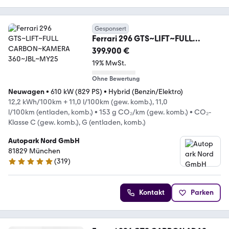
Gesponsert
Ferrari 296 GTS~LIFT~FULL
CARBON~KAMERA
399.900 €
360~JBL~MY25
19% MwSt.
Ohne Bewertung
Neuwagen
•
610 kW (829 PS)
•
Hybrid (Benzin/Elektro)
12,2 kWh/100km + 11,0 l/100km (gew. komb.), 11,0
l/100km (entladen, komb.)
•
153 g CO₂/km (gew. komb.)
•
CO₂-
Klasse C (gew. komb.), G (entladen, komb.)
Autopark Nord GmbH
81829 München
(
319
)
4.9 Sterne
Kontakt
Parken