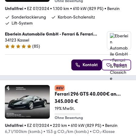
Ohne Bewertung
Unfallfrei
•
EZ 07/2024
•
1.100 km
•
610 kW (829 PS)
•
Benzin
Sonderlackierung
Karbon-Schalensitz
Lift-System
Eberlein Automobile GmbH - Ferrari & Ferrari
Classiche Vertragspartner
34123 Kassel
(
85
)
5 Sterne
Kontakt
Parken
NEU
Ferrari 296 GTS 40.000€ an
Optionals
345.000 €
19% MwSt.
Ohne Bewertung
Unfallfrei
•
EZ 07/2024
•
220 km
•
610 kW (829 PS)
•
Benzin
6,7 l/100km (komb.)
•
153 g CO₂/km (komb.)
•
CO₂-Klasse