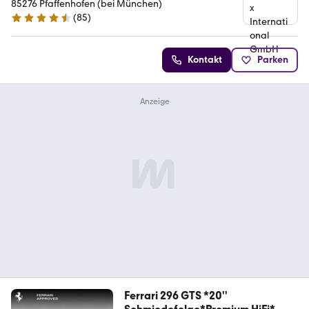
85276 Pfaffenhofen (bei München)
(
85
)
4.7 Sterne
Kontakt
Parken
Ferrari 296 GTS *20''