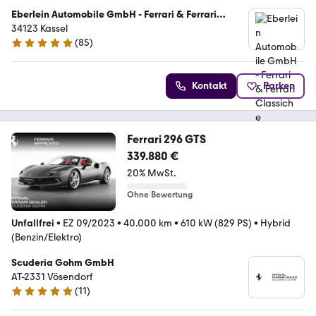
Eberlein Automobile GmbH - Ferrari & Ferrari
Classiche Vertragspartner
34123 Kassel
(
85
)
5 Sterne
Kontakt
Parken
Ferrari 296 GTS
339.880 €
20% MwSt.
Ohne Bewertung
Unfallfrei
•
EZ 09/2023
•
40.000 km
•
610 kW (829 PS)
•
Hybrid
(Benzin/Elektro)
Scuderia Gohm GmbH
AT-2331 Vösendorf
(
11
)
5 Sterne