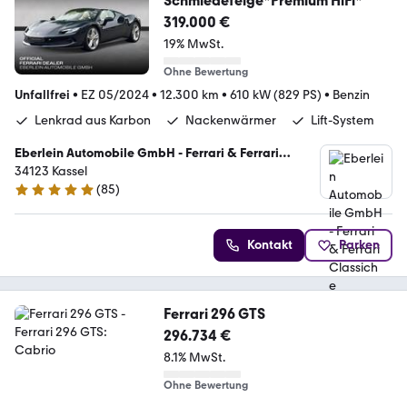
Schmiedefelge*Premium HiFi*
319.000 €
19% MwSt.
Ohne Bewertung
Unfallfrei
•
EZ 05/2024
•
12.300 km
•
610 kW (829 PS)
•
Benzin
Lenkrad aus Karbon
Nackenwärmer
Lift-System
Eberlein Automobile GmbH - Ferrari & Ferrari
Classiche Vertragspartner
34123 Kassel
(
85
)
5 Sterne
Kontakt
Parken
Ferrari 296 GTS
296.734 €
8.1% MwSt.
Ohne Bewertung