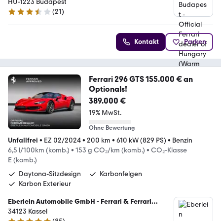
Hungary (Warm Up Kft.)
HU-1223 Budapest
(
21
)
3.7 Sterne
Kontakt
Parken
Ferrari 296 GTS 155.000 € an
Optionals!
389.000 €
19% MwSt.
Ohne Bewertung
Unfallfrei
•
EZ 02/2024
•
200 km
•
610 kW (829 PS)
•
Benzin
6,5 l/100km (komb.)
•
153 g CO₂/km (komb.)
•
CO₂-Klasse
E (komb.)
Daytona-Sitzdesign
Karbonfelgen
Karbon Exterieur
Eberlein Automobile GmbH - Ferrari & Ferrari
Classiche Vertragspartner
34123 Kassel