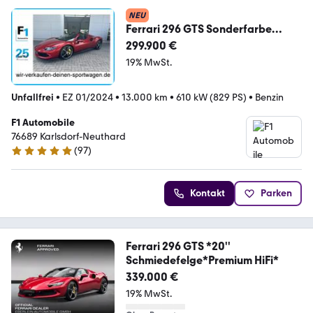
NEU
Ferrari 296 GTS Sonderfarbe
Rosso Magma UPE 385´T 1. Hd
299.900 €
19% MwSt.
Unfallfrei
•
EZ 01/2024
•
13.000 km
•
610 kW (829 PS)
•
Benzin
F1 Automobile
76689 Karlsdorf-Neuthard
(
97
)
5 Sterne
Kontakt
Parken
Ferrari 296 GTS *20''
Schmiedefelge*Premium HiFi*
339.000 €
19% MwSt.