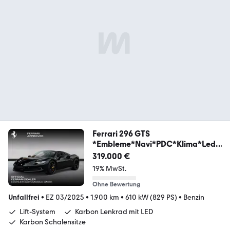
Ferrari 296 GTS
*Embleme*Navi*PDC*Klima*Lede
r*
319.000 €
19% MwSt.
Ohne Bewertung
Unfallfrei
•
EZ 03/2025
•
1.900 km
•
610 kW (829 PS)
•
Benzin
Lift-System
Karbon Lenkrad mit LED
Karbon Schalensitze