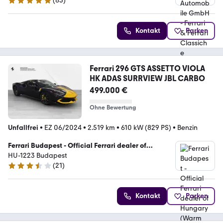
(
85
)
5 Sterne
Kontakt
Parken
Ferrari 296 GTS ASSETTO VIOLA
HK ADAS SURRVIEW JBL CARBO
499.000 €
Ohne Bewertung
Unfallfrei
•
EZ 06/2024
•
2.519 km
•
610 kW (829 PS)
•
Benzin
Ferrari Budapest - Official Ferrari dealer of
Hungary (Warm Up Kft.)
HU-1223 Budapest
(
21
)
3.7 Sterne
Kontakt
Parken