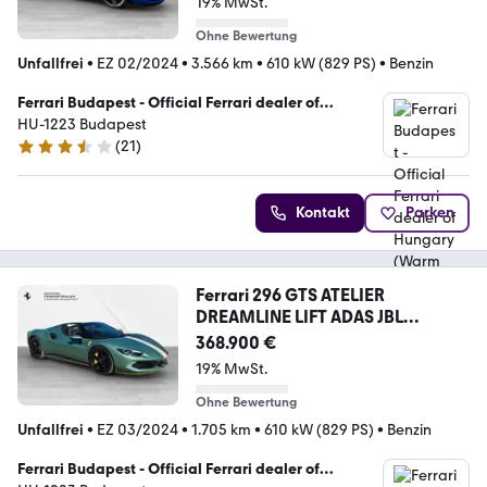
19% MwSt.
Ohne Bewertung
Unfallfrei
•
EZ 02/2024
•
3.566 km
•
610 kW (829 PS)
•
Benzin
Ferrari Budapest - Official Ferrari dealer of
Hungary (Warm Up Kft.)
HU-1223 Budapest
(
21
)
3.7 Sterne
Kontakt
Parken
Ferrari 296 GTS ATELIER
DREAMLINE LIFT ADAS JBL
SURRVIEW
368.900 €
19% MwSt.
Ohne Bewertung
Unfallfrei
•
EZ 03/2024
•
1.705 km
•
610 kW (829 PS)
•
Benzin
Ferrari Budapest - Official Ferrari dealer of