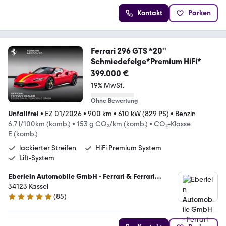
Kontakt
Parken
Ferrari 296 GTS *20''
Schmiedefelge*Premium HiFi*
399.000 €
19% MwSt.
Ohne Bewertung
Unfallfrei
•
EZ 01/2026
•
900 km
•
610 kW (829 PS)
•
Benzin
6,7 l/100km (komb.)
•
153 g CO₂/km (komb.)
•
CO₂-Klasse
E (komb.)
lackierter Streifen
HiFi Premium System
Lift-System
Eberlein Automobile GmbH - Ferrari & Ferrari
Classiche Vertragspartner
34123 Kassel
(
85
)
5 Sterne