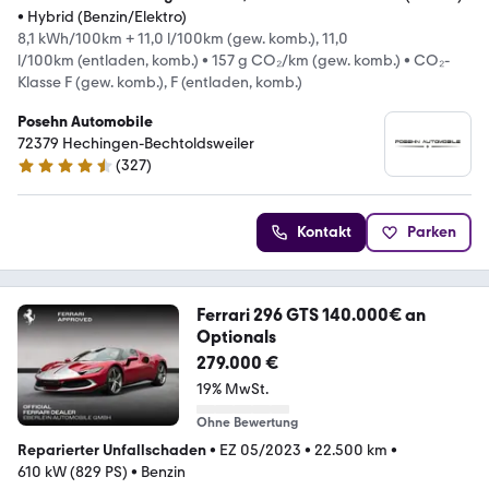
•
Hybrid (Benzin/Elektro)
8,1 kWh/100km + 11,0 l/100km (gew. komb.), 11,0
l/100km (entladen, komb.)
•
157 g CO₂/km (gew. komb.)
•
CO₂-
Klasse F (gew. komb.), F (entladen, komb.)
Posehn Automobile
72379 Hechingen-Bechtoldsweiler
(
327
)
4.4 Sterne
Kontakt
Parken
Ferrari 296 GTS 140.000€ an
Optionals
279.000 €
19% MwSt.
Ohne Bewertung
Reparierter Unfallschaden
•
EZ 05/2023
•
22.500 km
•
610 kW (829 PS)
•
Benzin