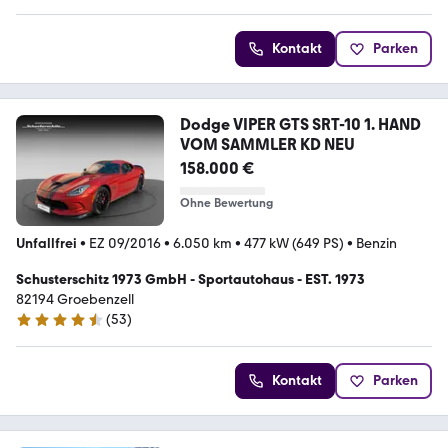
Kontakt
Parken
Dodge VIPER GTS SRT-10 1. HAND
VOM SAMMLER KD NEU
158.000 €
Ohne Bewertung
Unfallfrei
•
EZ 09/2016
•
6.050 km
•
477 kW (649 PS)
•
Benzin
Schusterschitz 1973 GmbH - Sportautohaus - EST. 1973
82194 Groebenzell
(
53
)
4.7 Sterne
Kontakt
Parken