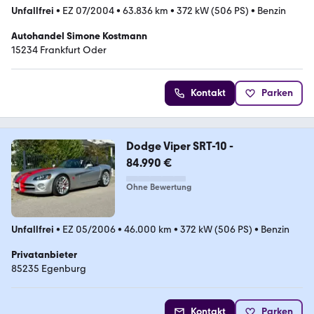
Unfallfrei
•
EZ 07/2004
•
63.836 km
•
372 kW (506 PS)
•
Benzin
Autohandel Simone Kostmann
15234 Frankfurt Oder
Kontakt
Parken
Dodge Viper SRT-10 -
84.990 €
Ohne Bewertung
Unfallfrei
•
EZ 05/2006
•
46.000 km
•
372 kW (506 PS)
•
Benzin
Privatanbieter
85235 Egenburg
Kontakt
Parken