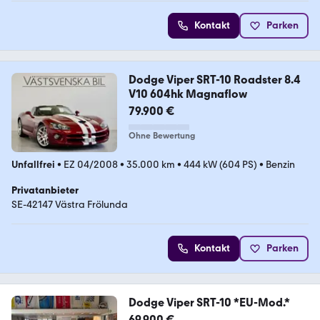
Kontakt
Parken
Dodge Viper SRT-10 Roadster 8.4
V10 604hk Magnaflow
79.900 €
Ohne Bewertung
Unfallfrei
•
EZ 04/2008
•
35.000 km
•
444 kW (604 PS)
•
Benzin
Privatanbieter
SE-42147 Västra Frölunda
Kontakt
Parken
Dodge Viper SRT-10 *EU-Mod.*
69.900 €