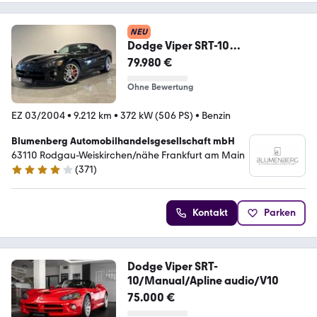
NEU
Dodge Viper SRT-10
*Roadster,V10*
79.980 €
Ohne Bewertung
EZ 03/2004
•
9.212 km
•
372 kW (506 PS)
•
Benzin
Blumenberg Automobilhandelsgesellschaft mbH
63110 Rodgau-Weiskirchen/nähe Frankfurt am Main
(
371
)
4.2 Sterne
Kontakt
Parken
Dodge Viper SRT-
10/Manual/Apline audio/V10
75.000 €