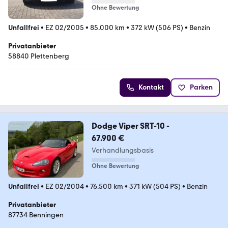
Ohne Bewertung
Unfallfrei
•
EZ 02/2005
•
85.000 km
•
372 kW (506 PS)
•
Benzin
Privatanbieter
58840 Plettenberg
Kontakt
Parken
Dodge Viper SRT-10 -
67.900 €
Verhandlungsbasis
Ohne Bewertung
Unfallfrei
•
EZ 02/2004
•
76.500 km
•
371 kW (504 PS)
•
Benzin
Privatanbieter
87734 Benningen