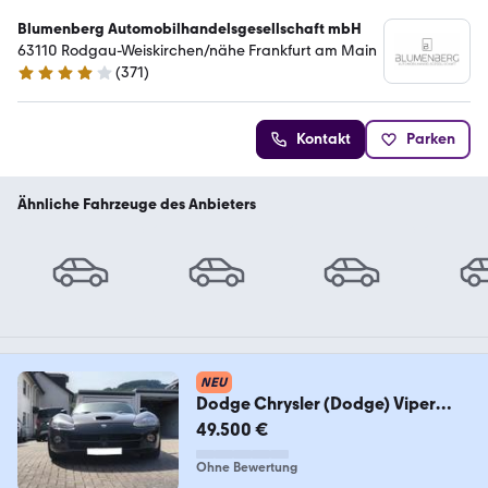
Blumenberg Automobilhandelsgesellschaft mbH
63110 Rodgau-Weiskirchen/nähe Frankfurt am Main
(
371
)
4.2 Sterne
Kontakt
Parken
Ähnliche Fahrzeuge des Anbieters
NEU
Dodge Chrysler (Dodge) Viper
SRT-10
49.500 €
Ohne Bewertung