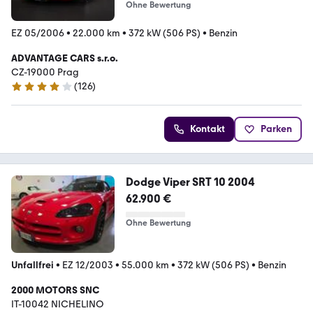
Ohne Bewertung
EZ 05/2006
•
22.000 km
•
372 kW (506 PS)
•
Benzin
ADVANTAGE CARS s.r.o.
CZ-19000 Prag
(
126
)
3.8 Sterne
Kontakt
Parken
Dodge Viper SRT 10 2004
62.900 €
Ohne Bewertung
Unfallfrei
•
EZ 12/2003
•
55.000 km
•
372 kW (506 PS)
•
Benzin
2000 MOTORS SNC
IT-10042 NICHELINO