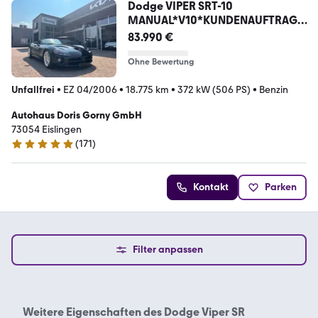
Dodge VIPER SRT-10
MANUAL*V10*KUNDENAUFTRAG*
UNFALLFREI
83.990 €
Ohne Bewertung
Unfallfrei
•
EZ 04/2006
•
18.775 km
•
372 kW (506 PS)
•
Benzin
Autohaus Doris Gorny GmbH
73054 Eislingen
(
171
)
5 Sterne
Kontakt
Parken
Filter anpassen
Weitere Eigenschaften des
Dodge Viper SR