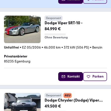
Gesponsert
Dodge Viper SRT-10 -
84.990 €
Ohne Bewertung
Unfallfrei
•
EZ 05/2006
•
46.000 km
•
372 kW (506 PS)
•
Benzin
Privatanbieter
85235 Egenburg
Kontakt
Parken
Gesponsert
NEU
Dodge Chrysler (Dodge) Viper
SRT-10
49.500 €