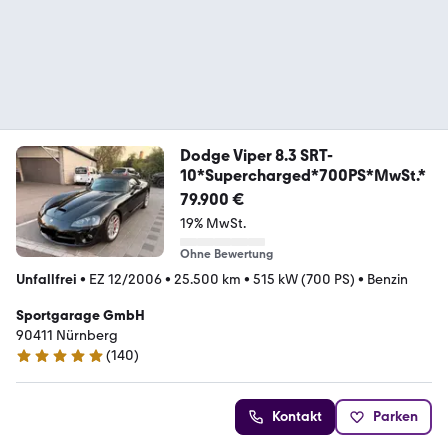
Dodge Viper 8.3 SRT-
10*Supercharged*700PS*MwSt.*
79.900 €
19% MwSt.
Ohne Bewertung
Unfallfrei
•
EZ 12/2006
•
25.500 km
•
515 kW (700 PS)
•
Benzin
Sportgarage GmbH
90411 Nürnberg
(
140
)
5 Sterne
Kontakt
Parken