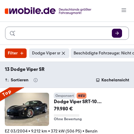
Filter
Dodge Viper sr
Beschädigte Fahrzeuge: Nicht 
13 Dodge Viper SR
Sortieren
Kachelansicht
Top
Gesponsert
NEU
Dodge Viper SRT-10
*Roadster,V10*
79.980 €
Ohne Bewertung
EZ 03/2004
•
9.212 km
•
372 kW (506 PS)
•
Benzin