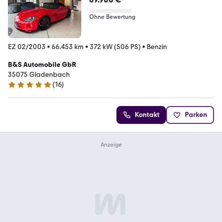
Ohne Bewertung
EZ 02/2003
•
66.453 km
•
372 kW (506 PS)
•
Benzin
B&S Automobile GbR
35075 Gladenbach
(
16
)
5 Sterne
Kontakt
Parken