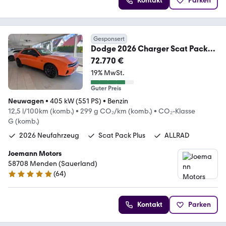
Kontakt
Parken
Gesponsert
Dodge 2026 Charger Scat Pack
Plus 3.0 AWD
72.770 €
19% MwSt.
Guter Preis
Neuwagen
•
405 kW (551 PS)
•
Benzin
12,5 l/100km (komb.)
•
299 g CO₂/km (komb.)
•
CO₂-Klasse
G (komb.)
2026 Neufahrzeug
Scat Pack Plus
ALLRAD
Joemann Motors
58708 Menden (Sauerland)
(
64
)
4.8 Sterne
Kontakt
Parken