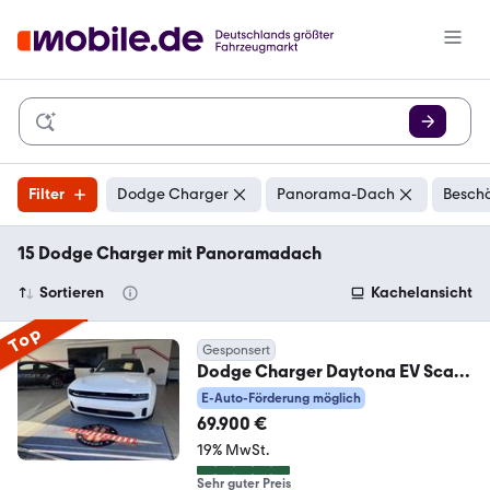
Filter
Dodge Charger
Panorama-Dach
Beschä
15 Dodge Charger mit Panoramadach
Sortieren
Kachelansicht
Top
Gesponsert
Dodge Charger Daytona EV Scat/
Track/ Plus/Carbon/ Sun
E-Auto-Förderung möglich
69.900 €
19% MwSt.
Sehr guter Preis