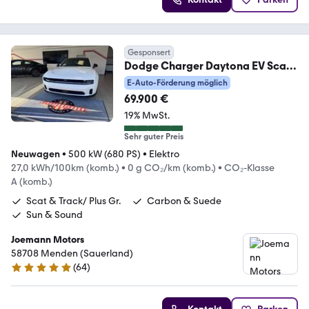
Gesponsert
Dodge Charger Daytona EV Scat/
Track/ Plus/Carbon/ Sun
E-Auto-Förderung möglich
69.900 €
19% MwSt.
Sehr guter Preis
Neuwagen
•
500 kW (680 PS)
•
Elektro
27,0 kWh/100km (komb.)
•
0 g CO₂/km (komb.)
•
CO₂-Klasse
A (komb.)
Scat & Track/ Plus Gr.
Carbon & Suede
Sun & Sound
Joemann Motors
58708 Menden (Sauerland)
(
64
)
4.8 Sterne