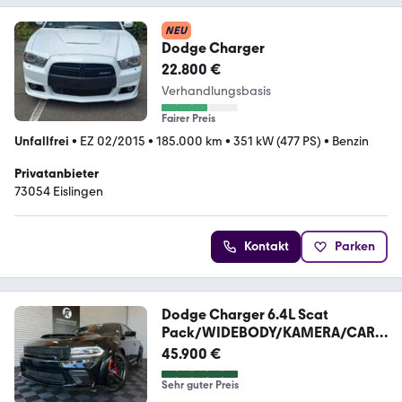
NEU
Dodge Charger
22.800 €
Verhandlungsbasis
Fairer Preis
Unfallfrei
•
EZ 02/2015
•
185.000 km
•
351 kW (477 PS)
•
Benzin
Privatanbieter
73054 Eislingen
Kontakt
Parken
Dodge Charger 6.4L Scat
Pack/WIDEBODY/KAMERA/CARP
LAY
45.900 €
Sehr guter Preis