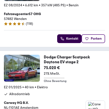
EZ 08/2024
•
6.612 km
•
357 kW (485 PS)
•
Benzin
Fahrzeugcenter57 OHG
57482 Wenden
(
118
)
4.4 Sterne
Kontakt
Parken
Dodge Charger Scatpack
Daytona EV stage 2
75.020 €
21% MwSt.
Ohne Bewertung
EZ 01/2025
•
40 km
•
Elektro
Allradantrieb
Carway HQ B.V.
NL-1101AE Amsterdam