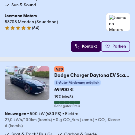
Sun & Sound
Joemann Motors
58708 Menden (Sauerland)
(
64
)
4.8 Sterne
Kontakt
Parken
NEU
Dodge Charger Daytona EV Scat/
Track/ Plus/Carbon/ Sun
E-Auto-Förderung möglich
69.900 €
19% MwSt.
Sehr guter Preis
Neuwagen
•
500 kW (680 PS)
•
Elektro
27,0 kWh/100km (komb.)
•
0 g CO₂/km (komb.)
•
CO₂-Klasse
A (komb.)
Scat & Track/ Plus Gr.
Carbon & Suede