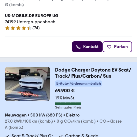
G (komb.)
US-MOBILE.DE EUROPE UG
74199 Untergruppenbach
(
74
)
4.4 Sterne
Kontakt
Parken
Dodge Charger Daytona EV Scat/
Track/ Plus/Carbon/ Sun
E-Auto-Förderung möglich
69.900 €
19% MwSt.
Sehr guter Preis
Neuwagen
•
500 kW (680 PS)
•
Elektro
27,0 kWh/100km (komb.)
•
0 g CO₂/km (komb.)
•
CO₂-Klasse
A (komb.)
Scat & Track/ Plus Gr.
Carbon & Suede