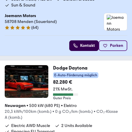
Sun & Sound
Joemann Motors
58708 Menden (Sauerland)
(
64
)
4.8 Sterne
Kontakt
Parken
Dodge Daytona
E-Auto-Förderung möglich
82.280 €
21% MwSt.
Guter Preis
Neuwagen
•
500 kW (680 PS)
•
Elektro
20,3 kWh/100km (komb.)
•
0 g CO₂/km (komb.)
•
CO₂-Klasse
A (komb.)
Electric AWD Muscle
2 Units Available
Financing EU Transport