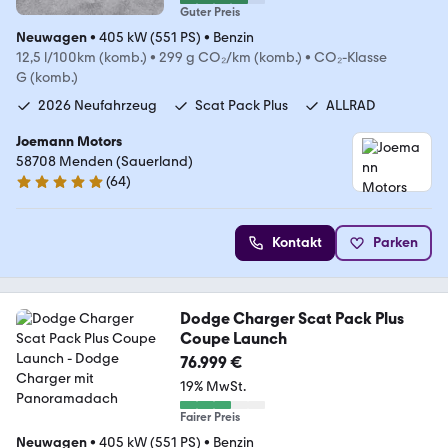
Guter Preis
Neuwagen
•
405 kW (551 PS)
•
Benzin
12,5 l/100km (komb.)
•
299 g CO₂/km (komb.)
•
CO₂-Klasse
G (komb.)
2026 Neufahrzeug
Scat Pack Plus
ALLRAD
Joemann Motors
58708 Menden (Sauerland)
(
64
)
4.8 Sterne
Kontakt
Parken
Dodge Charger Scat Pack Plus
Coupe Launch
76.999 €
19% MwSt.
Fairer Preis
Neuwagen
•
405 kW (551 PS)
•
Benzin