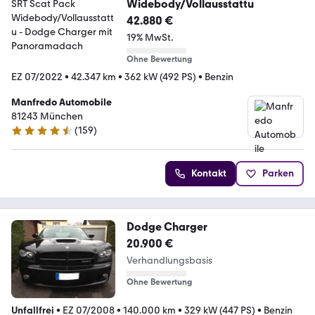
Widebody/Vollausstattu
42.880 €
19% MwSt.
Ohne Bewertung
EZ 07/2022
•
42.347 km
•
362 kW (492 PS)
•
Benzin
Manfredo Automobile
81243 München
(
159
)
4.6 Sterne
Kontakt
Parken
Dodge Charger
20.900 €
Verhandlungsbasis
Ohne Bewertung
Unfallfrei
•
EZ 07/2008
•
140.000 km
•
329 kW (447 PS)
•
Benzin