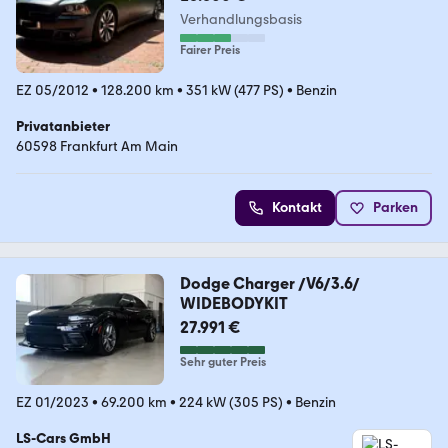
Verhandlungsbasis
Fairer Preis
EZ 05/2012
•
128.200 km
•
351 kW (477 PS)
•
Benzin
Privatanbieter
60598 Frankfurt Am Main
Kontakt
Parken
Dodge Charger /V6/3.6/
WIDEBODYKIT
27.991 €
Sehr guter Preis
EZ 01/2023
•
69.200 km
•
224 kW (305 PS)
•
Benzin
LS-Cars GmbH