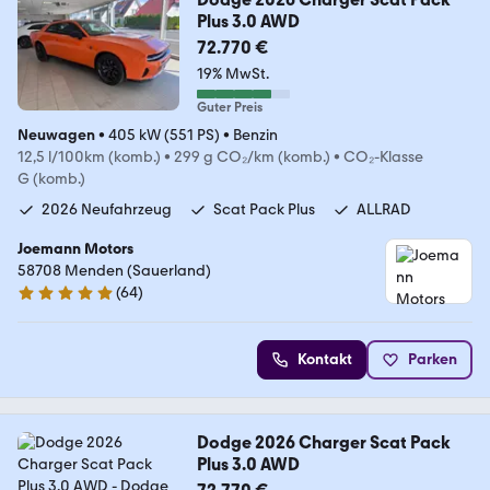
Plus 3.0 AWD
72.770 €
19% MwSt.
Guter Preis
Neuwagen
•
405 kW (551 PS)
•
Benzin
12,5 l/100km (komb.)
•
299 g CO₂/km (komb.)
•
CO₂-Klasse
G (komb.)
2026 Neufahrzeug
Scat Pack Plus
ALLRAD
Joemann Motors
58708 Menden (Sauerland)
(
64
)
4.8 Sterne
Kontakt
Parken
Dodge 2026 Charger Scat Pack
Plus 3.0 AWD