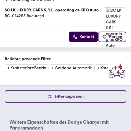
SC LK LUXURY CARS S.R.L. operating as KRO Auto
RO-014255 București
Kontakt
Parken
Beliebte passende Filter
+
Kraftstoffart
:
Benzin
+
Getriebe
:
Automatik
+
Kategorie
:
Sport
Filter anpassen
Weitere Eigenschaften des
Dodge Charger mit
Panoramadach