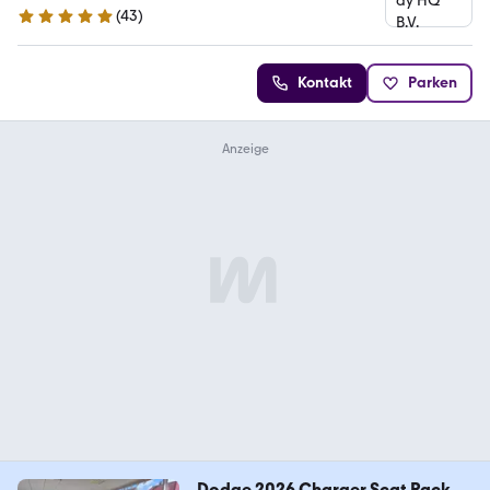
(
43
)
5 Sterne
Kontakt
Parken
Dodge 2026 Charger Scat Pack