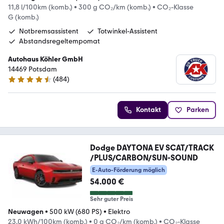
11,8 l/100km (komb.)
•
300 g CO₂/km (komb.)
•
CO₂-Klasse
G (komb.)
Notbremsassistent
Totwinkel-Assistent
Abstandsregeltempomat
Autohaus Köhler GmbH
14469 Potsdam
(
484
)
4.7 Sterne
Kontakt
Parken
Dodge DAYTONA EV SCAT/TRACK
/PLUS/CARBON/SUN-SOUND
E-Auto-Förderung möglich
54.000 €
Sehr guter Preis
Neuwagen
•
500 kW (680 PS)
•
Elektro
23,0 kWh/100km (komb.)
•
0 g CO₂/km (komb.)
•
CO₂-Klasse