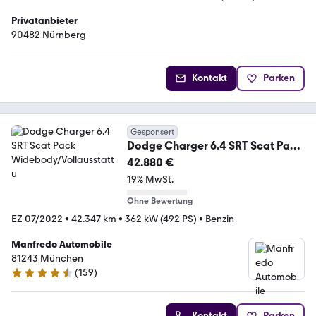
Privatanbieter
90482 Nürnberg
Kontakt
Parken
Gesponsert
Dodge Charger 6.4 SRT Scat Pack
Widebody/Vollausstattu
42.880 €
19% MwSt.
Ohne Bewertung
EZ 07/2022
•
42.347 km
•
362 kW (492 PS)
•
Benzin
Manfredo Automobile
81243 München
(
159
)
4.6 Sterne
Kontakt
Parken