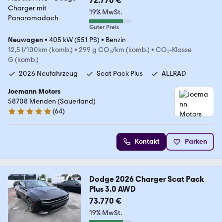
72.770 €
19% MwSt.
Guter Preis
Neuwagen
•
405 kW (551 PS)
•
Benzin
12,5 l/100km (komb.)
•
299 g CO₂/km (komb.)
•
CO₂-Klasse
G (komb.)
2026 Neufahrzeug
Scat Pack Plus
ALLRAD
Joemann Motors
58708 Menden (Sauerland)
(
64
)
4.8 Sterne
Kontakt
Parken
Dodge 2026 Charger Scat Pack
Plus 3.0 AWD
73.770 €
19% MwSt.