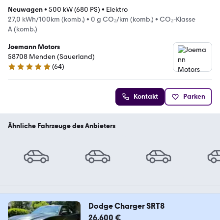
Neuwagen
•
500 kW (680 PS)
•
Elektro
27,0 kWh/100km (komb.)
•
0 g CO₂/km (komb.)
•
CO₂-Klasse
A (komb.)
Joemann Motors
58708 Menden (Sauerland)
(
64
)
4.8 Sterne
Kontakt
Parken
Ähnliche Fahrzeuge des Anbieters
Dodge Charger SRT8
26.600 €