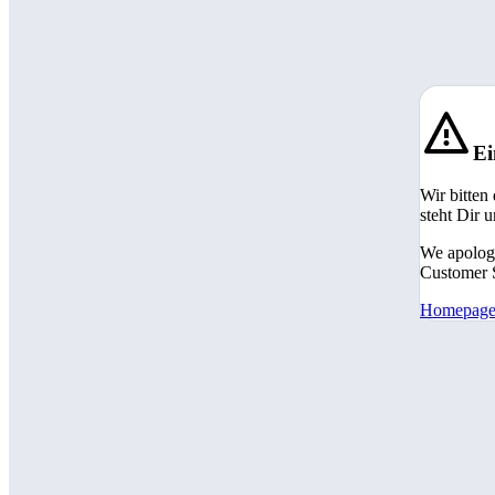
Ei
Wir bitten
steht Dir 
We apologi
Customer S
Homepag