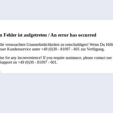
n Fehler ist aufgetreten / An error has occurred
 die verursachten Unannehmlichkeiten zu entschuldigen! Wenn Du Hilfe
unser Kundenservice unter +49 (0)30 - 81097 - 601 zur Verfügung.
se for any inconvenience! If you require assistance, please contact our
upport on +49 (0)30 - 81097 - 601.
e