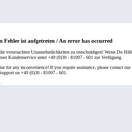
n Fehler ist aufgetreten / An error has occurred
 die verursachten Unannehmlichkeiten zu entschuldigen! Wenn Du Hilfe
unser Kundenservice unter +49 (0)30 - 81097 - 601 zur Verfügung.
se for any inconvenience! If you require assistance, please contact our
upport on +49 (0)30 - 81097 - 601.
e