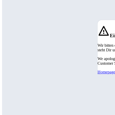
Ei
Wir bitten
steht Dir 
We apologi
Customer S
Homepag