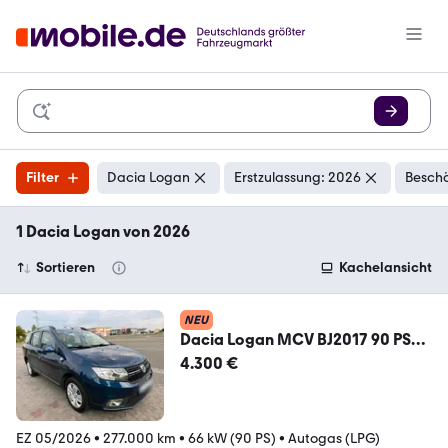
Filter
Dacia Logan
Erstzulassung: 2026
Beschä
1 Dacia Logan von 2026
Sortieren
Kachelansicht
NEU
Dacia Logan MCV BJ2017 90 PS
LPG 1Hand
4.300 €
EZ 05/2026
•
277.000 km
•
66 kW (90 PS)
•
Autogas (LPG)