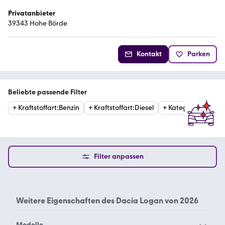
Privatanbieter
39343 Hohe Börde
Kontakt
Parken
Beliebte passende Filter
+
Kraftstoffart
:
Benzin
+
Kraftstoffart
:
Diesel
+
Kategorie
:
Limous
Filter anpassen
Weitere Eigenschaften des
Dacia Logan von 2026
Modelle