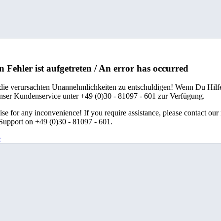
n Fehler ist aufgetreten / An error has occurred
 die verursachten Unannehmlichkeiten zu entschuldigen! Wenn Du Hilfe
unser Kundenservice unter +49 (0)30 - 81097 - 601 zur Verfügung.
se for any inconvenience! If you require assistance, please contact our
upport on +49 (0)30 - 81097 - 601.
e