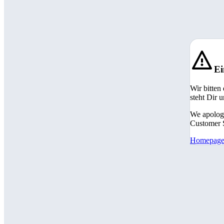
Ei
Wir bitten
steht Dir 
We apologi
Customer S
Homepag