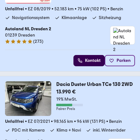
Unfallfrei
•
EZ 08/2019
•
52.183 km
•
75 kW (102 PS)
•
Benzin
Navigationssystem
Klimaanlage
Sitzheizung
Autoland NL Dresden 2
01239 Dresden
(
273
)
4.9 Sterne
Kontakt
Parken
Dacia Duster Urban TCe 130 2WD
13.990 €
19% MwSt.
Fairer Preis
Unfallfrei
•
EZ 07/2021
•
98.165 km
•
96 kW (131 PS)
•
Benzin
PDC mit Kamera
Klima + Navi
inkl. Winterräder