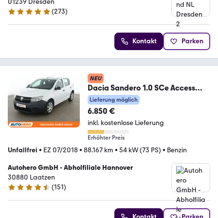
01239 Dresden
(
273
)
4.9 Sterne
Kontakt
Parken
NEU
Dacia Sandero 1.0 SCe Access
*KLIMA*GARANTIE*
Lieferung möglich
6.850 €
inkl. kostenlose Lieferung
Erhöhter Preis
Unfallfrei
•
EZ 07/2018
•
88.167 km
•
54 kW (73 PS)
•
Benzin
Autohero GmbH - Abholfiliale Hannover
30880 Laatzen
(
151
)
4.7 Sterne
Kontakt
Parken