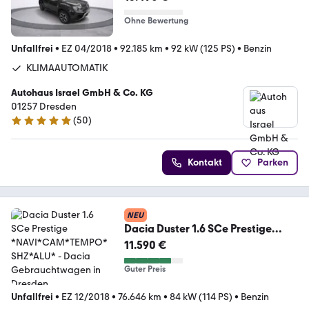
Ohne Bewertung
Unfallfrei
•
EZ 04/2018
•
92.185 km
•
92 kW (125 PS)
•
Benzin
KLIMAAUTOMATIK
Autohaus Israel GmbH & Co. KG
01257 Dresden
(
50
)
4.8 Sterne
Kontakt
Parken
NEU
Dacia Duster 1.6 SCe Prestige
*NAVI*CAM*TEMPO*SHZ*ALU*
11.590 €
Guter Preis
Unfallfrei
•
EZ 12/2018
•
76.646 km
•
84 kW (114 PS)
•
Benzin