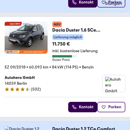
Kontakt
Parken
NEU
Dacia Duster 1.6 SCe
Comfort*NAVI*TEMPO*CAM*PD
Lieferung möglich
C*SHZ*
11.750 €
inkl. kostenlose Lieferung
Guter Preis
EZ 09/2018
•
60.093 km
•
84 kW (114 PS)
•
Benzin
Autohero GmbH
14059 Berlin
(
502
)
4.5 Sterne
Kontakt
Parken
Dacia Duster 1.2 TCe Comfort