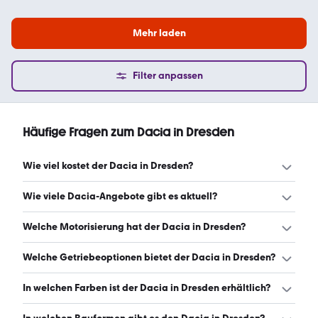
Mehr laden
Filter anpassen
Häufige Fragen zum Dacia in Dresden
Wie viel kostet der Dacia in Dresden?
Ein guter Preis für einen Dacia in Dresden liegt zwischen
Wie viele Dacia-Angebote gibt es aktuell?
14.850 € und 26.990 €. Leasingangebote starten ab 137
€ monatlich. (Stand: 7.8.2026)
Es gibt insgesamt 365 Dacia bei mobile.de, davon 293
Welche Motorisierung hat der Dacia in Dresden?
Gebraucht- und 72 Neuwagen. (Stand: 7.8.2026)
Der Dacia in Dresden hat Leistungen zwischen 65 und 155
Welche Getriebeoptionen bietet der Dacia in Dresden?
PS. (Stand: 7.8.2026)
Der Dacia in Dresden ist mit manuellem und
In welchen Farben ist der Dacia in Dresden erhältlich?
automatischem Getriebe erhältlich. (Stand: 7.8.2026)
Den Dacia in Dresden gibt es in folgenden Farben: grau,