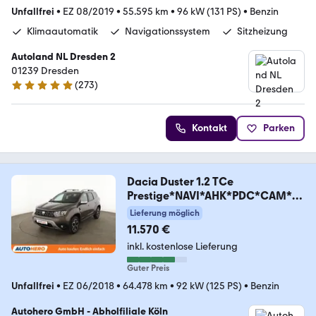
Unfallfrei
•
EZ 08/2019
•
55.595 km
•
96 kW (131 PS)
•
Benzin
Klimaautomatik
Navigationssystem
Sitzheizung
Autoland NL Dresden 2
01239 Dresden
(
273
)
4.9 Sterne
Kontakt
Parken
Dacia Duster 1.2 TCe
Prestige*NAVI*AHK*PDC*CAM*S
HZ*
Lieferung möglich
11.570 €
inkl. kostenlose Lieferung
Guter Preis
Unfallfrei
•
EZ 06/2018
•
64.478 km
•
92 kW (125 PS)
•
Benzin
Autohero GmbH - Abholfiliale Köln