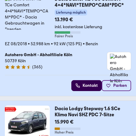
4x4*NAVI*TEMPO*CAM*PDC*
Lieferung möglich
13.190 €
inkl. kostenlose Lieferung
Fairer Preis
EZ 08/2018
•
52.988 km
•
92 kW (125 PS)
•
Benzin
Autohero GmbH - Abholfiliale Köln
50739 Köln
(
365
)
4.6 Sterne
Kontakt
Parken
Dacia Lodgy Stepway 1.6 SCe
Klima Navi SHZ PDC 7-Sitze
15.990 €
Hoher Preis