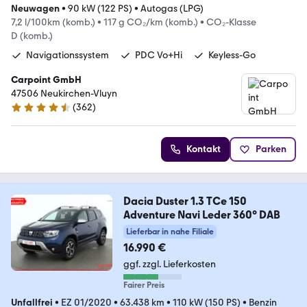
Neuwagen
•
90 kW (122 PS)
•
Autogas (LPG)
7,2 l/100km (komb.)
•
117 g CO₂/km (komb.)
•
CO₂-Klasse
D (komb.)
Navigationssystem
PDC Vo+Hi
Keyless-Go
Carpoint GmbH
47506 Neukirchen-Vluyn
(
362
)
4.5 Sterne
Kontakt
Parken
Dacia Duster 1.3 TCe 150
Adventure Navi Leder 360° DAB
Lieferbar in nahe Filiale
16.990 €
ggf. zzgl. Lieferkosten
Fairer Preis
Unfallfrei
•
EZ 01/2020
•
63.438 km
•
110 kW (150 PS)
•
Benzin