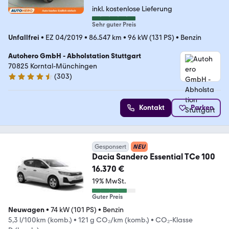
inkl. kostenlose Lieferung
Sehr guter Preis
Unfallfrei
•
EZ 04/2019
•
86.547 km
•
96 kW (131 PS)
•
Benzin
Autohero GmbH - Abholstation Stuttgart
70825 Korntal-Münchingen
(
303
)
4.4 Sterne
Kontakt
Parken
Gesponsert
NEU
Dacia Sandero Essential TCe 100
16.370 €
19% MwSt.
Guter Preis
Neuwagen
•
74 kW (101 PS)
•
Benzin
5,3 l/100km (komb.)
•
121 g CO₂/km (komb.)
•
CO₂-Klasse