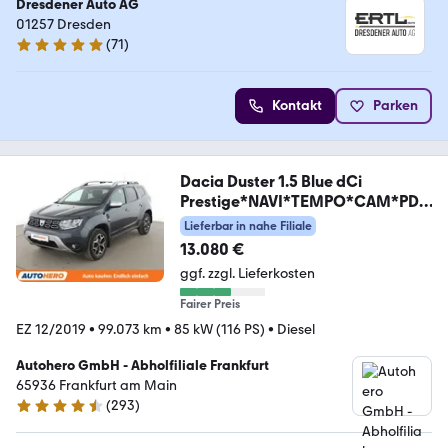
Dresdener Auto AG
01257 Dresden
(
71
)
4.9 Sterne
Kontakt
Parken
Dacia Duster 1.5 Blue dCi
Prestige*NAVI*TEMPO*CAM*PDC
*
Lieferbar in nahe Filiale
13.080 €
ggf. zzgl. Lieferkosten
Fairer Preis
EZ 12/2019
•
99.073 km
•
85 kW (116 PS)
•
Diesel
Autohero GmbH - Abholfiliale Frankfurt
65936 Frankfurt am Main
(
293
)
4.6 Sterne