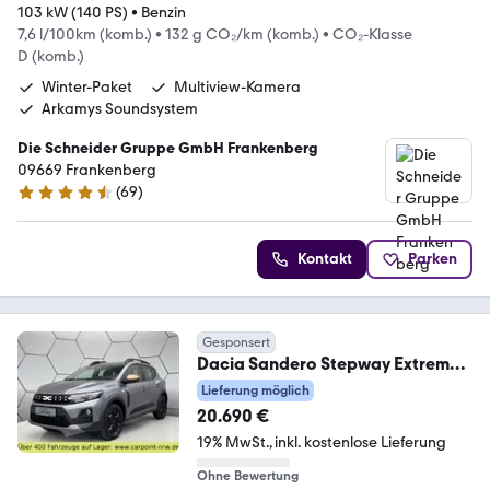
103 kW (140 PS)
•
Benzin
7,6 l/100km (komb.)
•
132 g CO₂/km (komb.)
•
CO₂-Klasse
D (komb.)
Winter-Paket
Multiview-Kamera
Arkamys Soundsystem
Die Schneider Gruppe GmbH Frankenberg
09669 Frankenberg
(
69
)
4.5 Sterne
Kontakt
Parken
Gesponsert
Dacia Sandero Stepway Extreme
ECO-G 120 Navi 360°
Lieferung möglich
20.690 €
19% MwSt.
inkl. kostenlose Lieferung
Ohne Bewertung