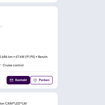
0.686 km
•
67 kW (91 PS)
•
Benzin
Cruise control
Kontakt
Parken
ration CAM*LED*LM