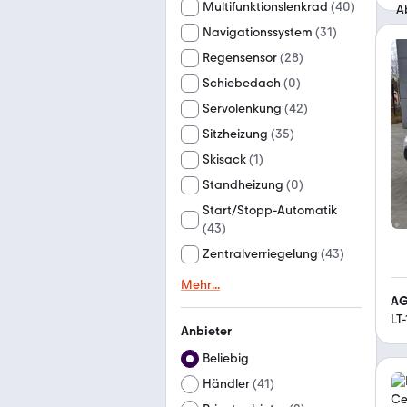
Multifunktionslenkrad
(
40
)
Navigationssystem
(
31
)
Regensensor
(
28
)
Schiebedach
(
0
)
Servolenkung
(
42
)
Sitzheizung
(
35
)
Skisack
(
1
)
Standheizung
(
0
)
Start/Stopp-Automatik
(
43
)
Zentralverriegelung
(
43
)
Mehr
...
AG
LT
Anbieter
Beliebig
Händler
(
41
)