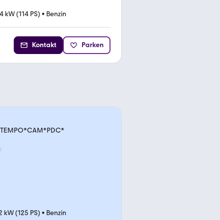
4 kW (114 PS)
•
Benzin
Kontakt
Parken
VI*TEMPO*CAM*PDC*
2 kW (125 PS)
•
Benzin