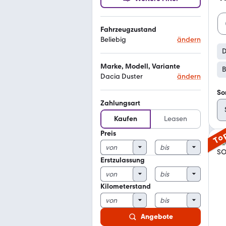
Fahrzeugzustand
Beliebig
ändern
D
Marke, Modell, Variante
B
Dacia Duster
ändern
So
Zahlungsart
Kaufen
Leasen
Preis
To
Erstzulassung
Kilometerstand
Angebote