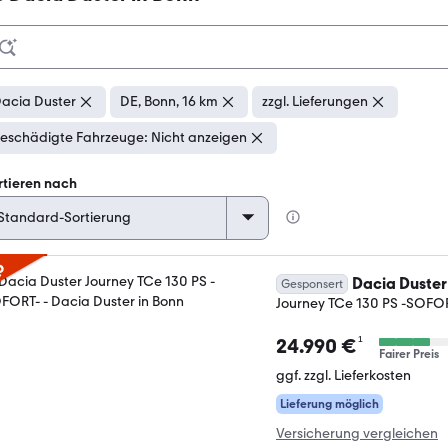
acia Duster
DE, Bonn, 16 km
zzgl. Lieferungen
eschädigte Fahrzeuge: Nicht anzeigen
rtieren nach
p
Dacia Duster
Gesponsert
Journey TCe 130 PS -SOFO
¹
24.990 €
Fairer Preis
ggf. zzgl. Lieferkosten
Lieferung möglich
Versicherung vergleichen