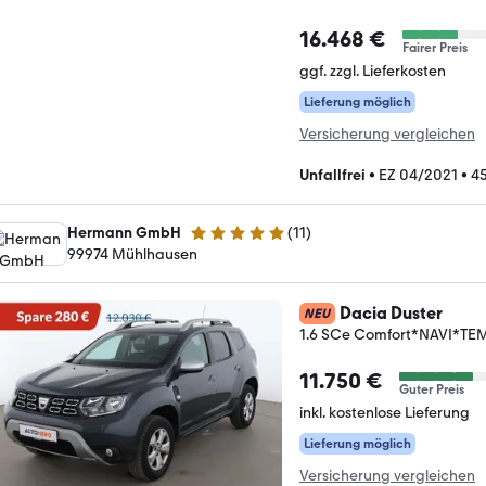
16.468 €
Fairer Preis
ggf. zzgl. Lieferkosten
Lieferung möglich
Versicherung vergleichen
Unfallfrei
•
EZ 04/2021
•
4
Hermann GmbH
(
11
)
5 Sterne
99974 Mühlhausen
Dacia Duster
NEU
1.6 SCe Comfort*NAVI*
11.750 €
Guter Preis
inkl. kostenlose Lieferung
Lieferung möglich
Versicherung vergleichen