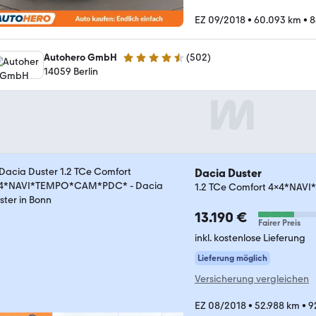
EZ 09/2018
•
60.093 km
•
8
Autohero GmbH
(
502
)
4.5 Sterne
14059 Berlin
Dacia Duster
1.2 TCe Comfort 4x4*NA
13.190 €
Fairer Preis
inkl. kostenlose Lieferung
Lieferung möglich
Versicherung vergleichen
EZ 08/2018
•
52.988 km
•
9