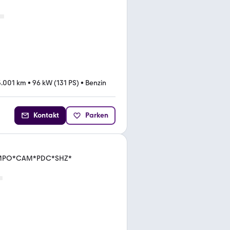
5.001 km
•
96 kW (131 PS)
•
Benzin
Kontakt
Parken
TEMPO*CAM*PDC*SHZ*