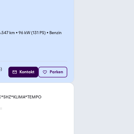
6.547 km
•
96 kW (131 PS)
•
Benzin
3
)
Kontakt
Parken
PDC*SHZ*KLIMA*TEMPO