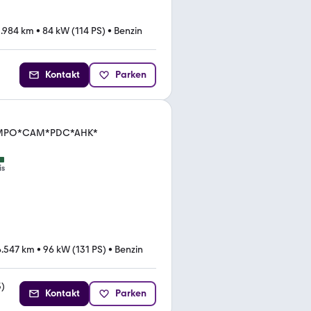
1.984 km
•
84 kW (114 PS)
•
Benzin
Kontakt
Parken
*TEMPO*CAM*PDC*AHK*
is
6.547 km
•
96 kW (131 PS)
•
Benzin
3
)
Kontakt
Parken