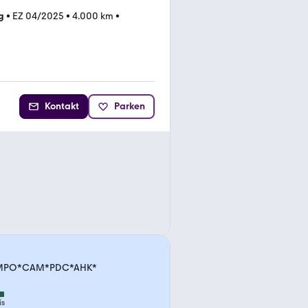
g
•
EZ 04/2025
•
4.000 km
•
Kontakt
Parken
*TEMPO*CAM*PDC*AHK*
is