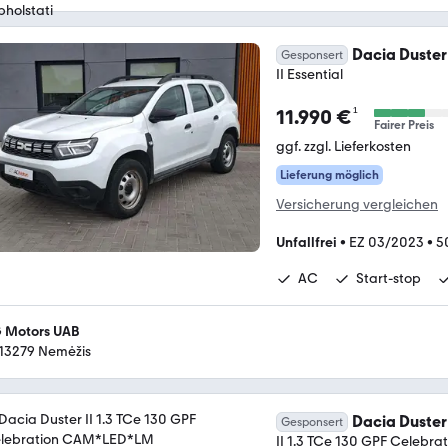
Dacia Duster
Gesponsert
II Essential
¹
11.990 €
Fairer Preis
ggf. zzgl. Lieferkosten
Lieferung möglich
Versicherung vergleichen
Unfallfrei
•
EZ 03/2023
•
5
AC
Start-stop
 Motors UAB
-13279 Nemėžis
Dacia Duster
Gesponsert
II 1.3 TCe 130 GPF Celeb