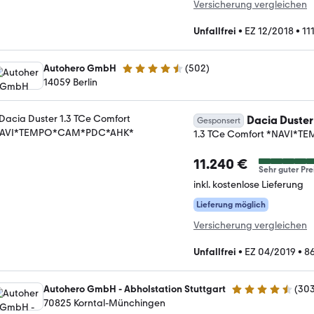
Versicherung vergleichen
Unfallfrei
•
EZ 12/2018
•
11
Autohero GmbH
(
502
)
4.5 Sterne
14059 Berlin
Dacia Duster
Gesponsert
1.3 TCe Comfort *NAVI
11.240 €
Sehr guter Pre
inkl. kostenlose Lieferung
Lieferung möglich
Versicherung vergleichen
Unfallfrei
•
EZ 04/2019
•
8
Autohero GmbH - Abholstation Stuttgart
(
30
4.4 Sterne
70825 Korntal-Münchingen