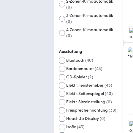
2-Zonen-Klimaautomatik
(
0
)
3-Zonen-Klimaautomatik
(
0
)
4-Zonen-Klimaautomatik
(
0
)
Ausstattung
Bluetooth
(
40
)
Bordcomputer
(
43
)
CD-Spieler
(
2
)
Elektr. Fensterheber
(
43
)
Elektr. Seitenspiegel
(
40
)
Elektr. Sitzeinstellung
(
0
)
Freisprecheinrichtung
(
38
)
Head-Up Display
(
0
)
Isofix
(
43
)