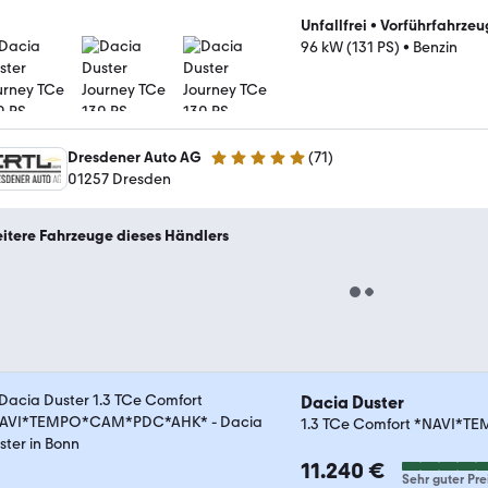
Unfallfrei
•
Vorführfahrzeu
96 kW (131 PS)
•
Benzin
Dresdener Auto AG
(
71
)
4.9 Sterne
01257 Dresden
itere Fahrzeuge dieses Händlers
Dacia Duster
1.3 TCe Comfort *NAVI
11.240 €
Sehr guter Pre