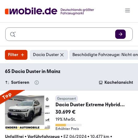
Filter
Dacia Duster
Beschädigte Fahrzeuge: Nicht a
65 Dacia Duster in Mainz
Sortieren
Kachelansicht
Top
Gesponsert
Dacia Duster Extreme Hybrid
140++SHZ++PDC++NAVI++NP: 3
30.699 €
19% MwSt.
Erhöhter Preis
Unfallfrei
•
Vorführfahrzeug
•
EZ 06/2024
•
10.477 km
•