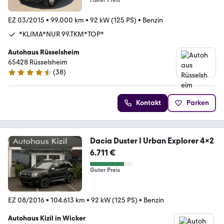
Fairer Preis
EZ 03/2015
•
99.000 km
•
92 kW (125 PS)
•
Benzin
*KLIMA*NUR 99.TKM*TOP*
Autohaus Rüsselsheim
65428 Rüsselsheim
(
38
)
4.4 Sterne
Kontakt
Parken
Dacia Duster I Urban Explorer 4x2
6.711 €
Guter Preis
EZ 08/2016
•
104.613 km
•
92 kW (125 PS)
•
Benzin
Autohaus Kizil in Wicker