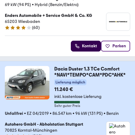
69 kW (94 PS)
•
Hybrid (Benzin/Elektro)
Enders Automobile + Service GmbH & Co. KG
65203 Wiesbaden
(
60
)
3.8 Sterne
Kontakt
Parken
Dacia Duster 1.3 TCe Comfort
*NAVI*TEMPO*CAM*PDC*AHK*
Lieferung möglich
11.240 €
inkl. kostenlose Lieferung
Sehr guter Preis
Unfallfrei
•
EZ 04/2019
•
86.547 km
•
96 kW (131 PS)
•
Benzin
Autohero GmbH - Abholstation Stuttgart
70825 Korntal-Münchingen