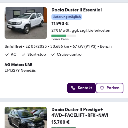
Dacia Duster II Essential
Lieferung möglich
11.990 €
21% MwSt.
ggf. zzgl. Lieferkosten
Fairer Preis
Unfallfrei
•
EZ 03/2023
•
50.686 km
•
67 kW (91 PS)
•
Benzin
AC
Start-stop
Cruise control
AG Motors UAB
LT-13279 Nemėžis
Kontakt
Parken
Dacia Duster II Prestige+
4WD~FACELIFT~RFK~NAVI
15.700 €