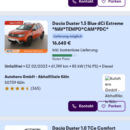
Kontakt
Parken
Dacia Duster 1.5 Blue dCi Extreme
*NAV*TEMPO*CAM*PDC*
Lieferung möglich
16.640 €
inkl. kostenlose Lieferung
Guter Preis
Unfallfrei
•
EZ 02/2023
•
61.749 km
•
85 kW (116 PS)
•
Diesel
Autohero GmbH - Abholfiliale Köln
50739 Köln
(
365
)
4.6 Sterne
Kontakt
Parken
Dacia Duster 1.0 TCe Comfort