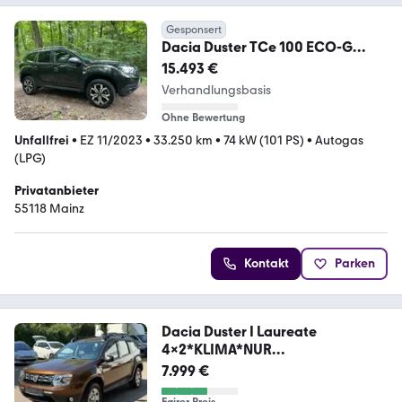
Gesponsert
Dacia Duster TCe 100 ECO-G
Journey ---Garantie---
15.493 €
Verhandlungsbasis
Ohne Bewertung
Unfallfrei
•
EZ 11/2023
•
33.250 km
•
74 kW (101 PS)
•
Autogas
(LPG)
Privatanbieter
55118 Mainz
Kontakt
Parken
Dacia Duster I Laureate
4x2*KLIMA*NUR
99.TKM*EURO5*TOP
7.999 €