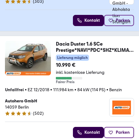
(
303
)
4.4 Sterne
Kontakt
Parken
Dacia Duster 1.6 SCe
Prestige*NAVI*PDC*SHZ*KLIMA*T
EMPO
Lieferung möglich
10.990 €
inkl. kostenlose Lieferung
Fairer Preis
Unfallfrei
•
EZ 12/2018
•
111.984 km
•
84 kW (114 PS)
•
Benzin
Autohero GmbH
14059 Berlin
(
502
)
4.5 Sterne
Kontakt
Parken