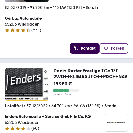
EZ 05/2019
•
99.700 km
•
110 kW (150 PS)
•
Benzin
Gürbüz Automobile
65203 Wiesbaden
(
237
)
4.3 Sterne
Kontakt
Parken
Dacia Duster Prestige TCe 130
2WD++KLIMAAUTO++PDC++NAV
15.980 €
Fairer Preis
Unfallfrei
•
EZ 12/2022
•
64.701 km
•
96 kW (131 PS)
•
Benzin
Enders Automobile + Service GmbH & Co. KG
65203 Wiesbaden
(
60
)
3.8 Sterne