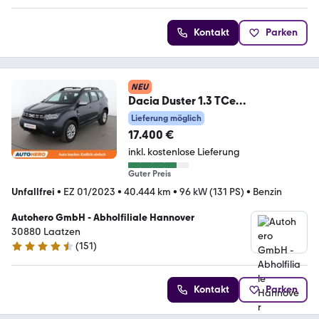
Kontakt
Parken
NEU
Dacia Duster 1.3 TCe
Expression*CAM*PDC*SHZ*KLIM
Lieferung möglich
A*
17.400 €
inkl. kostenlose Lieferung
Guter Preis
Unfallfrei
•
EZ 01/2023
•
40.444 km
•
96 kW (131 PS)
•
Benzin
Autohero GmbH - Abholfiliale Hannover
30880 Laatzen
(
151
)
4.7 Sterne
Kontakt
Parken