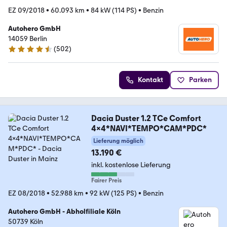
EZ 09/2018
•
60.093 km
•
84 kW (114 PS)
•
Benzin
Autohero GmbH
14059 Berlin
(
502
)
4.5 Sterne
Kontakt
Parken
Dacia Duster 1.2 TCe Comfort
4x4*NAVI*TEMPO*CAM*PDC*
Lieferung möglich
13.190 €
inkl. kostenlose Lieferung
Fairer Preis
EZ 08/2018
•
52.988 km
•
92 kW (125 PS)
•
Benzin
Autohero GmbH - Abholfiliale Köln
50739 Köln