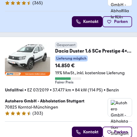
(
365
)
4.6 Sterne
Kontakt
Parken
Gesponsert
Dacia Duster 1.6 SCe Prestige 4x4
*NAVI*CAM*TEMPO*SHZ*
Lieferung möglich
14.850 €
19% MwSt.
inkl. kostenlose Lieferung
Fairer Preis
Unfallfrei
•
EZ 07/2019
•
37.477 km
•
84 kW (114 PS)
•
Benzin
Autohero GmbH - Abholstation Stuttgart
70825 Korntal-Münchingen
(
303
)
4.4 Sterne
Kontakt
Parken