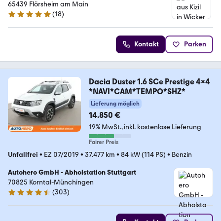
65439 Flörsheim am Main
(
18
)
5 Sterne
Kontakt
Parken
Dacia Duster 1.6 SCe Prestige 4x4
*NAVI*CAM*TEMPO*SHZ*
Lieferung möglich
14.850 €
19% MwSt.
inkl. kostenlose Lieferung
Fairer Preis
Unfallfrei
•
EZ 07/2019
•
37.477 km
•
84 kW (114 PS)
•
Benzin
Autohero GmbH - Abholstation Stuttgart
70825 Korntal-Münchingen
(
303
)
4.4 Sterne