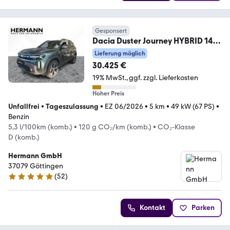
Gesponsert
Dacia Duster Journey HYBRID 140
ABS Fahrerairbag
Lieferung möglich
30.425 €
19% MwSt.
ggf. zzgl. Lieferkosten
Hoher Preis
Unfallfrei
•
Tageszulassung
•
EZ 06/2026
•
5 km
•
49 kW (67 PS)
•
Benzin
5,3 l/100km (komb.)
•
120 g CO₂/km (komb.)
•
CO₂-Klasse
D (komb.)
Hermann GmbH
37079 Göttingen
(
52
)
4.8 Sterne
Kontakt
Parken