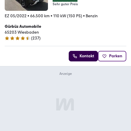
Sehr guter Preis
EZ 05/2022
•
66.500 km
•
110 kW (150 PS)
•
Benzin
Gürbüz Automobile
65203 Wiesbaden
(
237
)
4.3 Sterne
Kontakt
Parken