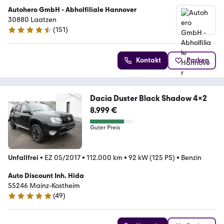
Autohero GmbH - Abholfiliale Hannover
30880 Laatzen
(
151
)
4.7 Sterne
Kontakt
Parken
Dacia Duster Black Shadow 4x2
8.999 €
Guter Preis
Unfallfrei
•
EZ 05/2017
•
112.000 km
•
92 kW (125 PS)
•
Benzin
Auto Discount Inh. Hida
55246 Mainz-Kostheim
(
49
)
4.9 Sterne