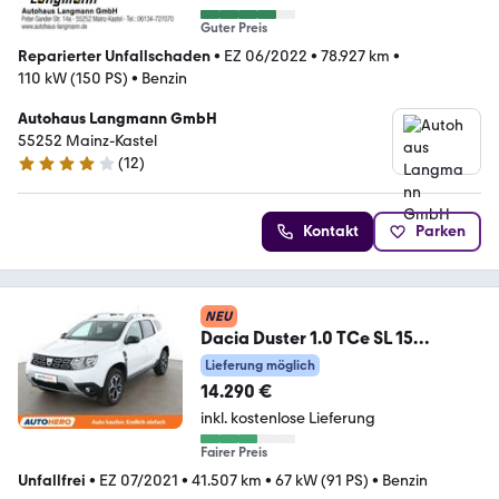
Guter Preis
Reparierter Unfallschaden
•
EZ 06/2022
•
78.927 km
•
110 kW (150 PS)
•
Benzin
Autohaus Langmann GmbH
55252 Mainz-Kastel
(
12
)
4 Sterne
Kontakt
Parken
NEU
Dacia Duster 1.0 TCe SL 15
Ans*NAVI*CAM*AHK*PDC*KLIMA
Lieferung möglich
*
14.290 €
inkl. kostenlose Lieferung
Fairer Preis
Unfallfrei
•
EZ 07/2021
•
41.507 km
•
67 kW (91 PS)
•
Benzin