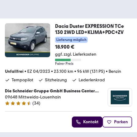
Dacia Duster EXPRESSION TCe
130 2WD LED+KLIMA+PDC+ZV
Lieferung möglich
18.900 €
ggf. zzgl. Lieferkosten
Fairer Preis
Unfallfrei
•
EZ 04/2023
•
23.100 km
•
96 kW (131 PS)
•
Benzin
Tempopilot
Sitzheizung
Lederlenkrad
Die Schneider Gruppe GmbH Business Center
Mittweida
09648 Mittweida-Lauenhain
(
34
)
4.7 Sterne
Kontakt
Parken