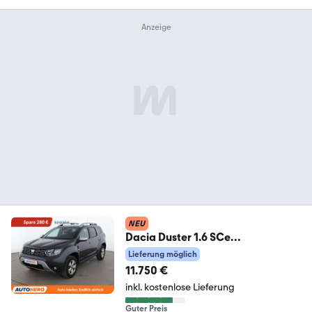
NEU
Dacia Duster 1.6 SCe
Comfort*NAVI*TEMPO*CAM*PD
Lieferung möglich
C*SHZ*
11.750 €
inkl. kostenlose Lieferung
Guter Preis