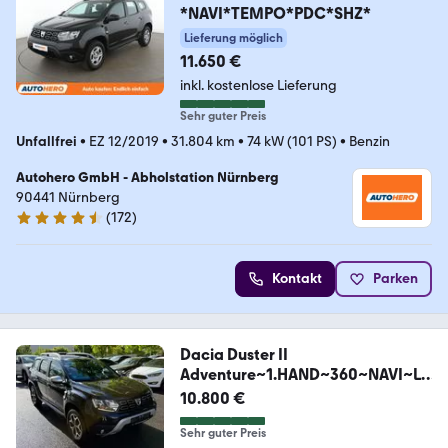
*NAVI*TEMPO*PDC*SHZ*
Lieferung möglich
11.650 €
inkl. kostenlose Lieferung
Sehr guter Preis
Unfallfrei
•
EZ 12/2019
•
31.804 km
•
74 kW (101 PS)
•
Benzin
Autohero GmbH - Abholstation Nürnberg
90441 Nürnberg
(
172
)
4.5 Sterne
Kontakt
Parken
Dacia Duster II
Adventure~1.HAND~360~NAVI~LE
DER
10.800 €
Sehr guter Preis