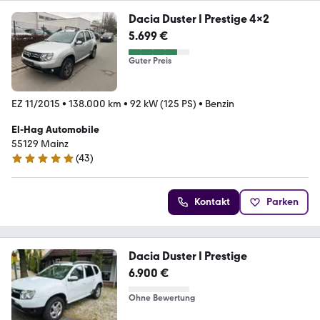
Dacia Duster I Prestige 4x2
5.699 €
Guter Preis
EZ 11/2015
•
138.000 km
•
92 kW (125 PS)
•
Benzin
El-Hag Automobile
55129 Mainz
(
43
)
5 Sterne
Kontakt
Parken
Dacia Duster I Prestige
6.900 €
Ohne Bewertung