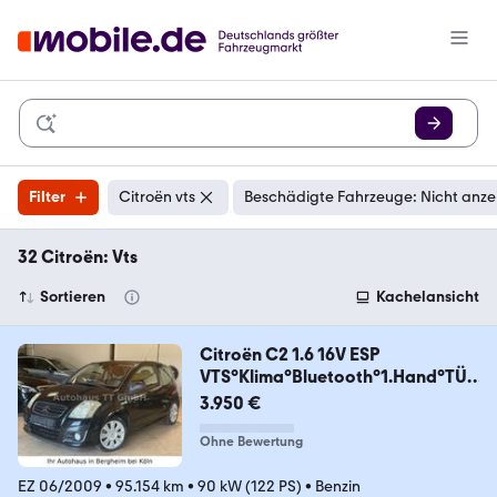
Filter
Citroën vts
Beschädigte Fahrzeuge: Nicht anze
32 Citroën: Vts
Sortieren
Kachelansicht
Citroën C2 1.6 16V ESP
VTS°Klima°Bluetooth°1.Hand°TÜV
NEU
3.950 €
Ohne Bewertung
EZ 06/2009
•
95.154 km
•
90 kW (122 PS)
•
Benzin