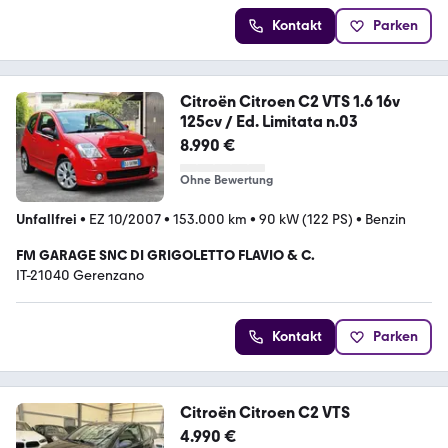
Kontakt
Parken
Citroën Citroen C2 VTS 1.6 16v
125cv / Ed. Limitata n.03
8.990 €
Ohne Bewertung
Unfallfrei
•
EZ 10/2007
•
153.000 km
•
90 kW (122 PS)
•
Benzin
FM GARAGE SNC DI GRIGOLETTO FLAVIO & C.
IT-21040 Gerenzano
Kontakt
Parken
Citroën Citroen C2 VTS
4.990 €