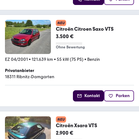
NEU
Citroën Citroen Saxo VTS
3.500 €
Ohne Bewertung
EZ 04/2001
•
121.639 km
•
55 kW (75 PS)
•
Benzin
Privatanbieter
18311 Ribnitz-Damgarten
Kontakt
Parken
NEU
Citroën Xsara VTS
2.900 €