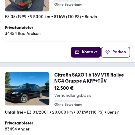
Ohne Bewertung
EZ 05/1999
•
99.000 km
•
81 kW (110 PS)
•
Benzin
Privatanbieter
34454 Bad Arolsen
Kontakt
Parken
Citroën SAXO 1.6 16V VTS Rallye
NC4 Gruppe A KFP+TÜV
12.500 €
Verhandlungsbasis
Ohne Bewertung
Unfallfrei
•
EZ 01/2001
•
20.000 km
•
87 kW (118 PS)
•
Benzin
Privatanbieter
83454 Anger