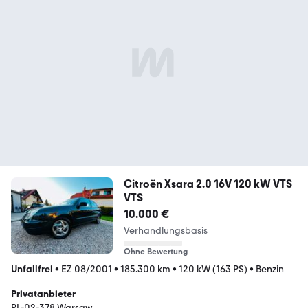
Citroën Xsara 2.0 16V 120 kW VTS
VTS
10.000 €
Verhandlungsbasis
Ohne Bewertung
Unfallfrei
•
EZ 08/2001
•
185.300 km
•
120 kW (163 PS)
•
Benzin
Privatanbieter
PL-02-378 Warsaw