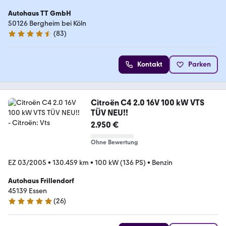
Autohaus TT GmbH
50126 Bergheim bei Köln
(
83
)
4.6 Sterne
Kontakt
Parken
Citroën C4 2.0 16V 100 kW VTS
TÜV NEU!!
2.950 €
Ohne Bewertung
EZ 03/2005
•
130.459 km
•
100 kW (136 PS)
•
Benzin
Autohaus Frillendorf
45139 Essen
(
26
)
5 Sterne