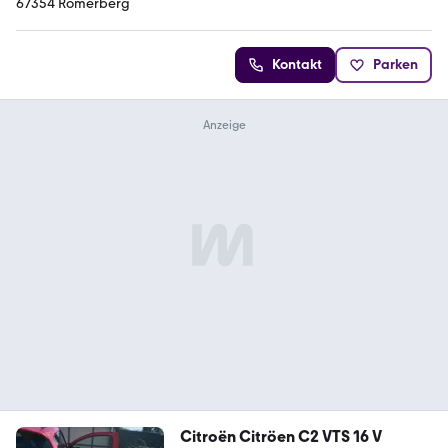
67354 Römerberg
Kontakt
Parken
Citroën Citröen C2 VTS 16 V