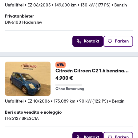
Unfallfrei
•
EZ 06/2005
•
149.600 km
•
130 kW (177 PS)
•
Benzin
Privatanbieter
DK-6100 Haderslev
Kontakt
Parken
NEU
Citroën Citroen C2 1.6 benzina
125CV VTS
4.900 €
Ohne Bewertung
Unfallfrei
•
EZ 10/2006
•
175.089 km
•
90 kW (122 PS)
•
Benzin
Beri auto vendita e noleggio
IT-25127 BRESCIA
Kontakt
Parken