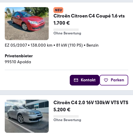
NEU
Citroën Citroen C4 Coupé 1.6 vts
1.700 €
Ohne Bewertung
EZ 05/2007
•
138.000 km
•
81 kW (110 PS)
•
Benzin
Privatanbieter
99510 Apolda
Kontakt
Parken
Citroën C4 2.0 16V 130kW VTS VTS
5.200 €
Ohne Bewertung