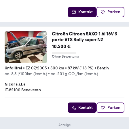
Kontakt
Parken
Citroën Citroen SAXO 1.6i 16V 3
porte VTS Rally super N2
10.500 €
Ohne Bewertung
Unfallfrei
•
EZ 07/2003
•
500 km
•
87 kW (118 PS)
•
Benzin
ca. 8,5 l/100km (komb.)
•
ca. 201 g CO₂/km (komb.)
Nicar s.r.l.s
IT-82100 Benevento
Kontakt
Parken