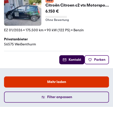
NEU
Citroën Citroen c2 vts Motorsport
ringtool rallye ...
6.150 €
Ohne Bewertung
EZ 01/2026
•
175.500 km
•
90 kW (122 PS)
•
Benzin
Privatanbieter
56575 Weißenthurm
Kontakt
Parken
Mehr laden
Filter anpassen