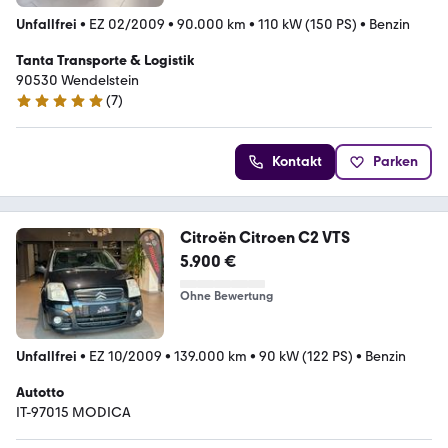
Unfallfrei
•
EZ 02/2009
•
90.000 km
•
110 kW (150 PS)
•
Benzin
Tanta Transporte & Logistik
90530 Wendelstein
(
7
)
4.8 Sterne
Kontakt
Parken
Citroën Citroen C2 VTS
5.900 €
Ohne Bewertung
Unfallfrei
•
EZ 10/2009
•
139.000 km
•
90 kW (122 PS)
•
Benzin
Autotto
IT-97015 MODICA