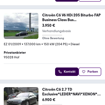
Citroën C6 V6 HDi 205 Biturbo FAP
Business Class Bus...
3.950 €
Verhandlungsbasis
Ohne Bewertung
EZ 01/2009
•
137.000 km
•
150 kW (204 PS)
•
Diesel
Privatanbieter
95028 Hof
Kontakt
Parken
Citroën C6 2.7 TD
Exclusive*LEDER*NAVI*XENON*2
HAND*TOP!
6.900 €