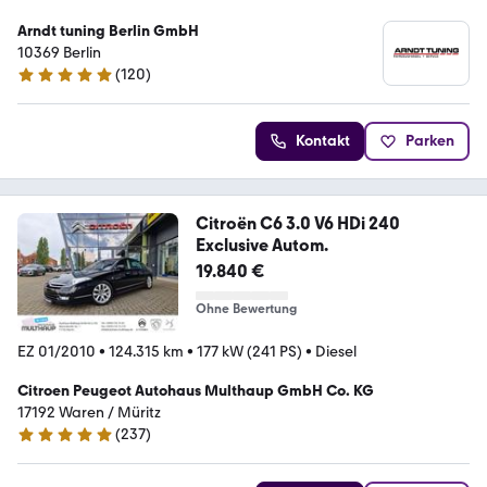
Arndt tuning Berlin GmbH
10369 Berlin
(
120
)
5 Sterne
Kontakt
Parken
Citroën C6 3.0 V6 HDi 240
Exclusive Autom.
19.840 €
Ohne Bewertung
EZ 01/2010
•
124.315 km
•
177 kW (241 PS)
•
Diesel
Citroen Peugeot Autohaus Multhaup GmbH Co. KG
17192 Waren / Müritz
(
237
)
4.9 Sterne