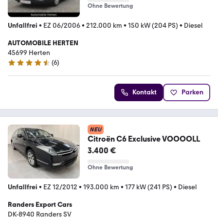
Ohne Bewertung
Unfallfrei
•
EZ 06/2006
•
212.000 km
•
150 kW (204 PS)
•
Diesel
AUTOMOBILE HERTEN
45699 Herten
(
6
)
4.6 Sterne
Kontakt
Parken
NEU
Citroën C6 Exclusive VOOOOLL
3.400 €
Ohne Bewertung
Unfallfrei
•
EZ 12/2012
•
193.000 km
•
177 kW (241 PS)
•
Diesel
Randers Export Cars
DK-8940 Randers SV