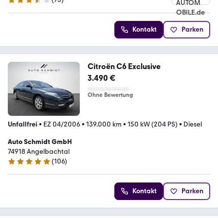
3.4 Sterne
Kontakt
Parken
Citroën C6 Exclusive
3.490 €
Ohne Bewertung
Unfallfrei
•
EZ 04/2006
•
139.000 km
•
150 kW (204 PS)
•
Diesel
Auto Schmidt GmbH
74918 Angelbachtal
(
106
)
4.9 Sterne
Kontakt
Parken