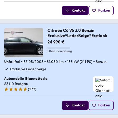
Kontakt
Parken
Citroën C6 V6 3.0 Benzin
Exclusive*LederBeige*Erstlack
24.990 €
Ohne Bewertung
Unfallfrei
•
EZ 05/2006
•
81.050 km
•
155 kW (211 PS)
•
Benzin
Exclusive Leder beige
Automobile Giannattasio
63110 Rodgau
(
199
)
5 Sterne
Kontakt
Parken