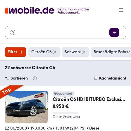
Filter
Citroën C6
Schwarz
Beschädigte Fahrze
22 schwarze Citroën C6
Sortieren
Kachelansicht
Top
Gesponsert
Citroën C6 HDI BITURBO Exclusive
NAVI LEDER ALU + WI KLI
8.950 €
Ohne Bewertung
EZ 06/2008
•
198.000 km
•
150 kW (204 PS)
•
Diesel