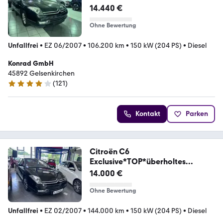
14.440 €
Ohne Bewertung
Unfallfrei
•
EZ 06/2007
•
106.200 km
•
150 kW (204 PS)
•
Diesel
Konrad GmbH
45892 Gelsenkirchen
(
121
)
4.1 Sterne
Kontakt
Parken
Citroën C6
Exclusive*TOP*überholtes
Getriebe*Garantie
14.000 €
Ohne Bewertung
Unfallfrei
•
EZ 02/2007
•
144.000 km
•
150 kW (204 PS)
•
Diesel