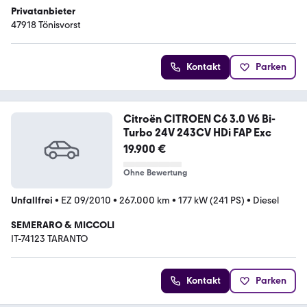
Privatanbieter
47918 Tönisvorst
Kontakt
Parken
Citroën CITROEN C6 3.0 V6 Bi-
Turbo 24V 243CV HDi FAP Exc
19.900 €
Ohne Bewertung
Unfallfrei
•
EZ 09/2010
•
267.000 km
•
177 kW (241 PS)
•
Diesel
SEMERARO & MICCOLI
IT-74123 TARANTO
Kontakt
Parken