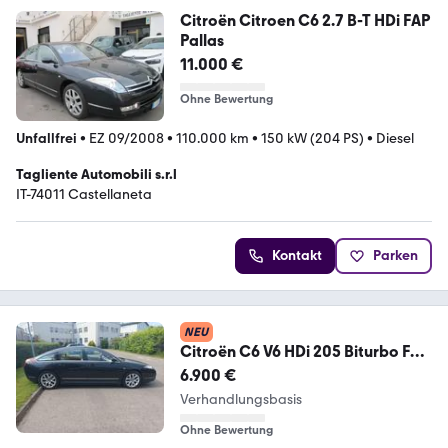
Citroën Citroen C6 2.7 B-T HDi FAP
Pallas
11.000 €
Ohne Bewertung
Unfallfrei
•
EZ 09/2008
•
110.000 km
•
150 kW (204 PS)
•
Diesel
Tagliente Automobili s.r.l
IT-74011 Castellaneta
Kontakt
Parken
NEU
Citroën C6 V6 HDi 205 Biturbo FAP
-
6.900 €
Verhandlungsbasis
Ohne Bewertung