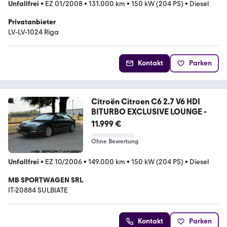
Unfallfrei
•
EZ 01/2008
•
131.000 km
•
150 kW (204 PS)
•
Diesel
Privatanbieter
LV-LV-1024 Riga
Kontakt
Parken
Citroën Citroen C6 2.7 V6 HDI
BITURBO EXCLUSIVE LOUNGE -
11.999 €
Ohne Bewertung
Unfallfrei
•
EZ 10/2006
•
149.000 km
•
150 kW (204 PS)
•
Diesel
MB SPORTWAGEN SRL
IT-20884 SULBIATE
Kontakt
Parken