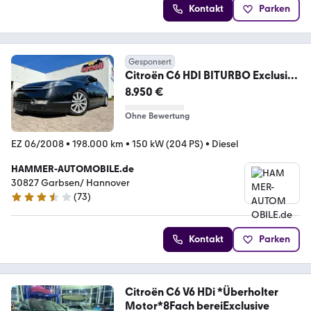
Kontakt
Parken
Gesponsert
Citroën C6 HDI BITURBO Exclusive
NAVI LEDER ALU + WI KLI
8.950 €
Ohne Bewertung
EZ 06/2008
•
198.000 km
•
150 kW (204 PS)
•
Diesel
HAMMER-AUTOMOBILE.de
30827 Garbsen/ Hannover
(
73
)
3.4 Sterne
Kontakt
Parken
Citroën C6 V6 HDi *Überholter
Motor*8Fach bereiExclusive