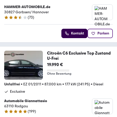
HAMMER-AUTOMOBILE.de
30827 Garbsen/ Hannover
(
73
)
3.4 Sterne
Kontakt
Parken
Citroën C6 Exclusive Top Zustand
U-Frei
19.990 €
Ohne Bewertung
Unfallfrei
•
EZ 01/2011
•
87.000 km
•
177 kW (241 PS)
•
Diesel
Exclusive
Automobile Giannattasio
63110 Rodgau
(
199
)
5 Sterne