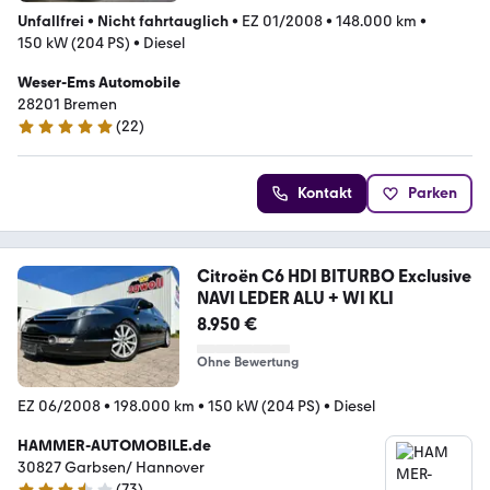
Unfallfrei
•
Nicht fahrtauglich
•
EZ 01/2008
•
148.000 km
•
150 kW (204 PS)
•
Diesel
Weser-Ems Automobile
28201 Bremen
(
22
)
4.8 Sterne
Kontakt
Parken
Citroën C6 HDI BITURBO Exclusive
NAVI LEDER ALU + WI KLI
8.950 €
Ohne Bewertung
EZ 06/2008
•
198.000 km
•
150 kW (204 PS)
•
Diesel
HAMMER-AUTOMOBILE.de
30827 Garbsen/ Hannover
(
73
)