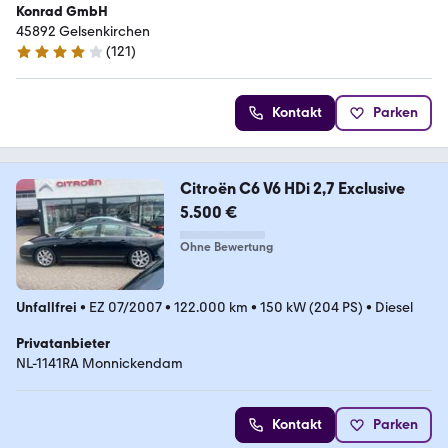
Konrad GmbH
45892 Gelsenkirchen
(
121
)
4.1 Sterne
Kontakt
Parken
Citroën C6 V6 HDi 2,7 Exclusive
5.500 €
Ohne Bewertung
Unfallfrei
•
EZ 07/2007
•
122.000 km
•
150 kW (204 PS)
•
Diesel
Privatanbieter
NL-1141RA Monnickendam
Kontakt
Parken