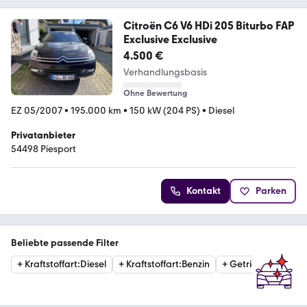
Citroën C6 V6 HDi 205 Biturbo FAP
Exclusive Exclusive
4.500 €
Verhandlungsbasis
Ohne Bewertung
EZ 05/2007
•
195.000 km
•
150 kW (204 PS)
•
Diesel
Privatanbieter
54498 Piesport
Kontakt
Parken
Beliebte passende Filter
+
Kraftstoffart
:
Diesel
+
Kraftstoffart
:
Benzin
+
Getriebe
:
Automat