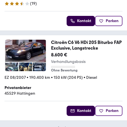
(
19
)
3.3 Sterne
Kontakt
Parken
Citroën C6 V6 HDi 205 Biturbo FAP
Exclusive, Langstrecke
8.600 €
Verhandlungsbasis
Ohne Bewertung
EZ 08/2007
•
190.400 km
•
150 kW (204 PS)
•
Diesel
Privatanbieter
45529 Hattingen
Kontakt
Parken