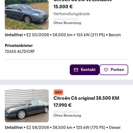
15.000 €
Verhandlungsbasis
Ohne Bewertung
Unfallfrei
•
EZ 05/2008
•
58.000 km
•
155 kW (211 PS)
•
Benzin
Privatanbieter
72655 ALTDORF
Kontakt
Parken
NEU
Citroën C6 original 38.500 KM
17.990 €
Ohne Bewertung
Unfallfrei
•
EZ 08/2008
•
38.500 km
•
125 kW (170 PS)
•
Diesel