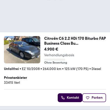
Citroën C6 2.2 HDi 170 Biturbo FAP
Business Class Bu...
4.900 €
Verhandlungsbasis
Ohne Bewertung
Unfallfrei
•
EZ 10/2008
•
264.000 km
•
125 kW (170 PS)
•
Diesel
Privatanbieter
33415 Verl
Kontakt
Parken