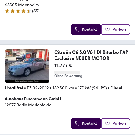
68305 Mannheim
(
55
)
4.6 Sterne
Kontakt
Parken
Citroën C6 3.0 V6 HDI Biturbo FAP
Exclusive NEUER MOTOR
11.777 €
Ohne Bewertung
Unfallfrei
•
EZ 02/2012
•
169.500 km
•
177 kW (241 PS)
•
Diesel
Autohaus Furchtmann GmbH
12277 Berlin Marienfelde
Kontakt
Parken