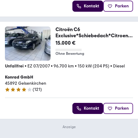
Kontakt
Parken
Citroën C6
Exclusive*Schiebedach*Citroen
Scheckheft
15.000 €
Ohne Bewertung
Unfallfrei
•
EZ 07/2007
•
96.700 km
•
150 kW (204 PS)
•
Diesel
Konrad GmbH
45892 Gelsenkirchen
(
121
)
4.1 Sterne
Kontakt
Parken