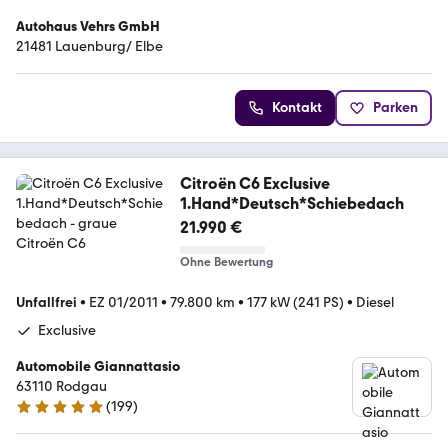
Autohaus Vehrs GmbH
21481 Lauenburg/ Elbe
Kontakt
Parken
Citroën C6 Exclusive
1.Hand*Deutsch*Schiebedach
21.990 €
Ohne Bewertung
Unfallfrei
•
EZ 01/2011
•
79.800 km
•
177 kW (241 PS)
•
Diesel
Exclusive
Automobile Giannattasio
63110 Rodgau
(
199
)
5 Sterne