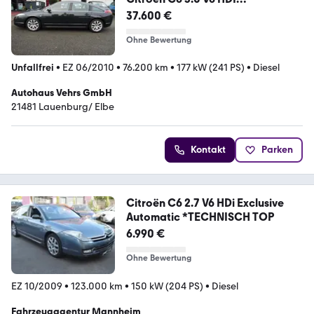
240*Biturbo*Stdheizung,Leder,AH
37.600 €
K
Ohne Bewertung
Unfallfrei
•
EZ 06/2010
•
76.200 km
•
177 kW (241 PS)
•
Diesel
Autohaus Vehrs GmbH
21481 Lauenburg/ Elbe
Kontakt
Parken
Citroën C6 2.7 V6 HDi Exclusive
Automatic *TECHNISCH TOP
6.990 €
Ohne Bewertung
EZ 10/2009
•
123.000 km
•
150 kW (204 PS)
•
Diesel
Fahrzeugagentur Mannheim