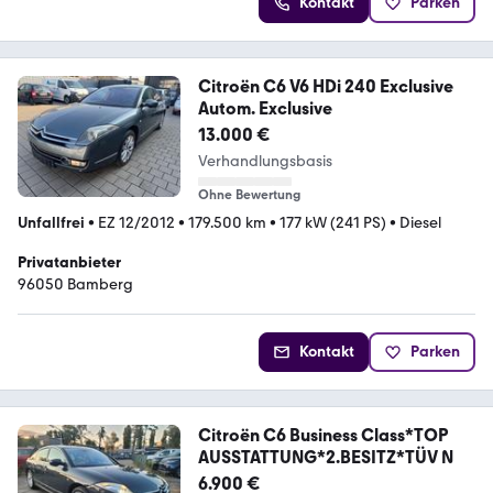
Kontakt
Parken
Citroën C6 V6 HDi 240 Exclusive
Autom. Exclusive
13.000 €
Verhandlungsbasis
Ohne Bewertung
Unfallfrei
•
EZ 12/2012
•
179.500 km
•
177 kW (241 PS)
•
Diesel
Privatanbieter
96050 Bamberg
Kontakt
Parken
Citroën C6 Business Class*TOP
AUSSTATTUNG*2.BESITZ*TÜV N
6.900 €