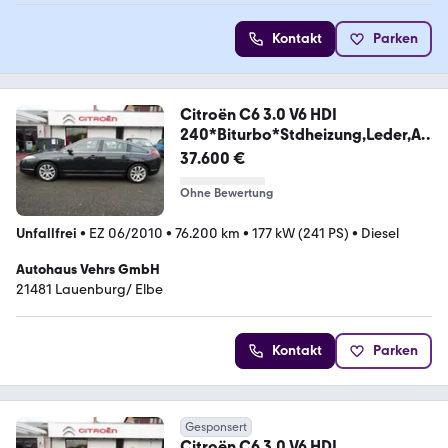
Kontakt
Parken
Citroën C6 3.0 V6 HDI
240*Biturbo*Stdheizung,Leder,AH
K
37.600 €
Ohne Bewertung
Unfallfrei
•
EZ 06/2010
•
76.200 km
•
177 kW (241 PS)
•
Diesel
Autohaus Vehrs GmbH
21481 Lauenburg/ Elbe
Kontakt
Parken
Gesponsert
Citroën C6 3.0 V6 HDI