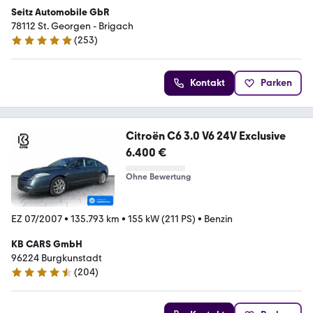
Seitz Automobile GbR
78112 St. Georgen - Brigach
(
253
)
4.9 Sterne
Kontakt
Parken
Citroën C6 3.0 V6 24V Exclusive
6.400 €
Ohne Bewertung
EZ 07/2007
•
135.793 km
•
155 kW (211 PS)
•
Benzin
KB CARS GmbH
96224 Burgkunstadt
(
204
)
4.3 Sterne