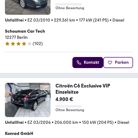
Ohne Bewertung
Unfallfrei
•
EZ 03/2010
•
229.361 km
•
177 kW (241 PS)
•
Diesel
Schouman Car Tech
12277 Berlin
(
102
)
4.1 Sterne
Kontakt
Parken
Citroën C6 Exclusive VIP
Einzelsitze
4.900 €
Ohne Bewertung
Unfallfrei
•
EZ 03/2006
•
206.000 km
•
150 kW (204 PS)
•
Diesel
Konrad GmbH