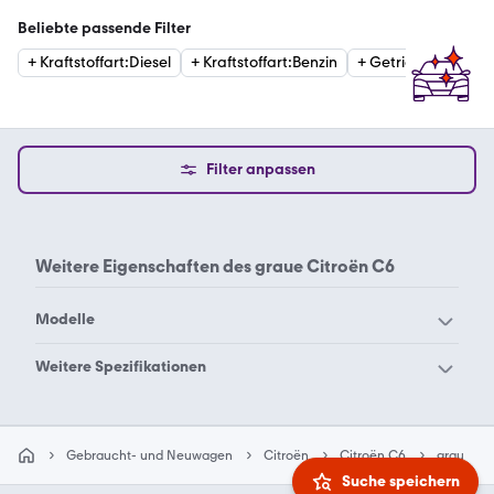
Beliebte passende Filter
+
Kraftstoffart
:
Diesel
+
Kraftstoffart
:
Benzin
+
Getriebe
:
Automat
Filter anpassen
Weitere Eigenschaften des
graue Citroën C6
Modelle
Citroën 2 CV
Citroën AMI
Weitere Spezifikationen
Citroën AX
Citroën Berlingo
Citroën C6 schwarz
Citroën BX
Citroën C-Crosser
Gebraucht- und Neuwagen
Citroën
Citroën C6
grau
Citroën C-Elysée
Citroën C-Zero
Suche speichern