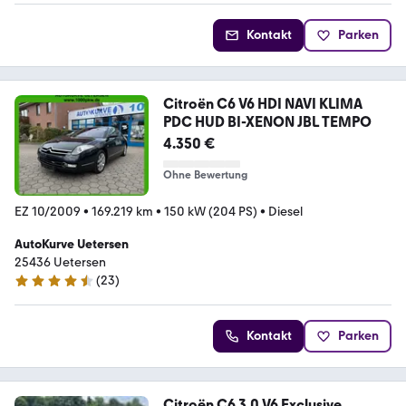
Kontakt
Parken
Citroën C6 V6 HDI NAVI KLIMA
PDC HUD BI-XENON JBL TEMPO
4.350 €
Ohne Bewertung
EZ 10/2009
•
169.219 km
•
150 kW (204 PS)
•
Diesel
AutoKurve Uetersen
25436 Uetersen
(
23
)
4.5 Sterne
Kontakt
Parken
Citroën C6 3.0 V6 Exclusive