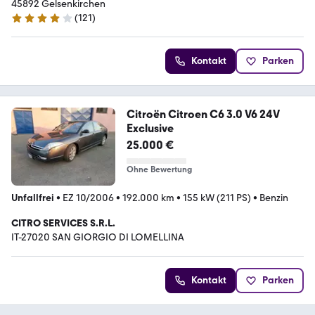
45892 Gelsenkirchen
(
121
)
4.1 Sterne
Kontakt
Parken
Citroën Citroen C6 3.0 V6 24V
Exclusive
25.000 €
Ohne Bewertung
Unfallfrei
•
EZ 10/2006
•
192.000 km
•
155 kW (211 PS)
•
Benzin
CITRO SERVICES S.R.L.
IT-27020 SAN GIORGIO DI LOMELLINA
Kontakt
Parken