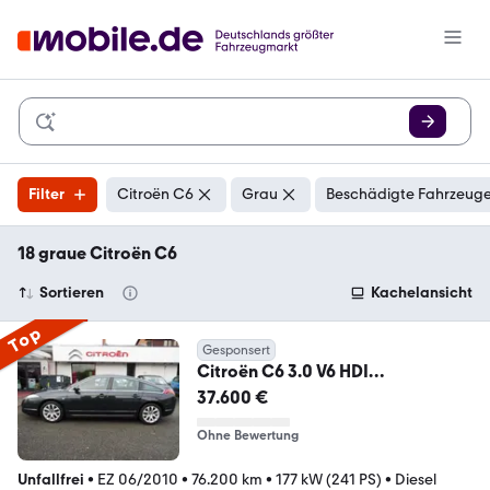
Filter
Citroën C6
Grau
Beschädigte Fahrzeuge
18 graue Citroën C6
Sortieren
Kachelansicht
Top
Gesponsert
Citroën C6 3.0 V6 HDI
240*Biturbo*Stdheizung,Leder,AH
37.600 €
K
Ohne Bewertung
Unfallfrei
•
EZ 06/2010
•
76.200 km
•
177 kW (241 PS)
•
Diesel