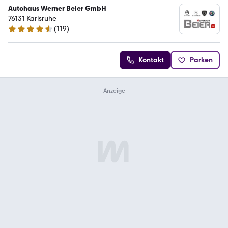
Autohaus Werner Beier GmbH
76131 Karlsruhe
(
119
)
4.3 Sterne
Kontakt
Parken