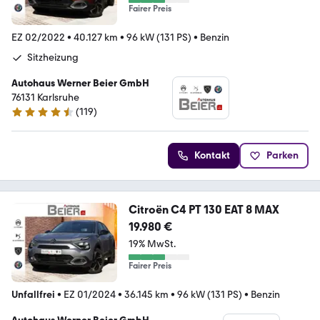
Fairer Preis
EZ 02/2022
•
40.127 km
•
96 kW (131 PS)
•
Benzin
Sitzheizung
Autohaus Werner Beier GmbH
76131 Karlsruhe
(
119
)
4.3 Sterne
Kontakt
Parken
Citroën C4 PT 130 EAT 8 MAX
19.980 €
19% MwSt.
Fairer Preis
Unfallfrei
•
EZ 01/2024
•
36.145 km
•
96 kW (131 PS)
•
Benzin