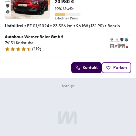
20.980 €
19% MwSt.
Erhöhter Preis
Unfallfrei
•
EZ 01/2024
•
23.326 km
•
96 kW (131 PS)
•
Benzin
Autohaus Werner Beier GmbH
76131 Karlsruhe
(
119
)
4.3 Sterne
Kontakt
Parken