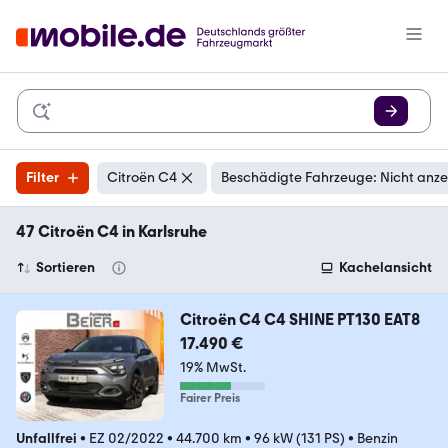
Filter
Citroën C4
Beschädigte Fahrzeuge: Nicht anz
47 Citroën C4 in Karlsruhe
Sortieren
Kachelansicht
Citroën C4 C4 SHINE PT130 EAT8
17.490 €
19% MwSt.
Fairer Preis
Unfallfrei
•
EZ 02/2022
•
44.700 km
•
96 kW (131 PS)
•
Benzin