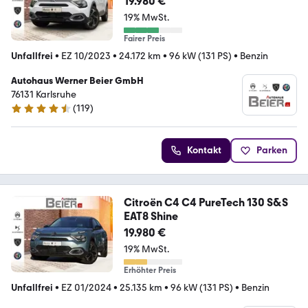
19.980 €
19% MwSt.
Fairer Preis
Unfallfrei
•
EZ 10/2023
•
24.172 km
•
96 kW (131 PS)
•
Benzin
Autohaus Werner Beier GmbH
76131 Karlsruhe
(
119
)
4.3 Sterne
Kontakt
Parken
Citroën C4 C4 PureTech 130 S&S
EAT8 Shine
19.980 €
19% MwSt.
Erhöhter Preis
Unfallfrei
•
EZ 01/2024
•
25.135 km
•
96 kW (131 PS)
•
Benzin