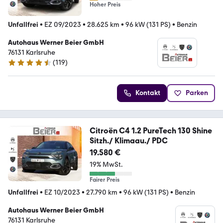
Hoher Preis
Unfallfrei
•
EZ 09/2023
•
28.625 km
•
96 kW (131 PS)
•
Benzin
Autohaus Werner Beier GmbH
76131 Karlsruhe
(
119
)
4.3 Sterne
Kontakt
Parken
Citroën C4 1.2 PureTech 130 Shine
Sitzh./ Klimaau./ PDC
19.580 €
19% MwSt.
Fairer Preis
Unfallfrei
•
EZ 10/2023
•
27.790 km
•
96 kW (131 PS)
•
Benzin
Autohaus Werner Beier GmbH
76131 Karlsruhe