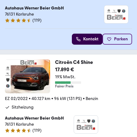
Autohaus Werner Beier GmbH
76131 Karlsruhe
(
119
)
4.3 Sterne
Kontakt
Parken
Citroën C4 Shine
17.890 €
19% MwSt.
Fairer Preis
EZ 02/2022
•
40.127 km
•
96 kW (131 PS)
•
Benzin
Sitzheizung
Autohaus Werner Beier GmbH
76131 Karlsruhe
(
119
)
4.3 Sterne