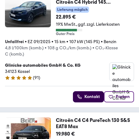
Citroën C4 Hybrid 145
Doppelkupplung 6-Gang MAX
Lieferung möglich
22.895 €
19% MwSt.
ggf. zzgl. Lieferkosten
Guter Preis
Unfallfrei
•
EZ 09/2025
•
15 km
•
107 kW (145 PS)
•
Benzin
4,8 l/100km (komb.)
•
108 g CO₂/km (komb.)
•
CO₂-Klasse
C (komb.)
Glinicke automobiles GmbH & Co. KG
34123 Kassel
(
91
)
4.8 Sterne
Kontakt
Parken
Citroën C4 C4 PureTech 130 S&S
EAT8 Max
19.980 €