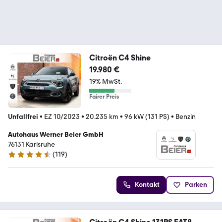
Citroën C4 Shine
19.980 €
19% MwSt.
Fairer Preis
Unfallfrei
•
EZ 10/2023
•
20.235 km
•
96 kW (131 PS)
•
Benzin
Autohaus Werner Beier GmbH
76131 Karlsruhe
(
119
)
4.3 Sterne
Kontakt
Parken