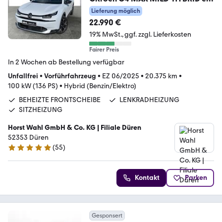
DCS6 AUTOMATIK (WINTER-PAK.
Lieferung möglich
22.990 €
19% MwSt.
ggf. zzgl. Lieferkosten
Fairer Preis
In 2 Wochen ab Bestellung verfügbar
Unfallfrei
•
Vorführfahrzeug
•
EZ 06/2025
•
20.375 km
•
100 kW (136 PS)
•
Hybrid (Benzin/Elektro)
BEHEIZTE FRONTSCHEIBE
LENKRADHEIZUNG
SITZHEIZUNG
Horst Wahl GmbH & Co. KG | Filiale Düren
52353 Düren
(
55
)
5 Sterne
Kontakt
Parken
Gesponsert