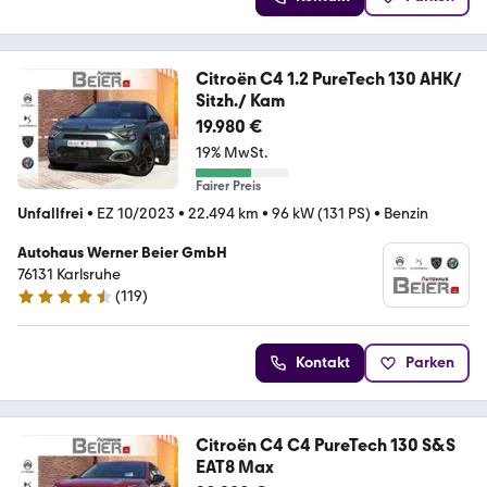
Citroën C4 1.2 PureTech 130 AHK/
Sitzh./ Kam
19.980 €
19% MwSt.
Fairer Preis
Unfallfrei
•
EZ 10/2023
•
22.494 km
•
96 kW (131 PS)
•
Benzin
Autohaus Werner Beier GmbH
76131 Karlsruhe
(
119
)
4.3 Sterne
Kontakt
Parken
Citroën C4 C4 PureTech 130 S&S
EAT8 Max