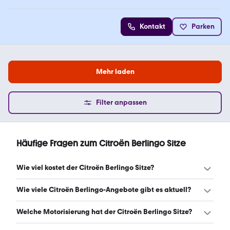
Kontakt
Parken
Mehr laden
Filter anpassen
Häufige Fragen zum Citroën Berlingo Sitze
Wie viel kostet der Citroën Berlingo Sitze?
Ein guter Preis für einen Citroën Berlingo Sitze liegt
Wie viele Citroën Berlingo-Angebote gibt es aktuell?
zwischen 7.599 € und 21.480 €. Leasingangebote starten
ab 340 € monatlich. (Stand: 8.8.2026)
Es gibt insgesamt 98 Citroën Berlingo bei mobile.de,
Welche Motorisierung hat der Citroën Berlingo Sitze?
davon 97 Gebraucht- und 1 Neuwagen. (Stand: 8.8.2026)