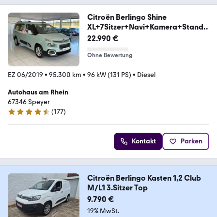
Citroën Berlingo Shine
XL+7Sitzer+Navi+Kamera+Standh
zg
22.990 €
Ohne Bewertung
EZ 06/2019
•
95.300 km
•
96 kW (131 PS)
•
Diesel
Autohaus am Rhein
67346 Speyer
(
177
)
4.5 Sterne
Kontakt
Parken
Citroën Berlingo Kasten 1,2 Club
M/L1 3.Sitzer Top
9.790 €
19% MwSt.