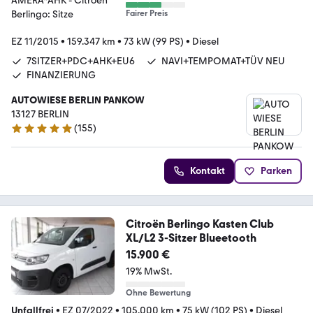
Fairer Preis
EZ 11/2015
•
159.347 km
•
73 kW (99 PS)
•
Diesel
7SITZER+PDC+AHK+EU6
NAVI+TEMPOMAT+TÜV NEU
FINANZIERUNG
AUTOWIESE BERLIN PANKOW
13127 BERLIN
(
155
)
4.9 Sterne
Kontakt
Parken
Citroën Berlingo Kasten Club
XL/L2 3-Sitzer Blueetooth
15.900 €
19% MwSt.
Ohne Bewertung
Unfallfrei
•
EZ 07/2022
•
105.000 km
•
75 kW (102 PS)
•
Diesel