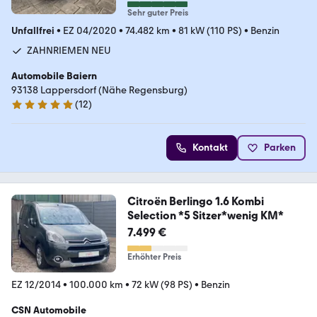
Sehr guter Preis
Unfallfrei
•
EZ 04/2020
•
74.482 km
•
81 kW (110 PS)
•
Benzin
ZAHNRIEMEN NEU
Automobile Baiern
93138 Lappersdorf (Nähe Regensburg)
(
12
)
5 Sterne
Kontakt
Parken
Citroën Berlingo 1.6 Kombi
Selection *5 Sitzer*wenig KM*
7.499 €
Erhöhter Preis
EZ 12/2014
•
100.000 km
•
72 kW (98 PS)
•
Benzin
CSN Automobile