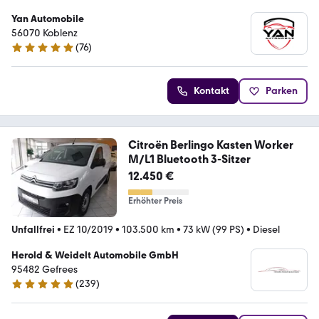
Yan Automobile
56070 Koblenz
(
76
)
5 Sterne
Kontakt
Parken
Citroën Berlingo Kasten Worker
M/L1 Bluetooth 3-Sitzer
12.450 €
Erhöhter Preis
Unfallfrei
•
EZ 10/2019
•
103.500 km
•
73 kW (99 PS)
•
Diesel
Herold & Weidelt Automobile GmbH
95482 Gefrees
(
239
)
4.9 Sterne