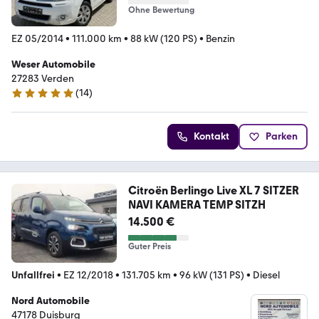
Ohne Bewertung
EZ 05/2014
•
111.000 km
•
88 kW (120 PS)
•
Benzin
Weser Automobile
27283 Verden
(
14
)
5 Sterne
Kontakt
Parken
Citroën Berlingo Live XL 7 SITZER
NAVI KAMERA TEMP SITZH
14.500 €
Guter Preis
Unfallfrei
•
EZ 12/2018
•
131.705 km
•
96 kW (131 PS)
•
Diesel
Nord Automobile
47178 Duisburg