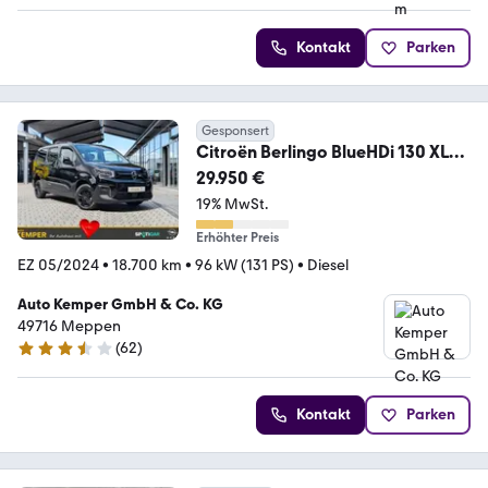
Kontakt
Parken
Gesponsert
Citroën Berlingo BlueHDi 130 XL
Max Autom. *Navi*7 Sitze
29.950 €
19% MwSt.
Erhöhter Preis
EZ 05/2024
•
18.700 km
•
96 kW (131 PS)
•
Diesel
Auto Kemper GmbH & Co. KG
49716 Meppen
(
62
)
3.5 Sterne
Kontakt
Parken