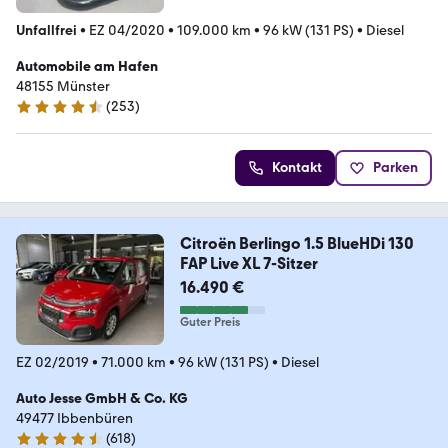
Unfallfrei
•
EZ 04/2020
•
109.000 km
•
96 kW (131 PS)
•
Diesel
Automobile am Hafen
48155 Münster
(
253
)
4.7 Sterne
Kontakt
Parken
Citroën Berlingo 1.5 BlueHDi 130
FAP Live XL 7-Sitzer
16.490 €
Guter Preis
EZ 02/2019
•
71.000 km
•
96 kW (131 PS)
•
Diesel
Auto Jesse GmbH & Co. KG
49477 Ibbenbüren
(
618
)
4.6 Sterne