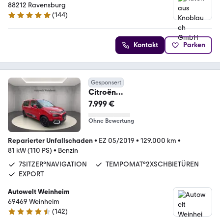
88212 Ravensburg
(
144
)
5 Sterne
Kontakt
Parken
Gesponsert
Citroën
BERLINGO°FEEL°M°NAV°KAMERA
7.999 €
°LED°7SITZER°SHZ°PDC°
Ohne Bewertung
Reparierter Unfallschaden
•
EZ 05/2019
•
129.000 km
•
81 kW (110 PS)
•
Benzin
7SITZER°NAVIGATION
TEMPOMAT°2XSCHBIETÜREN
EXPORT
Autowelt Weinheim
69469 Weinheim
(
142
)
4.7 Sterne