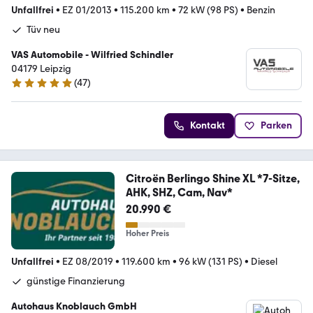
Unfallfrei
•
EZ 01/2013
•
115.200 km
•
72 kW (98 PS)
•
Benzin
Tüv neu
VAS Automobile - Wilfried Schindler
04179 Leipzig
(
47
)
4.9 Sterne
Kontakt
Parken
Citroën Berlingo Shine XL *7-Sitze,
AHK, SHZ, Cam, Nav*
20.990 €
Hoher Preis
Unfallfrei
•
EZ 08/2019
•
119.600 km
•
96 kW (131 PS)
•
Diesel
günstige Finanzierung
Autohaus Knoblauch GmbH