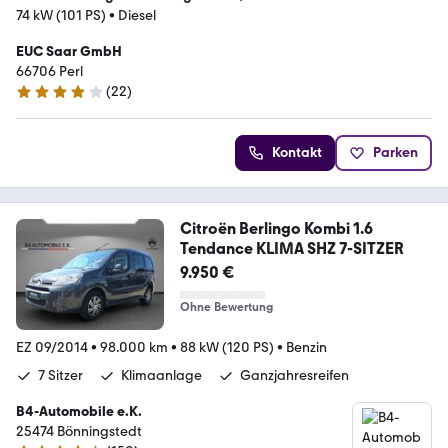
74 kW (101 PS)
•
Diesel
EUC Saar GmbH
66706 Perl
(
22
)
3.8 Sterne
Kontakt
Parken
Citroën Berlingo Kombi 1.6
Tendance KLIMA SHZ 7-SITZER
9.950 €
Ohne Bewertung
EZ 09/2014
•
98.000 km
•
88 kW (120 PS)
•
Benzin
7 Sitzer
Klimaanlage
Ganzjahresreifen
B4-Automobile e.K.
25474 Bönningstedt