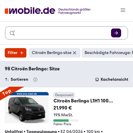
Filter
Citroën Berlingo sitze
Beschädigte Fahrzeuge: 
98 Citroën Berlingo: Sitze
Sortieren
Kachelansicht
Top
Gesponsert
Citroën Berlingo L1H1 100
Kamera/3 Sitzer
21.990 €
19% MwSt.
Fairer Preis
Unfallfrei
•
Tageszulassung
•
EZ 04/2026
•
100 km
•