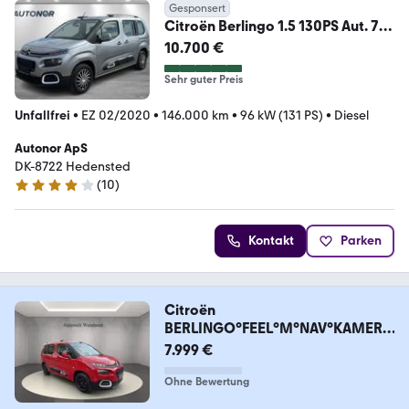
Gesponsert
Citroën Berlingo 1.5 130PS Aut. 7
Sitze
10.700 €
Sehr guter Preis
Unfallfrei
•
EZ 02/2020
•
146.000 km
•
96 kW (131 PS)
•
Diesel
Autonor ApS
DK-8722 Hedensted
(
10
)
4.1 Sterne
Kontakt
Parken
Citroën
BERLINGO°FEEL°M°NAV°KAMERA
°LED°7SITZER°SHZ°PDC°
7.999 €
Ohne Bewertung