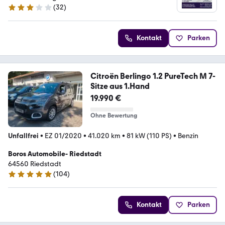
(
32
)
3 Sterne
Kontakt
Parken
Citroën Berlingo 1.2 PureTech M 7-
Sitze aus 1.Hand
19.990 €
Ohne Bewertung
Unfallfrei
•
EZ 01/2020
•
41.020 km
•
81 kW (110 PS)
•
Benzin
Boros Automobile- Riedstadt
64560 Riedstadt
(
104
)
4.9 Sterne
Kontakt
Parken