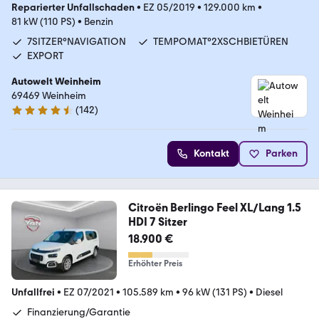
Reparierter Unfallschaden
•
EZ 05/2019
•
129.000 km
•
81 kW (110 PS)
•
Benzin
7SITZER°NAVIGATION
TEMPOMAT°2XSCHBIETÜREN
EXPORT
Autowelt Weinheim
69469 Weinheim
(
142
)
4.7 Sterne
Kontakt
Parken
Citroën Berlingo Feel XL/Lang 1.5
HDI 7 Sitzer
18.900 €
Erhöhter Preis
Unfallfrei
•
EZ 07/2021
•
105.589 km
•
96 kW (131 PS)
•
Diesel
Finanzierung/Garantie