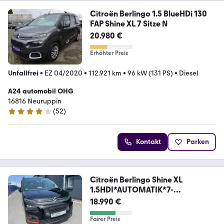
Citroën Berlingo 1.5 BlueHDi 130
FAP Shine XL 7 Sitze N
20.980 €
Erhöhter Preis
Unfallfrei
•
EZ 04/2020
•
112.921 km
•
96 kW (131 PS)
•
Diesel
A24 automobil OHG
16816 Neuruppin
(
52
)
4.2 Sterne
Kontakt
Parken
Citroën Berlingo Shine XL
1.5HDI*AUTOMATIK*7-
SITZER*NAVI
18.990 €
Fairer Preis