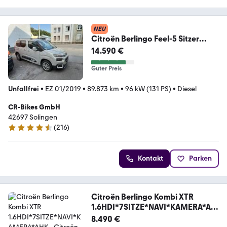
NEU
Citroën Berlingo Feel-5 Sitzer
Autom PDC-SHZ-Klima
14.590 €
Guter Preis
Unfallfrei
•
EZ 01/2019
•
89.873 km
•
96 kW (131 PS)
•
Diesel
CR-Bikes GmbH
42697 Solingen
(
216
)
4.4 Sterne
Kontakt
Parken
Citroën Berlingo Kombi XTR
1.6HDI*7SITZE*NAVI*KAMERA*AH
K
8.490 €