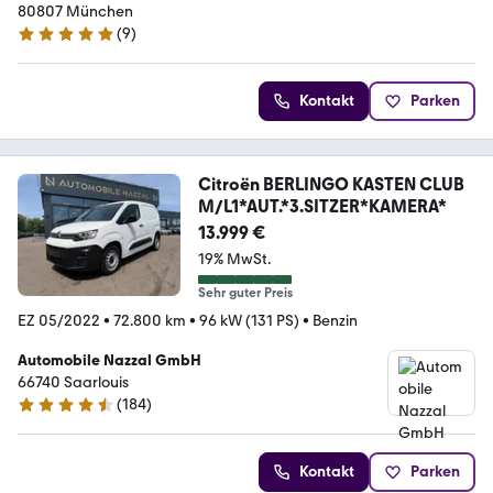
80807 München
(
9
)
4.9 Sterne
Kontakt
Parken
Citroën BERLINGO KASTEN CLUB
M/L1*AUT.*3.SITZER*KAMERA*
13.999 €
19% MwSt.
Sehr guter Preis
EZ 05/2022
•
72.800 km
•
96 kW (131 PS)
•
Benzin
Automobile Nazzal GmbH
66740 Saarlouis
(
184
)
4.6 Sterne
Kontakt
Parken