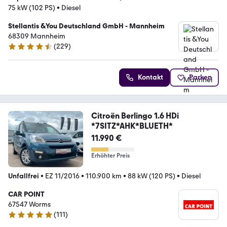
75 kW (102 PS)
•
Diesel
Stellantis &You Deutschland GmbH - Mannheim
68309 Mannheim
(
229
)
4.3 Sterne
Kontakt
Parken
Citroën Berlingo 1.6 HDi
*7SITZ*AHK*BLUETH*
11.990 €
Erhöhter Preis
Unfallfrei
•
EZ 11/2016
•
110.900 km
•
88 kW (120 PS)
•
Diesel
CAR POINT
67547 Worms
(
111
)
4.8 Sterne