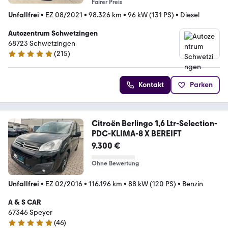
Fairer Preis
Unfallfrei
•
EZ 08/2021
•
98.326 km
•
96 kW (131 PS)
•
Diesel
Autozentrum Schwetzingen
68723 Schwetzingen
(
215
)
4.8 Sterne
Kontakt
Parken
Citroën Berlingo 1,6 Ltr-Selection-
PDC-KLIMA-8 X BEREIFT
9.300 €
Ohne Bewertung
Unfallfrei
•
EZ 02/2016
•
116.196 km
•
88 kW (120 PS)
•
Benzin
A & S CAR
67346 Speyer
(
46
)
5 Sterne