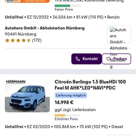
19% MwSt.
inkl. kostenlose Lieferung
Fairer Preis
Unfallfrei
•
EZ 12/2022
•
36.506 km
•
81 kW (110 PS)
•
Benzin
Autohero GmbH - Abholstation Nürnberg
90441 Nürnberg
(
172
)
4.5 Sterne
Kontakt
Parken
Citroën Berlingo 1.5 BlueHDi 100
Feel M AHK*LED*NAVI*PDC
Lieferung möglich
14.998 €
ggf. zzgl. Lieferkosten
Erhöhter Preis
Unfallfrei
•
EZ 02/2020
•
100.868 km
•
75 kW (102 PS)
•
Diesel