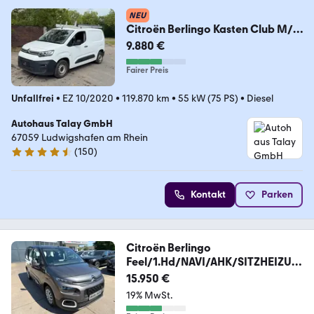
NEU
Citroën Berlingo Kasten Club M/L1
PDC
9.880 €
Fairer Preis
Unfallfrei
•
EZ 10/2020
•
119.870 km
•
55 kW (75 PS)
•
Diesel
Autohaus Talay GmbH
67059 Ludwigshafen am Rhein
(
150
)
4.6 Sterne
Kontakt
Parken
Citroën Berlingo
Feel/1.Hd/NAVI/AHK/SITZHEIZUN
G/TEMPOMAT
15.950 €
19% MwSt.