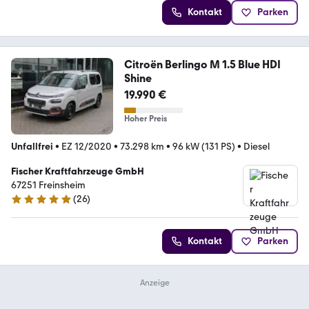
Kontakt
Parken
Citroën Berlingo M 1.5 Blue HDI
Shine
19.990 €
Hoher Preis
Unfallfrei
•
EZ 12/2020
•
73.298 km
•
96 kW (131 PS)
•
Diesel
Fischer Kraftfahrzeuge GmbH
67251 Freinsheim
(
26
)
5 Sterne
Kontakt
Parken