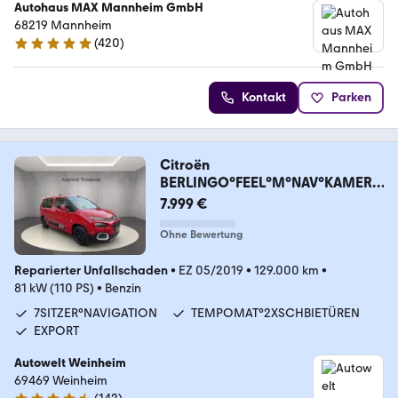
Autohaus MAX Mannheim GmbH
68219 Mannheim
(
420
)
4.9 Sterne
Kontakt
Parken
Citroën
BERLINGO°FEEL°M°NAV°KAMERA
°LED°7SITZER°SHZ°PDC°
7.999 €
Ohne Bewertung
Reparierter Unfallschaden
•
EZ 05/2019
•
129.000 km
•
81 kW (110 PS)
•
Benzin
7SITZER°NAVIGATION
TEMPOMAT°2XSCHBIETÜREN
EXPORT
Autowelt Weinheim
69469 Weinheim