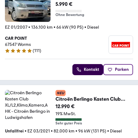
MultispacePlus *1.HAND*
5.990 €
Ohne Bewertung
EZ 01/2007
•
136.100 km
•
66 kW (90 PS)
•
Diesel
CAR POINT
67547 Worms
(
111
)
4.8 Sterne
Kontakt
Parken
NEU
Citroën Berlingo Kasten Club
XL/L2,Klima,Kamera,AHK
12.990 €
19% MwSt.
Sehr guter Preis
Unfallfrei
•
EZ 03/2021
•
82.000 km
•
96 kW (131 PS)
•
Diesel