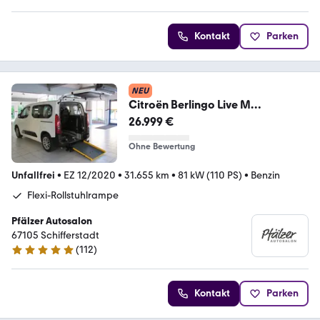
Kontakt
Parken
NEU
Citroën Berlingo Live M
Rollstuhlrampe-Behindertenger.
26.999 €
Ohne Bewertung
Unfallfrei
•
EZ 12/2020
•
31.655 km
•
81 kW (110 PS)
•
Benzin
Flexi-Rollstuhlrampe
Pfälzer Autosalon
67105 ­­­Schifferstadt
(
112
)
5 Sterne
Kontakt
Parken