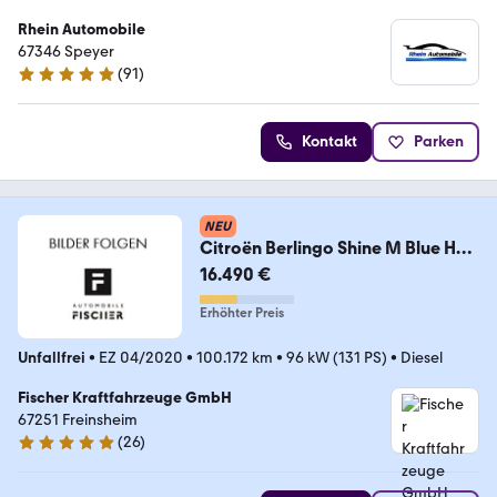
Rhein Automobile
67346 Speyer
(
91
)
5 Sterne
Kontakt
Parken
NEU
Citroën Berlingo Shine M Blue HDI
130 EAT8
16.490 €
Erhöhter Preis
Unfallfrei
•
EZ 04/2020
•
100.172 km
•
96 kW (131 PS)
•
Diesel
Fischer Kraftfahrzeuge GmbH
67251 Freinsheim
(
26
)
5 Sterne