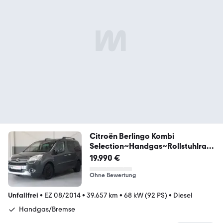
Citroën Berlingo Kombi
Selection~Handgas~Rollstuhlram
pe
19.990 €
Ohne Bewertung
Unfallfrei
•
EZ 08/2014
•
39.657 km
•
68 kW (92 PS)
•
Diesel
Handgas/Bremse