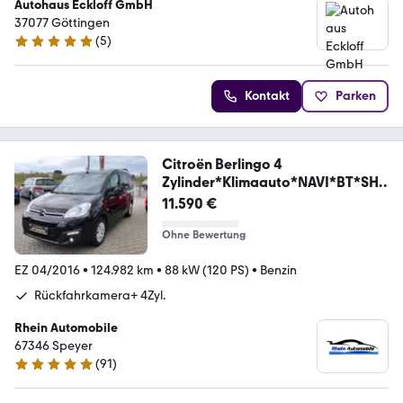
Autohaus Eckloff GmbH
37077 Göttingen
(
5
)
4.8 Sterne
Kontakt
Parken
Citroën Berlingo 4
Zylinder*Klimaauto*NAVI*BT*SHZ
*FSE*SH
11.590 €
Ohne Bewertung
EZ 04/2016
•
124.982 km
•
88 kW (120 PS)
•
Benzin
Rückfahrkamera+ 4Zyl.
Rhein Automobile
67346 Speyer
(
91
)
5 Sterne