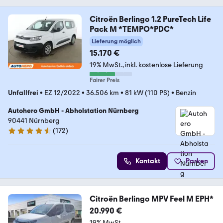
Citroën Berlingo 1.2 PureTech Life
Pack M *TEMPO*PDC*
Lieferung möglich
15.170 €
19% MwSt.
inkl. kostenlose Lieferung
Fairer Preis
Unfallfrei
•
EZ 12/2022
•
36.506 km
•
81 kW (110 PS)
•
Benzin
Autohero GmbH - Abholstation Nürnberg
90441 Nürnberg
(
172
)
4.5 Sterne
Kontakt
Parken
Citroën Berlingo MPV Feel M EPH*
20.990 €
19% MwSt.