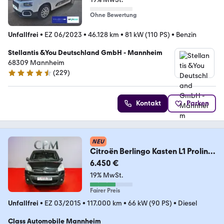
Ohne Bewertung
Unfallfrei
•
EZ 06/2023
•
46.128 km
•
81 kW (110 PS)
•
Benzin
Stellantis &You Deutschland GmbH - Mannheim
68309 Mannheim
(
229
)
4.3 Sterne
Kontakt
Parken
NEU
Citroën Berlingo Kasten L1 Proline
1HD KLIMA PDC 8FACH
6.450 €
19% MwSt.
Fairer Preis
Unfallfrei
•
EZ 03/2015
•
117.000 km
•
66 kW (90 PS)
•
Diesel
Class Automobile Mannheim