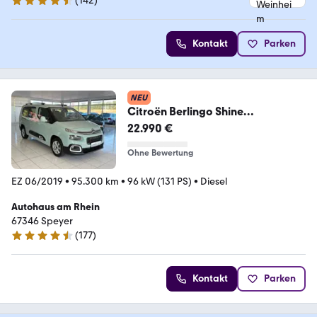
(
142
)
4.7 Sterne
Kontakt
Parken
NEU
Citroën Berlingo Shine
XL+7Sitzer+Navi+Kamera+Standh
22.990 €
zg
Ohne Bewertung
EZ 06/2019
•
95.300 km
•
96 kW (131 PS)
•
Diesel
Autohaus am Rhein
67346 Speyer
(
177
)
4.5 Sterne
Kontakt
Parken