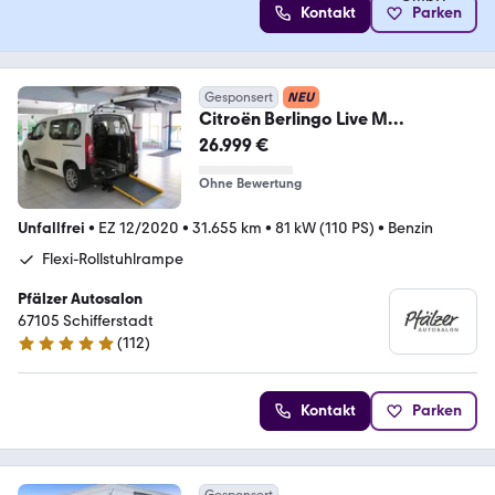
Kontakt
Parken
Gesponsert
NEU
Citroën Berlingo Live M
Rollstuhlrampe-Behindertenger.
26.999 €
Ohne Bewertung
Unfallfrei
•
EZ 12/2020
•
31.655 km
•
81 kW (110 PS)
•
Benzin
Flexi-Rollstuhlrampe
Pfälzer Autosalon
67105 ­­­Schifferstadt
(
112
)
5 Sterne
Kontakt
Parken
Gesponsert