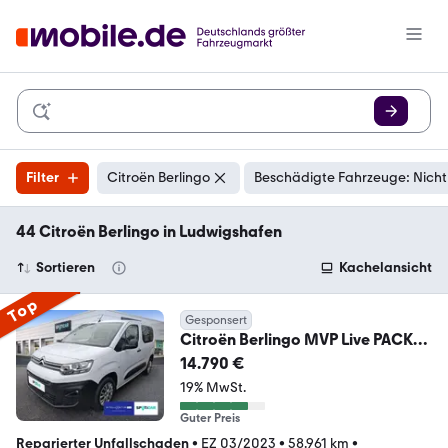
Filter
Citroën Berlingo
Beschädigte Fahrzeuge: Nicht
44 Citroën Berlingo in Ludwigshafen
Sortieren
Kachelansicht
Top
Gesponsert
Citroën Berlingo MVP Live PACK
1.5 Blu
14.790 €
19% MwSt.
Guter Preis
Reparierter Unfallschaden
•
EZ 03/2023
•
58.961 km
•