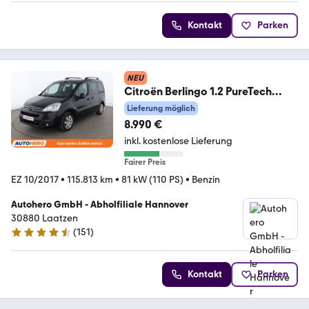
Kontakt
Parken
NEU
Citroën Berlingo 1.2 PureTech
Shine
Lieferung möglich
8.990 €
inkl. kostenlose Lieferung
Fairer Preis
EZ 10/2017
•
115.813 km
•
81 kW (110 PS)
•
Benzin
Autohero GmbH - Abholfiliale Hannover
30880 Laatzen
(
151
)
4.7 Sterne
Kontakt
Parken