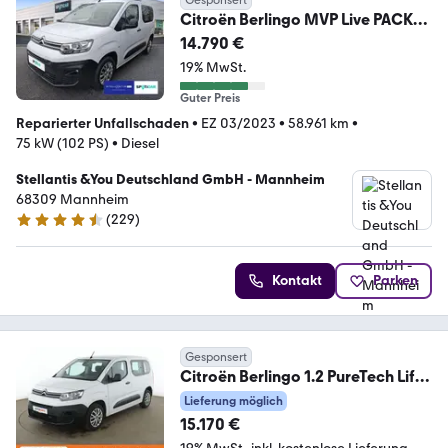
Citroën Berlingo MVP Live PACK
1.5 Blu
14.790 €
19% MwSt.
Guter Preis
Reparierter Unfallschaden
•
EZ 03/2023
•
58.961 km
•
75 kW (102 PS)
•
Diesel
Stellantis &You Deutschland GmbH - Mannheim
68309 Mannheim
(
229
)
4.3 Sterne
Kontakt
Parken
Gesponsert
Citroën Berlingo 1.2 PureTech Life
Pack M *TEMPO*PDC*
Lieferung möglich
15.170 €