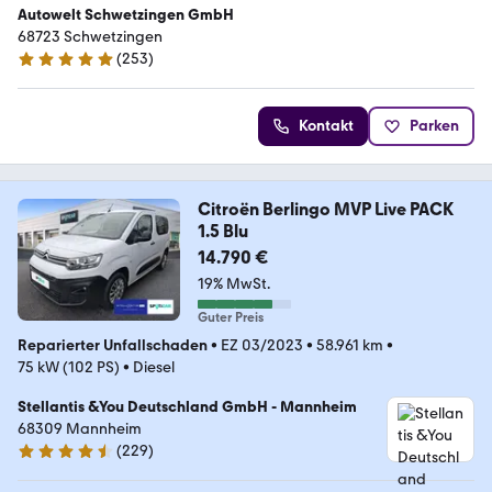
Autowelt Schwetzingen GmbH
68723 Schwetzingen
(
253
)
4.8 Sterne
Kontakt
Parken
Citroën Berlingo MVP Live PACK
1.5 Blu
14.790 €
19% MwSt.
Guter Preis
Reparierter Unfallschaden
•
EZ 03/2023
•
58.961 km
•
75 kW (102 PS)
•
Diesel
Stellantis &You Deutschland GmbH - Mannheim
68309 Mannheim
(
229
)
4.3 Sterne