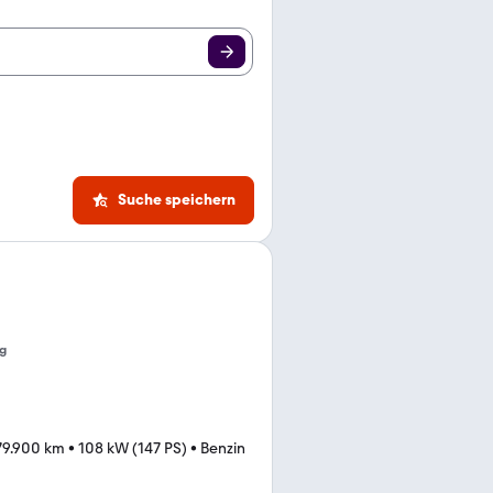
Suche speichern
g
79.900 km
•
108 kW (147 PS)
•
Benzin