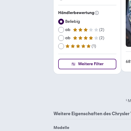
Händlerbewertung
Beliebig
ab
(
2
)
3 Sterne
ab
(
2
)
4 Sterne
(
1
)
ab
5 Sterne
68
Weitere Filter
¹
M
Weitere Eigenschaften des
Chrysler
Modelle