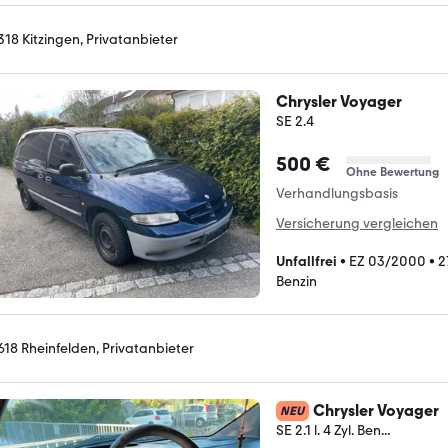
318 Kitzingen, Privatanbieter
Chrysler Voyager
SE 2.4
500 €
Ohne Bewertung
Verhandlungsbasis
Versicherung vergleichen
Unfallfrei
•
EZ 03/2000
•
2
Benzin
618 Rheinfelden, Privatanbieter
Chrysler Voyager
NEU
SE 2.1 l. 4 Zyl. Ben...