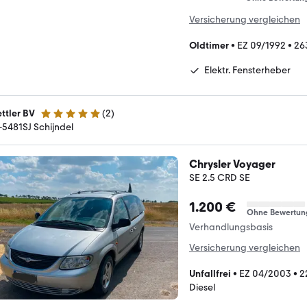
Versicherung vergleichen
Oldtimer
•
EZ 09/1992
•
26
Elektr. Fensterheber
ttler BV
(
2
)
5 Sterne
-5481SJ Schijndel
Chrysler Voyager
SE 2.5 CRD SE
1.200 €
Ohne Bewertun
Verhandlungsbasis
Versicherung vergleichen
Unfallfrei
•
EZ 04/2003
•
2
Diesel