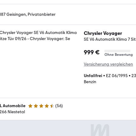
187 Geisingen, Privatanbieter
Chrysler Voyager
SE V6 Automatik Klima 7 Si
999 €
Ohne Bewertung
Versicherung vergleichen
Unfallfrei
•
EZ 06/1995
•
2
Benzin
L Automobile
(
56
)
4.6 Sterne
266 Niestetal