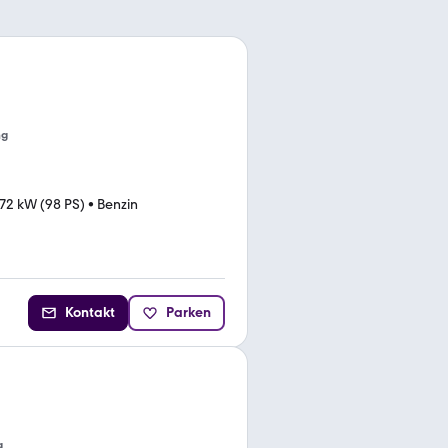
ng
72 kW (98 PS)
•
Benzin
Kontakt
Parken
g