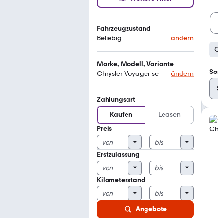
Fahrzeugzustand
Beliebig
ändern
C
Marke, Modell, Variante
So
Chrysler Voyager se
ändern
Zahlungsart
Kaufen
Leasen
Preis
Erstzulassung
Kilometerstand
Angebote