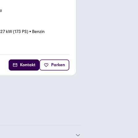
g
127 kW (173 PS)
•
Benzin
Kontakt
Parken