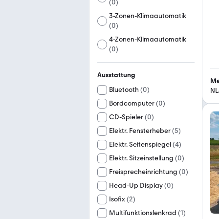
(
0
)
3-Zonen-Klimaautomatik
(
0
)
4-Zonen-Klimaautomatik
(
0
)
Ausstattung
Me
Bluetooth
(
0
)
NL
Bordcomputer
(
0
)
CD-Spieler
(
0
)
Elektr. Fensterheber
(
5
)
Elektr. Seitenspiegel
(
4
)
Elektr. Sitzeinstellung
(
0
)
Freisprecheinrichtung
(
0
)
Head-Up Display
(
0
)
Isofix
(
2
)
Multifunktionslenkrad
(
1
)