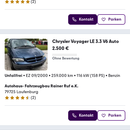
(
2
)
5 Sterne
Kontakt
Parken
Chrysler Voyager LE 3.3 V6 Auto
2.500 €
Ohne Bewertung
Unfallfrei
•
EZ 09/2000
•
259.000 km
•
116 kW (158 PS)
•
Benzin
Autohaus- Fahrzeugbau Rainer Ruf e.K.
79725 Laufenburg
(
2
)
4.5 Sterne
Kontakt
Parken