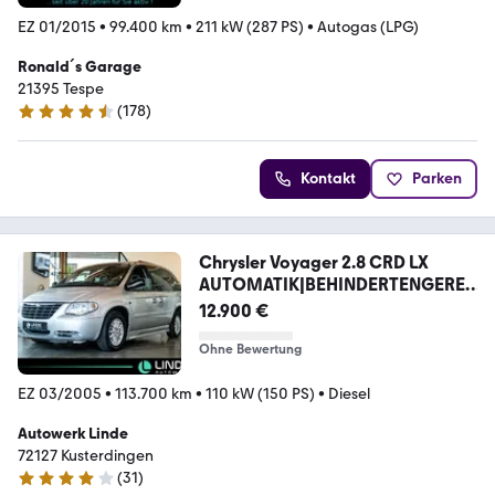
EZ 01/2015
•
99.400 km
•
211 kW (287 PS)
•
Autogas (LPG)
Ronald´s Garage
21395 Tespe
(
178
)
4.7 Sterne
Kontakt
Parken
Chrysler Voyager 2.8 CRD LX
AUTOMATIK|BEHINDERTENGERE
CHT
12.900 €
Ohne Bewertung
EZ 03/2005
•
113.700 km
•
110 kW (150 PS)
•
Diesel
Autowerk Linde
72127 Kusterdingen
(
31
)
4.2 Sterne