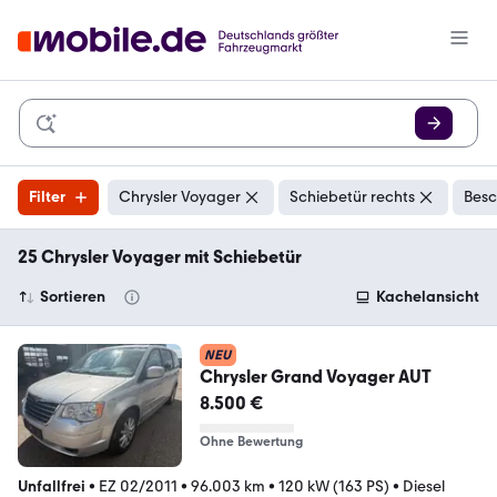
Filter
Chrysler Voyager
Schiebetür rechts
Besc
25 Chrysler Voyager mit Schiebetür
Sortieren
Kachelansicht
NEU
Chrysler Grand Voyager AUT
8.500 €
Ohne Bewertung
Unfallfrei
•
EZ 02/2011
•
96.003 km
•
120 kW (163 PS)
•
Diesel