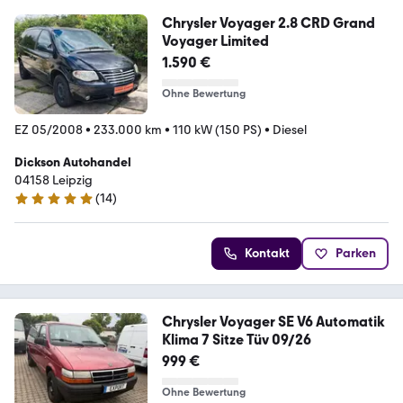
Chrysler Voyager 2.8 CRD Grand
Voyager Limited
1.590 €
Ohne Bewertung
EZ 05/2008
•
233.000 km
•
110 kW (150 PS)
•
Diesel
Dickson Autohandel
04158 Leipzig
(
14
)
4.8 Sterne
Kontakt
Parken
Chrysler Voyager SE V6 Automatik
Klima 7 Sitze Tüv 09/26
999 €
Ohne Bewertung