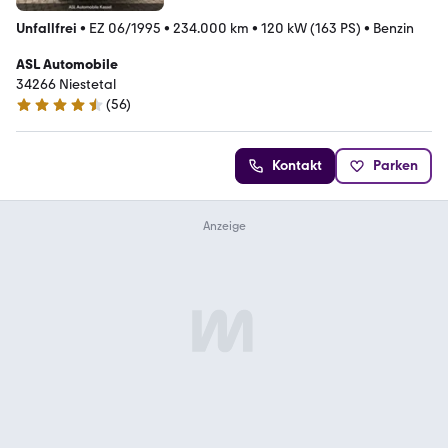
Unfallfrei
•
EZ 06/1995
•
234.000 km
•
120 kW (163 PS)
•
Benzin
ASL Automobile
34266 Niestetal
(
56
)
4.6 Sterne
Kontakt
Parken