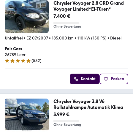
Chrysler Voyager 2.8 CRD Grand
Voyager Limited*El-Türen*
7.400 €
Ohne Bewertung
Unfallfrei
•
EZ 07/2007
•
185.000 km
•
110 kW (150 PS)
•
Diesel
Fair Cars
26789 Leer
(
532
)
4.9 Sterne
Kontakt
Parken
Chrysler Voyager 3.8 V6
Rollstuhlrampe Automatik Klima
3.999 €
Ohne Bewertung