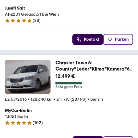
Jusufi Sait
AT-2201 Gerasdorf bei Wien
(
28
)
5 Sterne
Kontakt
Parken
Chrysler Town &
Country*Leder*Klima*Kamera*6-
Sitzer*LPG*
12.499 €
Sehr guter Preis
EZ 07/2016
•
128.640 km
•
211 kW (287 PS)
•
Benzin
MyCar-Berlin
13051 Berlin
(
102
)
4.9 Sterne