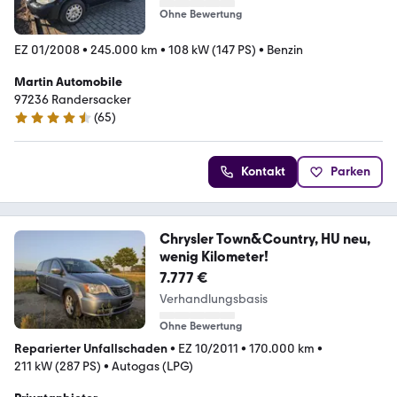
Ohne Bewertung
EZ 01/2008
•
245.000 km
•
108 kW (147 PS)
•
Benzin
Martin Automobile
97236 Randersacker
(
65
)
4.4 Sterne
Kontakt
Parken
Chrysler Town&Country, HU neu,
wenig Kilometer!
7.777 €
Verhandlungsbasis
Ohne Bewertung
Reparierter Unfallschaden
•
EZ 10/2011
•
170.000 km
•
211 kW (287 PS)
•
Autogas (LPG)