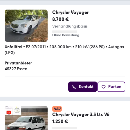
Chrysler Voyager
8.700 €
Verhandlungsbasis
Ohne Bewertung
Unfallfrei
•
EZ 07/2011
•
208.000 km
•
210 kW (286 PS)
•
Autogas
(LPG)
Privatanbieter
45327 Essen
Kontakt
Parken
NEU
Chrysler Voyager 3.3 Ltr. V6
1.250 €