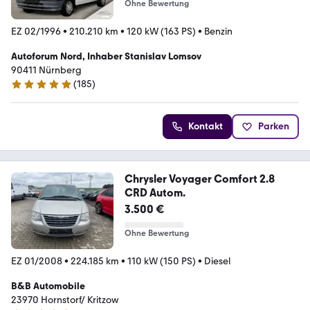
Ohne Bewertung
EZ 02/1996
•
210.210 km
•
120 kW (163 PS)
•
Benzin
Autoforum Nord, Inhaber Stanislav Lomsov
90411 Nürnberg
(
185
)
5 Sterne
Kontakt
Parken
Chrysler Voyager Comfort 2.8
CRD Autom.
3.500 €
Ohne Bewertung
EZ 01/2008
•
224.185 km
•
110 kW (150 PS)
•
Diesel
B&B Automobile
23970 Hornstorf/ Kritzow