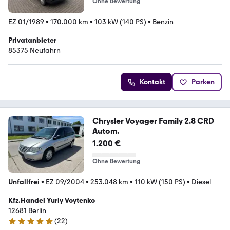
Ohne Bewertung
EZ 01/1989
•
170.000 km
•
103 kW (140 PS)
•
Benzin
Privatanbieter
85375 Neufahrn
Kontakt
Parken
Chrysler Voyager Family 2.8 CRD
Autom.
1.200 €
Ohne Bewertung
Unfallfrei
•
EZ 09/2004
•
253.048 km
•
110 kW (150 PS)
•
Diesel
Kfz.Handel Yuriy Voytenko
12681 Berlin
(
22
)
5 Sterne