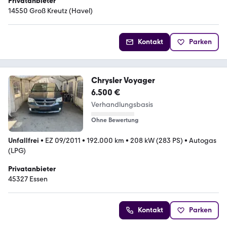
Privatanbieter
14550 Groß Kreutz (Havel)
Kontakt
Parken
Chrysler Voyager
6.500 €
Verhandlungsbasis
Ohne Bewertung
Unfallfrei
•
EZ 09/2011
•
192.000 km
•
208 kW (283 PS)
•
Autogas
(LPG)
Privatanbieter
45327 Essen
Kontakt
Parken