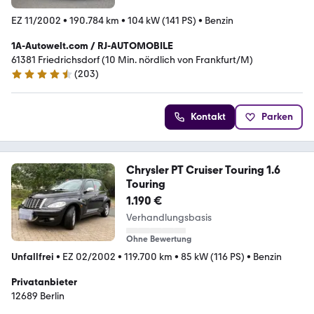
EZ 11/2002
•
190.784 km
•
104 kW (141 PS)
•
Benzin
1A-Autowelt.com / RJ-AUTOMOBILE
61381 Friedrichsdorf (10 Min. nördlich von Frankfurt/M)
(
203
)
4.3 Sterne
Kontakt
Parken
Chrysler PT Cruiser Touring 1.6
Touring
1.190 €
Verhandlungsbasis
Ohne Bewertung
Unfallfrei
•
EZ 02/2002
•
119.700 km
•
85 kW (116 PS)
•
Benzin
Privatanbieter
12689 Berlin