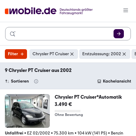
Filter
Chrysler PT Cruiser
Erstzulassung: 2002
9 Chrysler PT Cruiser aus 2002
Sortieren
Kachelansicht
Chrysler PT Cruiser*Automatik
3.490 €
Ohne Bewertung
Unfallfrei
•
EZ 02/2002
•
75.300 km
•
104 kW (141 PS)
•
Benzin