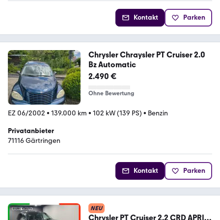
Kontakt
Parken
Chrysler Chraysler PT Cruiser 2.0
Bz Automatic
2.490 €
Ohne Bewertung
EZ 06/2002
•
139.000 km
•
102 kW (139 PS)
•
Benzin
Privatanbieter
71116 Gärtringen
Kontakt
Parken
NEU
Chrysler PT Cruiser 2.2 CRD APRI E