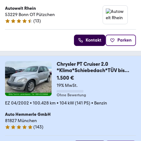
Autowelt Rhein
53229 Bonn OT Pützchen
(
13
)
4.7 Sterne
Kontakt
Parken
Chrysler PT Cruiser 2.0
*Klima*Schiebedach*TÜV bis
02/27
1.500 €
19% MwSt.
Ohne Bewertung
EZ 04/2002
•
100.428 km
•
104 kW (141 PS)
•
Benzin
Auto Hemmerle GmbH
81827 München
(
143
)
5 Sterne