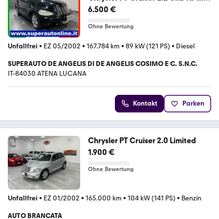
VEDI CHE BELL
6.500 €
Ohne Bewertung
Unfallfrei
•
EZ 05/2002
•
167.784 km
•
89 kW (121 PS)
•
Diesel
SUPERAUTO DE ANGELIS DI DE ANGELIS COSIMO E C. S.N.C.
IT-84030 ATENA LUCANA
Kontakt
Parken
Chrysler PT Cruiser 2.0 Limited
1.900 €
Ohne Bewertung
Unfallfrei
•
EZ 01/2002
•
165.000 km
•
104 kW (141 PS)
•
Benzin
AUTO BRANCATA