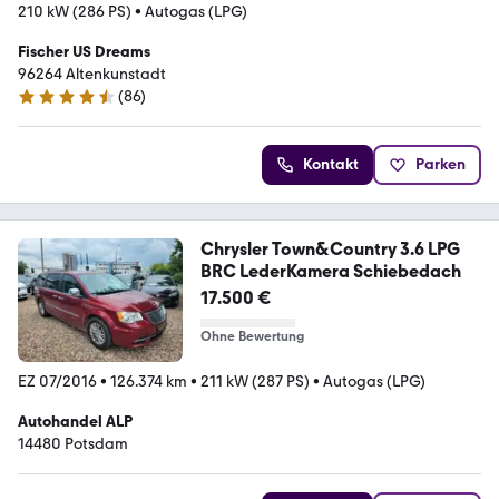
210 kW (286 PS)
•
Autogas (LPG)
Fischer US Dreams
96264 Altenkunstadt
(
86
)
4.3 Sterne
Kontakt
Parken
Chrysler Town&Country 3.6 LPG
BRC LederKamera Schiebedach
17.500 €
Ohne Bewertung
EZ 07/2016
•
126.374 km
•
211 kW (287 PS)
•
Autogas (LPG)
Autohandel ALP
14480 Potsdam