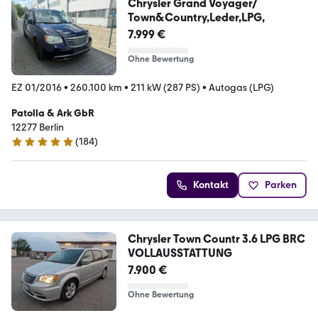
Chrysler Grand Voyager/
Town&Country,Leder,LPG,
7.999 €
Ohne Bewertung
EZ 01/2016
•
260.100 km
•
211 kW (287 PS)
•
Autogas (LPG)
Patolla & Ark GbR
12277 Berlin
(
184
)
4.9 Sterne
Kontakt
Parken
Chrysler Town Countr 3.6 LPG BRC
VOLLAUSSTATTUNG
7.900 €
Ohne Bewertung