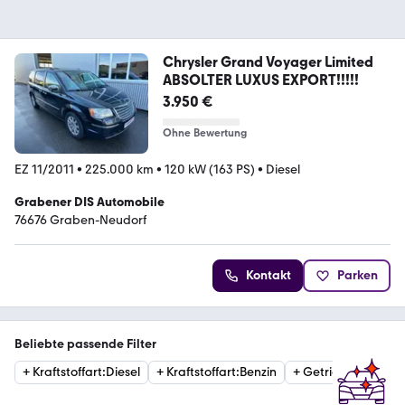
Chrysler Grand Voyager Limited
ABSOLTER LUXUS EXPORT!!!!!
3.950 €
Ohne Bewertung
EZ 11/2011
•
225.000 km
•
120 kW (163 PS)
•
Diesel
Grabener DIS Automobile
76676 Graben-Neudorf
Kontakt
Parken
Beliebte passende Filter
+
Kraftstoffart
:
Diesel
+
Kraftstoffart
:
Benzin
+
Getriebe
:
Automat