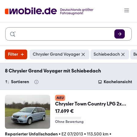
Filter
Chrysler Grand Voyager
Schiebedach
B
8 Chrysler Grand Voyager mit Schiebedach
Sortieren
Kachelansicht
NEU
Chrysler Town Country LPG 2x
DVD Vollleder Limited Xenon
17.699 €
Ohne Bewertung
Reparierter Unfallschaden
•
EZ 07/2013
•
113.500 km
•