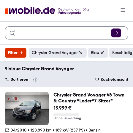
Filter
Chrysler Grand Voyager
Blau
Beschädigt
9 blaue Chrysler Grand Voyager
Sortieren
Kachelansicht
Chrysler Grand Voyager V6 Town
& Country *Leder*7-Sitzer*
13.999 €
Ohne Bewertung
EZ 04/2010
•
128.890 km
•
189 kW (257 PS)
•
Benzin