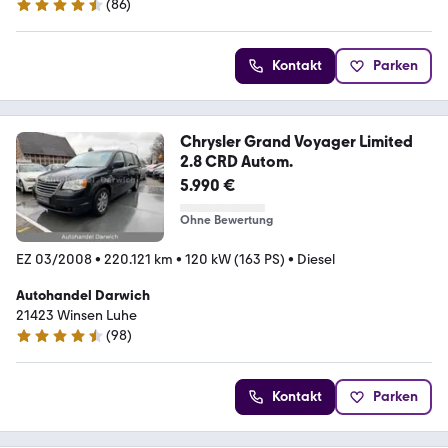
(
86
)
4.3 Sterne
Kontakt
Parken
Chrysler Grand Voyager Limited
2.8 CRD Autom.
5.990 €
Ohne Bewertung
EZ 03/2008
•
220.121 km
•
120 kW (163 PS)
•
Diesel
Autohandel Darwich
21423 Winsen Luhe
(
98
)
4.7 Sterne
Kontakt
Parken