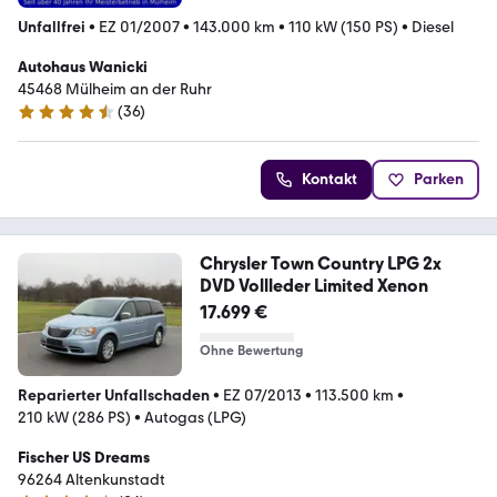
Unfallfrei
•
EZ 01/2007
•
143.000 km
•
110 kW (150 PS)
•
Diesel
Autohaus Wanicki
45468 Mülheim an der Ruhr
(
36
)
4.7 Sterne
Kontakt
Parken
Chrysler Town Country LPG 2x
DVD Vollleder Limited Xenon
17.699 €
Ohne Bewertung
Reparierter Unfallschaden
•
EZ 07/2013
•
113.500 km
•
210 kW (286 PS)
•
Autogas (LPG)
Fischer US Dreams
96264 Altenkunstadt