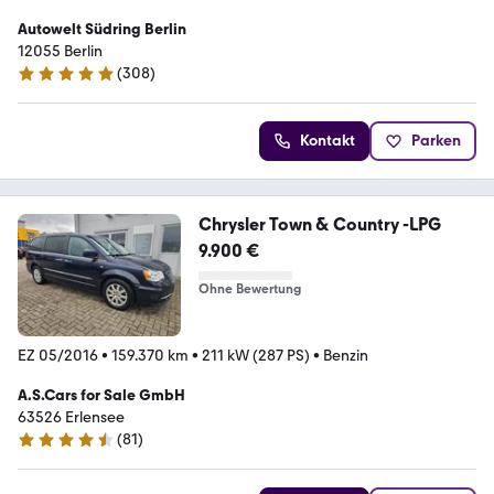
Autowelt Südring Berlin
12055 Berlin
(
308
)
4.9 Sterne
Kontakt
Parken
Chrysler Town & Country -LPG
9.900 €
Ohne Bewertung
EZ 05/2016
•
159.370 km
•
211 kW (287 PS)
•
Benzin
A.S.Cars for Sale GmbH
63526 Erlensee
(
81
)
4.5 Sterne