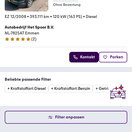
Ohne Bewertung
EZ 12/2008
•
393.111 km
•
120 kW (163 PS)
•
Diesel
Autobedrijf Het Spoor B.V.
NL-7825AT Emmen
(
2
)
5 Sterne
Kontakt
Parken
Beliebte passende Filter
+
Kraftstoffart
:
Diesel
+
Kraftstoffart
:
Benzin
+
Getriebe
:
Automat
Filter anpassen