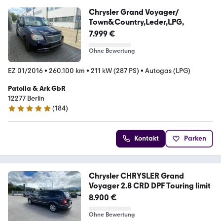
Chrysler Grand Voyager/
Town&Country,Leder,LPG,
7.999 €
Ohne Bewertung
EZ 01/2016
•
260.100 km
•
211 kW (287 PS)
•
Autogas (LPG)
Patolla & Ark GbR
12277 Berlin
(
184
)
4.9 Sterne
Kontakt
Parken
Chrysler CHRYSLER Grand
Voyager 2.8 CRD DPF Touring limit
8.900 €
Ohne Bewertung