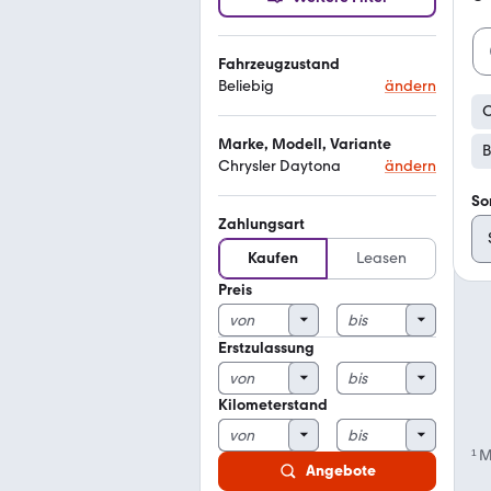
Fahrzeugzustand
Beliebig
ändern
C
Marke, Modell, Variante
B
Chrysler Daytona
ändern
So
Zahlungsart
Kaufen
Leasen
Preis
Erstzulassung
Kilometerstand
¹
M
Angebote