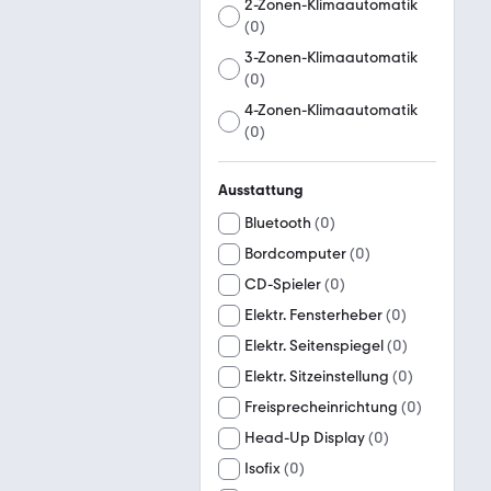
2-Zonen-Klimaautomatik
(
0
)
3-Zonen-Klimaautomatik
(
0
)
4-Zonen-Klimaautomatik
(
0
)
Ausstattung
Bluetooth
(
0
)
Bordcomputer
(
0
)
CD-Spieler
(
0
)
Elektr. Fensterheber
(
0
)
Elektr. Seitenspiegel
(
0
)
Elektr. Sitzeinstellung
(
0
)
Freisprecheinrichtung
(
0
)
Head-Up Display
(
0
)
Isofix
(
0
)