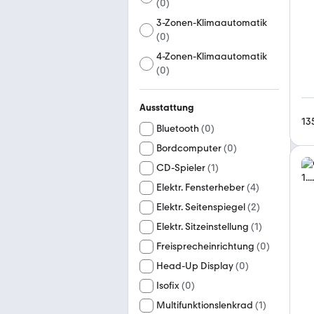
(
0
)
3-Zonen-Klimaautomatik
(
0
)
4-Zonen-Klimaautomatik
(
0
)
Ausstattung
13
Bluetooth
(
0
)
Bordcomputer
(
0
)
CD-Spieler
(
1
)
Elektr. Fensterheber
(
4
)
Elektr. Seitenspiegel
(
2
)
Elektr. Sitzeinstellung
(
1
)
Freisprecheinrichtung
(
0
)
Head-Up Display
(
0
)
Isofix
(
0
)
Multifunktionslenkrad
(
1
)