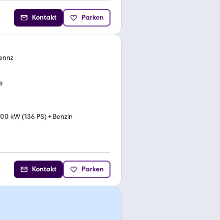
Kontakt
Parken
Kennz
g
100 kW (136 PS)
•
Benzin
Kontakt
Parken