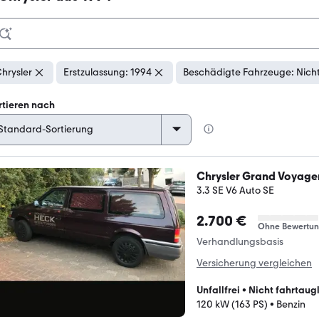
hrysler
Erstzulassung: 1994
Beschädigte Fahrzeuge: Nich
rtieren nach
Chrysler Grand Voyage
3.3 SE V6 Auto SE
2.700 €
Ohne Bewertu
Verhandlungsbasis
Versicherung vergleichen
Unfallfrei
•
Nicht fahrtaug
120 kW (163 PS)
•
Benzin