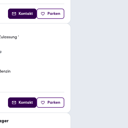
Kontakt
Parken
Zulassung '
g
Benzin
Kontakt
Parken
ager