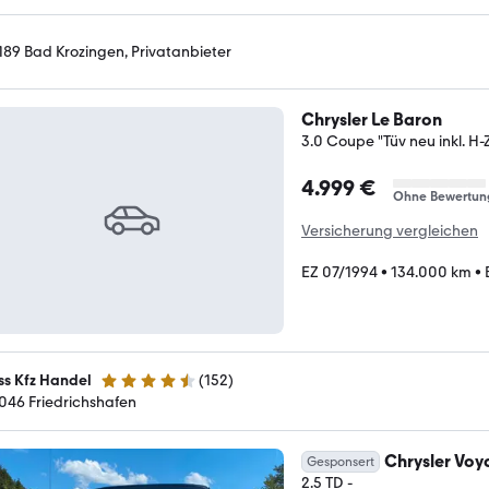
189 Bad Krozingen, Privatanbieter
Chrysler Le Baron
3.0 Coupe "Tüv neu inkl. H-
4.999 €
Ohne Bewertun
Versicherung vergleichen
EZ 07/1994
•
134.000 km
•
ss Kfz Handel
(
152
)
4.6 Sterne
046 Friedrichshafen
Chrysler Voy
Gesponsert
2.5 TD -