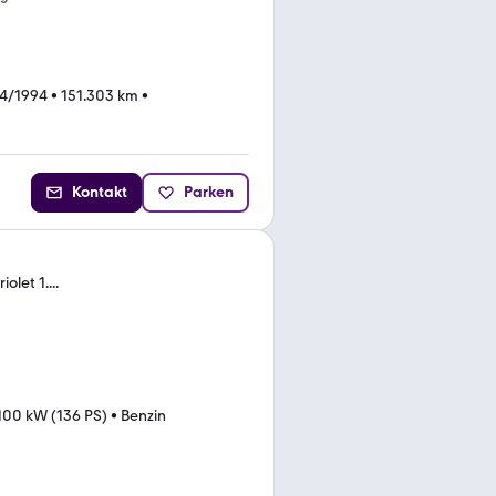
4/1994
•
151.303 km
•
Kontakt
Parken
let 1....
100 kW (136 PS)
•
Benzin