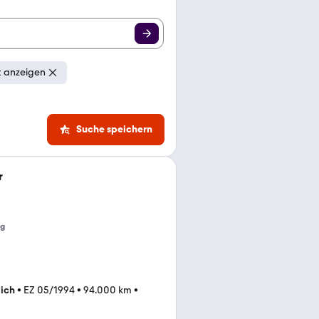
t anzeigen
Suche speichern
r
ng
lich
•
EZ 05/1994
•
94.000 km
•