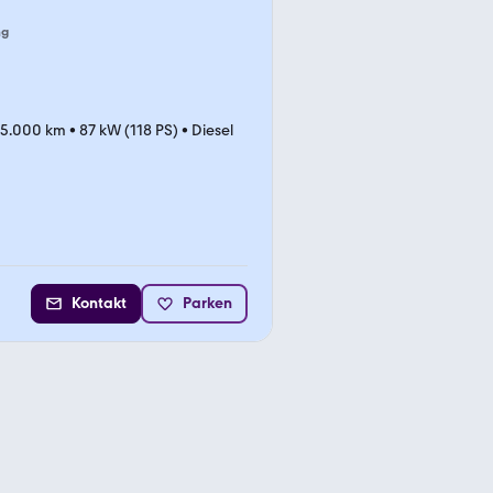
ng
5.000 km
•
87 kW (118 PS)
•
Diesel
Kontakt
Parken