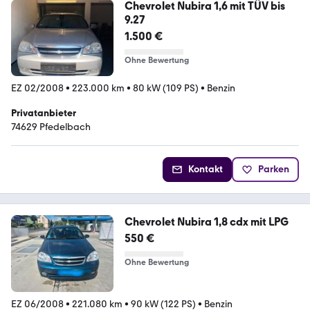
Chevrolet Nubira 1,6 mit TÜV bis
9.27
1.500 €
Ohne Bewertung
EZ 02/2008
•
223.000 km
•
80 kW (109 PS)
•
Benzin
Privatanbieter
74629 Pfedelbach
Kontakt
Parken
Chevrolet Nubira 1,8 cdx mit LPG
550 €
Ohne Bewertung
EZ 06/2008
•
221.080 km
•
90 kW (122 PS)
•
Benzin