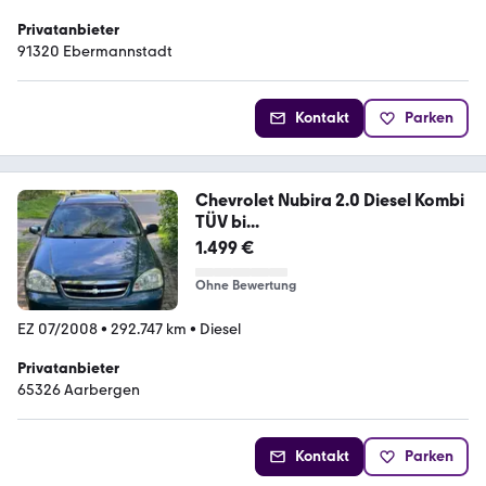
Privatanbieter
91320 Ebermannstadt
Kontakt
Parken
Chevrolet Nubira 2.0 Diesel Kombi
TÜV bi...
1.499 €
Ohne Bewertung
EZ 07/2008
•
292.747 km
•
Diesel
Privatanbieter
65326 Aarbergen
Kontakt
Parken