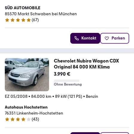
SÜD AUTOMOBILE
85570 Markt Schwaben bei München
(
67
)
5 Sterne
Kontakt
Parken
Chevrolet Nubira Wagon CDX
Original 84 000 KM Klima
3.990 €
Ohne Bewertung
EZ 05/2008
•
84.000 km
•
89 kW (121 PS)
•
Benzin
Autohaus Hochstetten
76351 Linkenheim-Hochstetten
(
43
)
4 Sterne