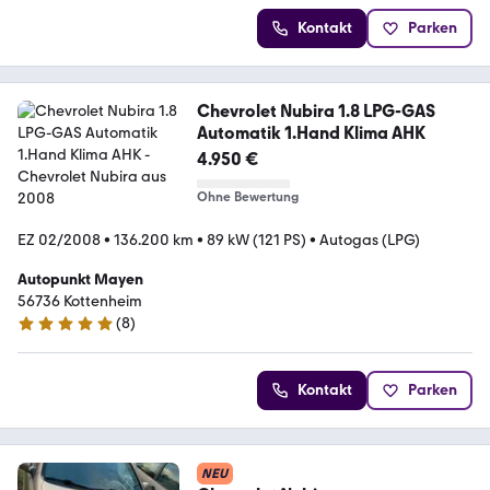
Kontakt
Parken
Chevrolet Nubira 1.8 LPG-GAS
Automatik 1.Hand Klima AHK
4.950 €
Ohne Bewertung
EZ 02/2008
•
136.200 km
•
89 kW (121 PS)
•
Autogas (LPG)
Autopunkt Mayen
56736 Kottenheim
(
8
)
5 Sterne
Kontakt
Parken
NEU