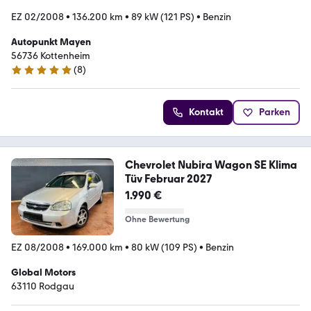
EZ 02/2008
•
136.200 km
•
89 kW (121 PS)
•
Benzin
Autopunkt Mayen
56736 Kottenheim
(
8
)
5 Sterne
Kontakt
Parken
Chevrolet Nubira Wagon SE Klima
Tüv Februar 2027
1.990 €
Ohne Bewertung
EZ 08/2008
•
169.000 km
•
80 kW (109 PS)
•
Benzin
Global Motors
63110 Rodgau