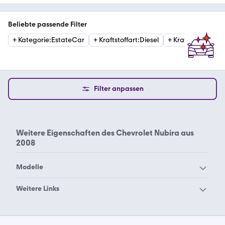
Beliebte passende Filter
+
Kategorie
:
EstateCar
+
Kraftstoffart
:
Diesel
+
Kraftstoffart
:
Ben
Filter anpassen
Weitere Eigenschaften des
Chevrolet Nubira aus
2008
Modelle
Chevrolet 2500
Chevrolet Alero
Weitere Links
Chevrolet Astro
Chevrolet Avalanche
Chevrolet Nubira 2005
Chevrolet Nubira 2006
Chevrolet Aveo
Chevrolet Beretta
Chevrolet Nubira 2007
Chevrolet Nubira 2009