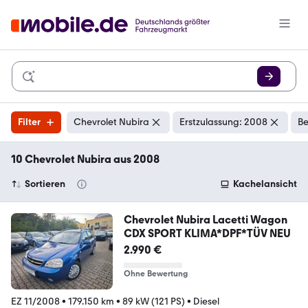
Filter
Chevrolet Nubira
Erstzulassung: 2008
Be
10 Chevrolet Nubira aus 2008
Sortieren
Kachelansicht
Chevrolet Nubira Lacetti Wagon
CDX SPORT KLIMA*DPF*TÜV NEU
2.990 €
Ohne Bewertung
EZ 11/2008
•
179.150 km
•
89 kW (121 PS)
•
Diesel