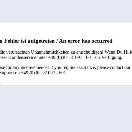
n Fehler ist aufgetreten / An error has occurred
 die verursachten Unannehmlichkeiten zu entschuldigen! Wenn Du Hilfe
unser Kundenservice unter +49 (0)30 - 81097 - 601 zur Verfügung.
se for any inconvenience! If you require assistance, please contact our
upport on +49 (0)30 - 81097 - 601.
e