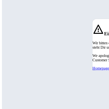
Ei
Wir bitten
steht Dir 
We apologi
Customer S
Homepag