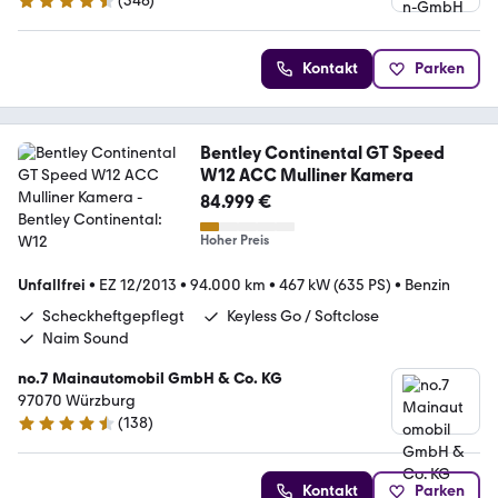
(
346
)
4.6 Sterne
Kontakt
Parken
Bentley Continental GT Speed
W12 ACC Mulliner Kamera
84.999 €
Hoher Preis
Unfallfrei
•
EZ 12/2013
•
94.000 km
•
467 kW (635 PS)
•
Benzin
Scheckheftgepflegt
Keyless Go / Softclose
Naim Sound
no.7 Mainautomobil GmbH & Co. KG
97070 Würzburg
(
138
)
4.6 Sterne
Kontakt
Parken