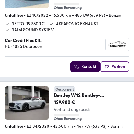
Ohne Bewertung
Unfallfrei
•
EZ 10/2022
•
16.500 km
•
485 kW (659 PS)
•
Benzin
NETTO: 199.500€
AKRAPOVIC EXHAUST
NAIM SOUND SYSTEM
Car Credit Plus Kft.
HU-4025 Debrecen
Kontakt
Parken
Gesponsert
Bentley W12 Bentley-
Werksgarantie 05/2027
159.900 €
Verhandlungsbasis
Ohne Bewertung
Unfallfrei
•
EZ 04/2020
•
42.500 km
•
467 kW (635 PS)
•
Benzin