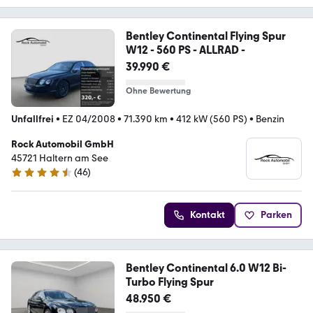
Bentley Continental Flying Spur
W12 - 560 PS - ALLRAD -
39.990 €
Ohne Bewertung
Unfallfrei
•
EZ 04/2008
•
71.390 km
•
412 kW (560 PS)
•
Benzin
Rock Automobil GmbH
45721 Haltern am See
(
46
)
4.7 Sterne
Kontakt
Parken
Bentley Continental 6.0 W12 Bi-
Turbo Flying Spur
48.950 €