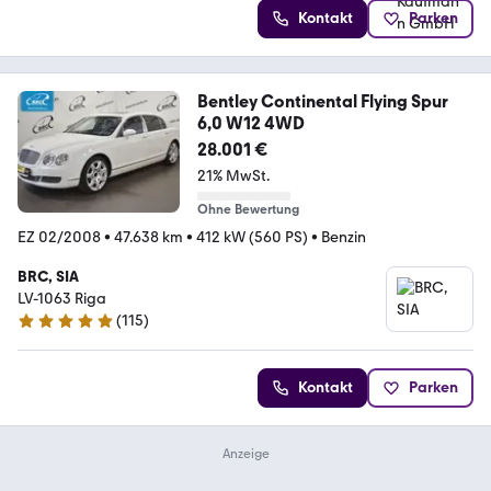
Kontakt
Parken
Bentley Continental Flying Spur
6,0 W12 4WD
28.001 €
21% MwSt.
Ohne Bewertung
EZ 02/2008
•
47.638 km
•
412 kW (560 PS)
•
Benzin
BRC, SIA
LV-1063 Riga
(
115
)
5 Sterne
Kontakt
Parken