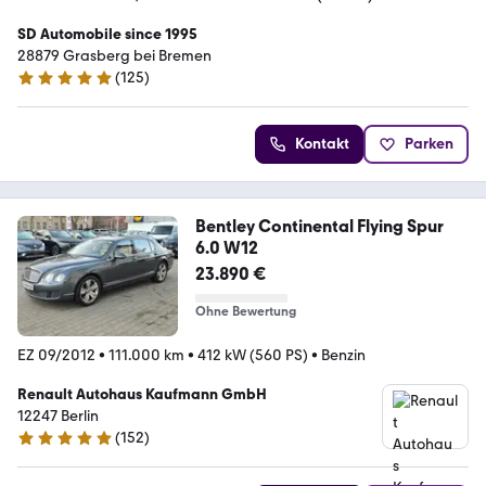
SD Automobile since 1995
28879 Grasberg bei Bremen
(
125
)
4.9 Sterne
Kontakt
Parken
Bentley Continental Flying Spur
6.0 W12
23.890 €
Ohne Bewertung
EZ 09/2012
•
111.000 km
•
412 kW (560 PS)
•
Benzin
Renault Autohaus Kaufmann GmbH
12247 Berlin
(
152
)
4.8 Sterne