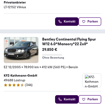
Privatanbieter
LT-12152 Vilnius
Kontakt
Parken
Bentley Continental Flying Spur
W12 6.0*Mansory*22 Zoll*
29.850 €
Ohne Bewertung
EZ 12/2005
•
78.900 km
•
412 kW (560 PS)
•
Benzin
KFZ-Kathmann-GmbH
49688 Lastrup
(
346
)
4.6 Sterne
Kontakt
Parken