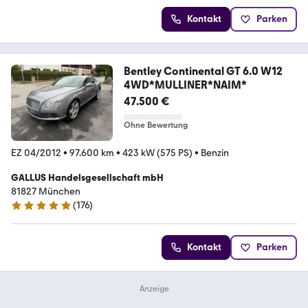
Kontakt
Parken
Bentley Continental GT 6.0 W12
4WD*MULLINER*NAIM*
47.500 €
Ohne Bewertung
EZ 04/2012
•
97.600 km
•
423 kW (575 PS)
•
Benzin
GALLUS Handelsgesellschaft mbH
81827 München
(
176
)
4.9 Sterne
Kontakt
Parken