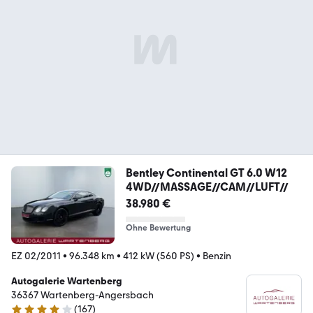
Bentley Continental GT 6.0 W12
4WD//MASSAGE//CAM//LUFT//
38.980 €
Ohne Bewertung
EZ 02/2011
•
96.348 km
•
412 kW (560 PS)
•
Benzin
Autogalerie Wartenberg
36367 Wartenberg-Angersbach
(
167
)