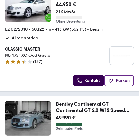
44.950 €
21% MwSt.
Ohne Bewertung
EZ 02/2010
•
50.122 km
•
413 kW (562 PS)
•
Benzin
Allradantrieb
CLASSIC MASTER
NL-4751 XC Oud Gastel
(
127
)
3.5 Sterne
Kontakt
Parken
Bentley Continental GT
Continental GT 6.0 W12 Speed
4WD/
49.990 €
Sehr guter Preis