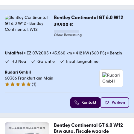
Bentley Continantal GT 6.0 W12
39.900 €
Ohne Bewertung
Unfallfrei
•
EZ 07/2005
•
43.560 km
•
412 kW (560 PS)
•
Benzin
HU Neu
Garantie
Inzahlungnahme
Rudari GmbH
60386 Frankfurt am Main
(
1
)
5 Sterne
Kontakt
Parken
Bentley Continental GT 6.0 W12
Btw auto, Fiscale waarde