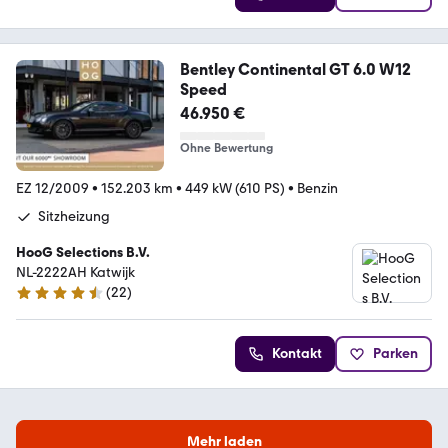
Bentley Continental GT 6.0 W12
Speed
46.950 €
Ohne Bewertung
EZ 12/2009
•
152.203 km
•
449 kW (610 PS)
•
Benzin
Sitzheizung
HooG Selections B.V.
NL-2222AH Katwijk
(
22
)
4.3 Sterne
Kontakt
Parken
Mehr laden