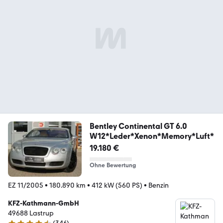
Bentley Continental GT 6.0
W12*Leder*Xenon*Memory*Luft*
19.180 €
Ohne Bewertung
EZ 11/2005
•
180.890 km
•
412 kW (560 PS)
•
Benzin
KFZ-Kathmann-GmbH
49688 Lastrup