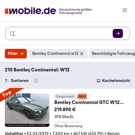
Filter
Bentley Continental w12
Beschädigte Fahrzeug
210 Bentley Continental: W12
Sortieren
Kachelansicht
Top
Gesponsert
NEU
Bentley Continental GTC W12
FIRST EDITION # MULLINER
219.890 €
19% MwSt.
Ohne Bewertung
Unfallfrei
•
EZ 05/2019
•
7.300 km
•
467 kW (635 PS)
•
Benzin