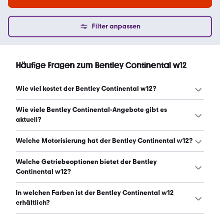
Filter anpassen
Häufige Fragen zum Bentley Continental w12
Wie viel kostet der Bentley Continental w12?
Ein guter Preis für einen Bentley Continental w12 liegt
Wie viele Bentley Continental-Angebote gibt es
zwischen 53.217 € und 174.887 €. (Stand: 7.8.2026)
aktuell?
Es gibt insgesamt 210 Bentley Continental bei mobile.de,
Welche Motorisierung hat der Bentley Continental w12?
davon 209 Gebraucht- und 1 Neuwagen. (Stand:
7.8.2026)
Der Bentley Continental w12 hat Leistungen zwischen 559
Welche Getriebeoptionen bietet der Bentley
und 659 PS. (Stand: 7.8.2026)
Continental w12?
Der Bentley Continental w12 ist mit automatischem und
In welchen Farben ist der Bentley Continental w12
halbautomatischem Getriebe erhältlich. (Stand: 7.8.2026)
erhältlich?