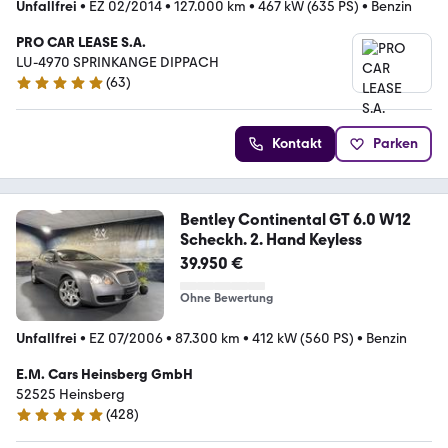
Unfallfrei
•
EZ 02/2014
•
127.000 km
•
467 kW (635 PS)
•
Benzin
PRO CAR LEASE S.A.
LU-4970 SPRINKANGE DIPPACH
(
63
)
4.9 Sterne
Kontakt
Parken
Bentley Continental GT 6.0 W12
Scheckh. 2. Hand Keyless
39.950 €
Ohne Bewertung
Unfallfrei
•
EZ 07/2006
•
87.300 km
•
412 kW (560 PS)
•
Benzin
E.M. Cars Heinsberg GmbH
52525 Heinsberg
(
428
)
5 Sterne