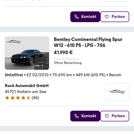
4.2 Sterne
Kontakt
Parken
Bentley Continental Flying Spur
W12 - 610 PS - LPG - 706
41.990 €
Ohne Bewertung
Unfallfrei
•
EZ 02/2010
•
70.690 km
•
449 kW (610 PS)
•
Benzin
Rock Automobil GmbH
45721 Haltern am See
(
46
)
4.7 Sterne
Kontakt
Parken