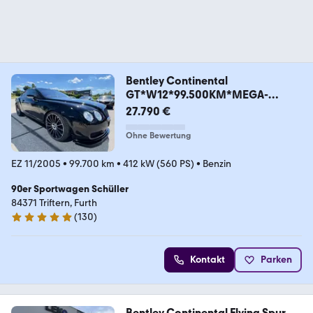
Bentley Continental
GT*W12*99.500KM*MEGA-
INNEN*
27.790 €
Ohne Bewertung
EZ 11/2005
•
99.700 km
•
412 kW (560 PS)
•
Benzin
90er Sportwagen Schüller
84371 Triftern, Furth
(
130
)
5 Sterne
Kontakt
Parken
Bentley Continental Flying Spur