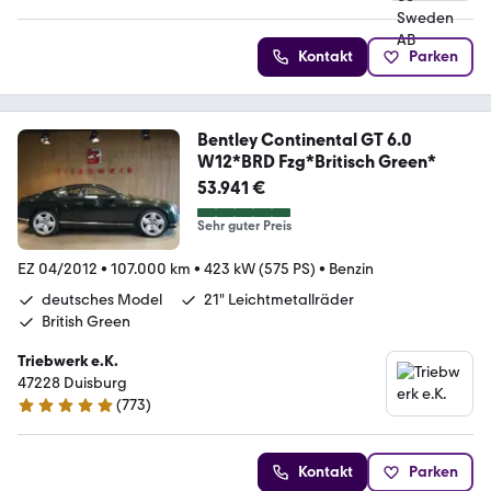
Kontakt
Parken
Bentley Continental GT 6.0
W12*BRD Fzg*Britisch Green*
53.941 €
Sehr guter Preis
EZ 04/2012
•
107.000 km
•
423 kW (575 PS)
•
Benzin
deutsches Model
21" Leichtmetallräder
British Green
Triebwerk e.K.
47228 Duisburg
(
773
)
4.9 Sterne
Kontakt
Parken