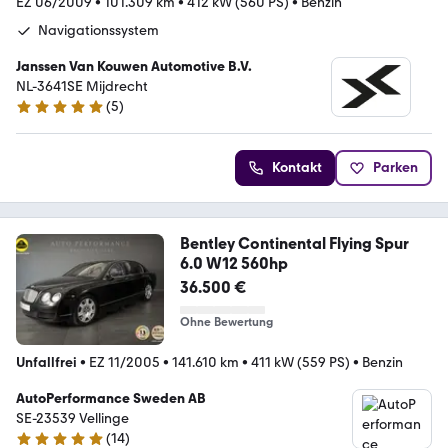
EZ 06/2009
•
101.309 km
•
412 kW (560 PS)
•
Benzin
Navigationssystem
Janssen Van Kouwen Automotive B.V.
NL-3641SE Mijdrecht
(
5
)
5 Sterne
Kontakt
Parken
Bentley Continental Flying Spur
6.0 W12 560hp
36.500 €
Ohne Bewertung
Unfallfrei
•
EZ 11/2005
•
141.610 km
•
411 kW (559 PS)
•
Benzin
AutoPerformance Sweden AB
SE-23539 Vellinge
(
14
)
4.8 Sterne