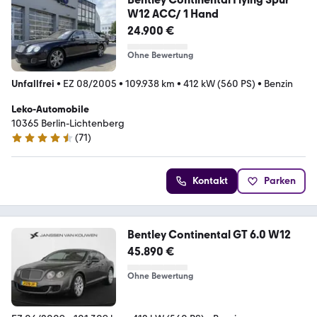
W12 ACC/ 1 Hand
24.900 €
Ohne Bewertung
Unfallfrei
•
EZ 08/2005
•
109.938 km
•
412 kW (560 PS)
•
Benzin
Leko-Automobile
10365 Berlin-Lichtenberg
(
71
)
4.6 Sterne
Kontakt
Parken
Bentley Continental GT 6.0 W12
45.890 €
Ohne Bewertung