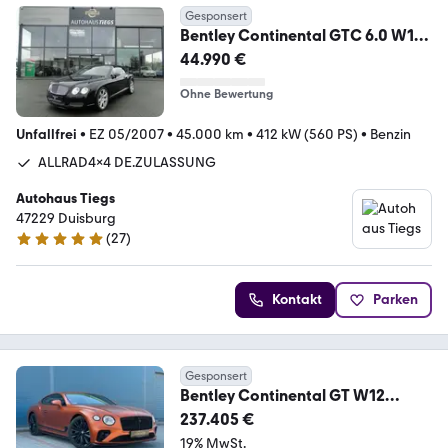
Gesponsert
Bentley Continental GTC 6.0 W12
BITURBO CABRIO RHD
44.990 €
Ohne Bewertung
Unfallfrei
•
EZ 05/2007
•
45.000 km
•
412 kW (560 PS)
•
Benzin
ALLRAD4x4 DE.ZULASSUNG
Autohaus Tiegs
47229 Duisburg
(
27
)
5 Sterne
Kontakt
Parken
Gesponsert
Bentley Continental GT W12
Speed / Carbon Ceramic Brake
237.405 €
19% MwSt.