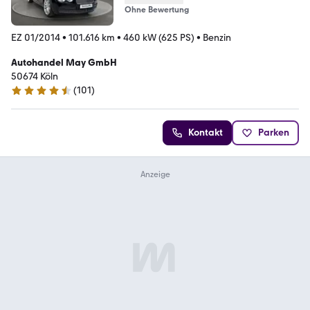
Ohne Bewertung
EZ 01/2014
•
101.616 km
•
460 kW (625 PS)
•
Benzin
Autohandel May GmbH
50674 Köln
(
101
)
4.7 Sterne
Kontakt
Parken