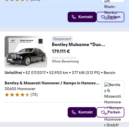
4.5 Sterne
Kontakt
Parken
Gesponsert
Bentley Mulsanne *Duo
Tone*Glasdach*Diamond
179.111 €
Quilting*
Ohne Bewertung
Unfallfrei
•
EZ 07/2017
•
52.900 km
•
377 kW (513 PS)
•
Benzin
Bentley & Maserati Hannover / Kamps in Hannover
GmbH & Co. KG
30655 Hannover
(
73
)
4.6 Sterne
Kontakt
Parken