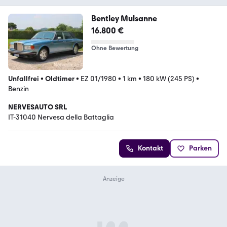
Bentley Mulsanne
16.800 €
Ohne Bewertung
Unfallfrei
•
Oldtimer
•
EZ 01/1980
•
1 km
•
180 kW (245 PS)
•
Benzin
NERVESAUTO SRL
IT-31040 Nervesa della Battaglia
Kontakt
Parken