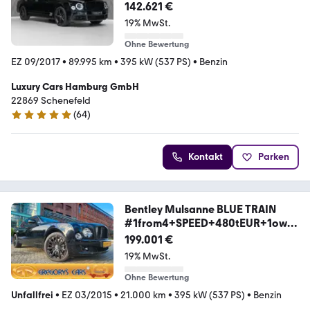
142.621 €
19% MwSt.
Ohne Bewertung
EZ 09/2017
•
89.995 km
•
395 kW (537 PS)
•
Benzin
Luxury Cars Hamburg GmbH
22869 Schenefeld
(
64
)
4.9 Sterne
Kontakt
Parken
Bentley Mulsanne BLUE TRAIN
#1from4+SPEED+480tEUR+1own
er
199.001 €
19% MwSt.
Ohne Bewertung
Unfallfrei
•
EZ 03/2015
•
21.000 km
•
395 kW (537 PS)
•
Benzin