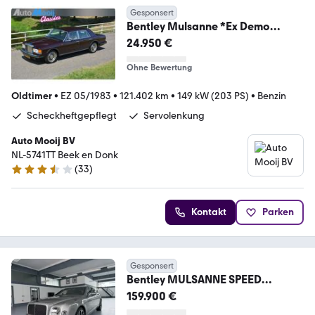
Gesponsert
Bentley Mulsanne *Ex Demo
AutoRai 1983* Nr 29/180 / Orig
24.950 €
Ohne Bewertung
Oldtimer
•
EZ 05/1983
•
121.402 km
•
149 kW (203 PS)
•
Benzin
Scheckheftgepflegt
Servolenkung
Auto Mooij BV
NL-5741TT Beek en Donk
(
33
)
3.7 Sterne
Kontakt
Parken
Gesponsert
Bentley MULSANNE SPEED
*MULLINER*MASSAGE*NAIM*KA
159.900 €
MERA*