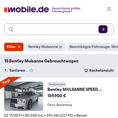
Filter
Bentley Mulsanne
Beschädigte Fahrzeuge: Nic
18 Bentley Mulsanne Gebrauchtwagen
Sortieren
Kachelansicht
Top
Gesponsert
Bentley MULSANNE SPEED
*MULLINER*MASSAGE*NAIM*KA
159.900 €
MERA*
Ohne Bewertung
EZ 11/2017
•
80.000 km
•
395 kW (537 PS)
•
Benzin