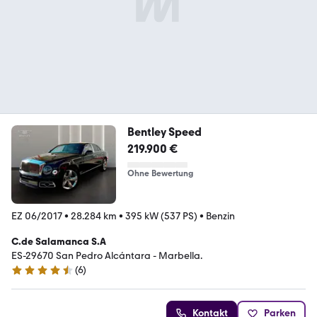
Bentley Speed
219.900 €
Ohne Bewertung
EZ 06/2017
•
28.284 km
•
395 kW (537 PS)
•
Benzin
C.de Salamanca S.A
ES-29670 San Pedro Alcántara - Marbella.
(
6
)
4.5 Sterne
Kontakt
Parken