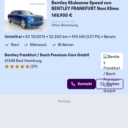
Bentley Mulsanne Speed von
BENTLEY FRANKFURT Navi Klima
148.900 €
Ohne Bewertung
Unfallfrei
•
EZ 10/2015
•
32.300 km
•
395 kW (537 PS)
•
Benzin
Navi
Klimaaut.
Bi-Xenon
Bentley Frankfurt / Bach Premium Cars GmbH
61348 Bad Homburg
(
29
)
5 Sterne
Kontakt
Parken