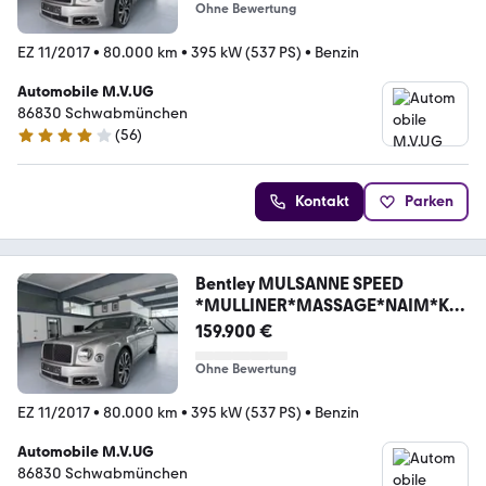
Ohne Bewertung
EZ 11/2017
•
80.000 km
•
395 kW (537 PS)
•
Benzin
Automobile M.V.UG
86830 Schwabmünchen
(
56
)
4.1 Sterne
Kontakt
Parken
Bentley MULSANNE SPEED
*MULLINER*MASSAGE*NAIM*KA
MERA*
159.900 €
Ohne Bewertung
EZ 11/2017
•
80.000 km
•
395 kW (537 PS)
•
Benzin
Automobile M.V.UG
86830 Schwabmünchen