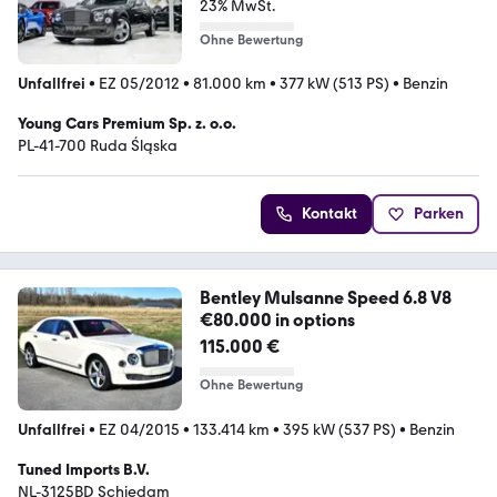
23% MwSt.
Ohne Bewertung
Unfallfrei
•
EZ 05/2012
•
81.000 km
•
377 kW (513 PS)
•
Benzin
Young Cars Premium Sp. z. o.o.
PL-41-700 Ruda Śląska
Kontakt
Parken
Bentley Mulsanne Speed 6.8 V8
€80.000 in options
115.000 €
Ohne Bewertung
Unfallfrei
•
EZ 04/2015
•
133.414 km
•
395 kW (537 PS)
•
Benzin
Tuned Imports B.V.
NL-3125BD Schiedam