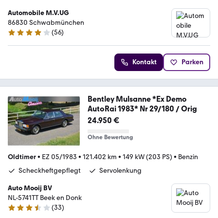
Automobile M.V.UG
86830 Schwabmünchen
(
56
)
4.1 Sterne
Kontakt
Parken
Bentley Mulsanne *Ex Demo
AutoRai 1983* Nr 29/180 / Orig
24.950 €
Ohne Bewertung
Oldtimer
•
EZ 05/1983
•
121.402 km
•
149 kW (203 PS)
•
Benzin
Scheckheftgepflegt
Servolenkung
Auto Mooij BV
NL-5741TT Beek en Donk
(
33
)
3.7 Sterne