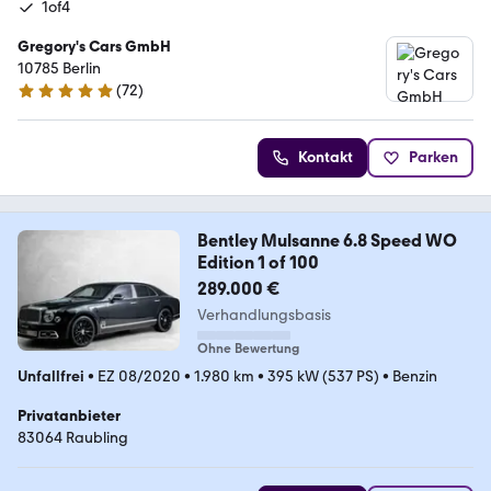
1of4
Gregory's Cars GmbH
10785 Berlin
(
72
)
5 Sterne
Kontakt
Parken
Bentley Mulsanne 6.8 Speed WO
Edition 1 of 100
289.000 €
Verhandlungsbasis
Ohne Bewertung
Unfallfrei
•
EZ 08/2020
•
1.980 km
•
395 kW (537 PS)
•
Benzin
Privatanbieter
83064 Raubling