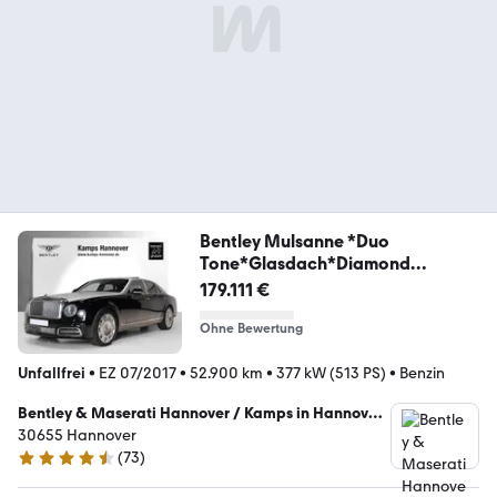
Bentley Mulsanne *Duo
Tone*Glasdach*Diamond
Quilting*
179.111 €
Ohne Bewertung
Unfallfrei
•
EZ 07/2017
•
52.900 km
•
377 kW (513 PS)
•
Benzin
Bentley & Maserati Hannover / Kamps in Hannover
GmbH & Co. KG
30655 Hannover
(
73
)
4.6 Sterne