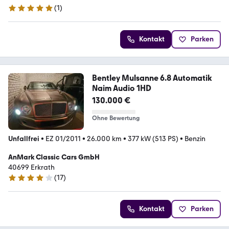
(
1
)
5 Sterne
Kontakt
Parken
Bentley Mulsanne 6.8 Automatik
Naim Audio 1HD
130.000 €
Ohne Bewertung
Unfallfrei
•
EZ 01/2011
•
26.000 km
•
377 kW (513 PS)
•
Benzin
AnMark Classic Cars GmbH
40699 Erkrath
(
17
)
4 Sterne
Kontakt
Parken