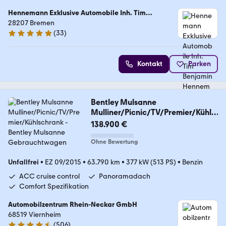
Hennemann Exklusive Automobile Inh. Tim
Benjamin Hennemann
28207 Bremen
(
33
)
5 Sterne
Kontakt
Parken
Bentley Mulsanne
Mulliner/Picnic/TV/Premier/Kühls
chrank
138.900 €
Ohne Bewertung
Unfallfrei
•
EZ 09/2015
•
63.790 km
•
377 kW (513 PS)
•
Benzin
ACC cruise control
Panoramadach
Comfort Spezifikation
Automobilzentrum Rhein-Neckar GmbH
68519 Viernheim
(
506
)