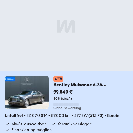
NEU
Bentley Mulsanne 6.75
V8*Massage*Kamera*Keramik*Si
99.840 €
tzklim
19% MwSt.
Ohne Bewertung
Unfallfrei
•
EZ 07/2014
•
87.000 km
•
377 kW (513 PS)
•
Benzin
MwSt. ausweisbar
Keramik versiegelt
Finanzierung möglich