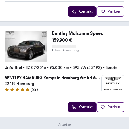
Kontakt
Parken
Bentley Mulsanne Speed
159.900 €
Ohne Bewertung
Unfallfrei
•
EZ 07/2016
•
95.000 km
•
395 kW (537 PS)
•
Benzin
BENTLEY HAMBURG Kamps in Hamburg GmbH &
Co. KG
22419 Hamburg
(
52
)
5 Sterne
Kontakt
Parken