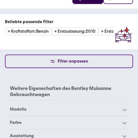
Beliebte passende Filter
+
Kraftstoffart
:
Benzin
+
Erstzulassung
:
2010
+
Erstzulassung
:
20
Filter anpassen
Weitere Eigenschaften des
Bentley Mulsanne
Gebrauchtwagen
Modelle
Bentley Arnage
Bentley Azure
Farbe
Bentley Bentayga
Bentley Brooklands
Bentley Mulsanne
Ausstattung
Bentley Mulsanne grau