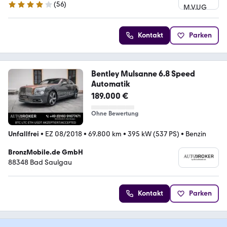
(
56
)
4.1 Sterne
Kontakt
Parken
Bentley Mulsanne 6.8 Speed
Automatik
189.000 €
Ohne Bewertung
Unfallfrei
•
EZ 08/2018
•
69.800 km
•
395 kW (537 PS)
•
Benzin
BronzMobile.de GmbH
88348 Bad Saulgau
Kontakt
Parken