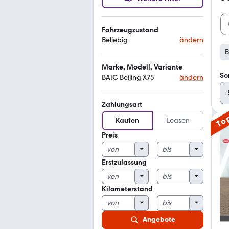
Fahrzeugzustand
Beliebig
ändern
B
Marke, Modell, Variante
So
BAIC Beijing X75
ändern
Zahlungsart
To
Kaufen
Leasen
Preis
Erstzulassung
Kilometerstand
Angebote