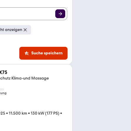
cht anzeigen
Suche speichern
 X75
schutz Klima-und Massage
tung
025
•
11.500 km
•
130 kW (177 PS)
•