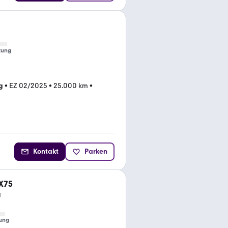
tung
g
•
EZ 02/2025
•
25.000 km
•
Kontakt
Parken
 X75
g
ung