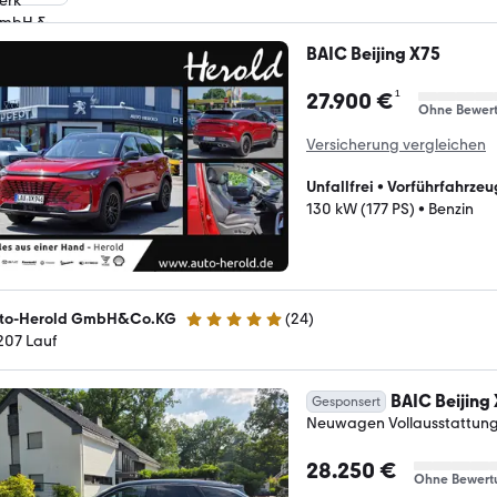
BAIC Beijing X75
¹
27.900 €
Ohne Bewer
Versicherung vergleichen
Unfallfrei
•
Vorführfahrzeu
130 kW (177 PS)
•
Benzin
to-Herold GmbH&Co.KG
(
24
)
5 Sterne
207 Lauf
BAIC Beijing
Gesponsert
Neuwagen Vollausstattun
28.250 €
Ohne Bewert