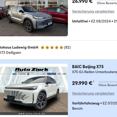
26.990 €
Ohne Bewert
Versicherung vergleichen
Unfallfrei
•
EZ 08/2024
•
2
tohaus Ludewig GmbH
(
82
)
4.9 Sterne
073 Delligsen
BAIC Beijing X75
X75 GJ-Reifen Unterboden
¹
29.990 €
Ohne Bewer
Versicherung vergleichen
Vorführfahrzeug
•
EZ 07/2
Benzin