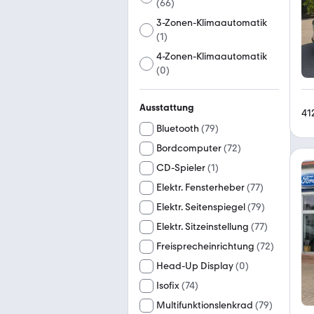
(
66
)
3-Zonen-Klimaautomatik
(
1
)
4-Zonen-Klimaautomatik
(
0
)
Ausstattung
41
Bluetooth
(
79
)
Bordcomputer
(
72
)
CD-Spieler
(
1
)
Elektr. Fensterheber
(
77
)
Elektr. Seitenspiegel
(
79
)
Elektr. Sitzeinstellung
(
77
)
Freisprecheinrichtung
(
72
)
Head-Up Display
(
0
)
Isofix
(
74
)
Multifunktionslenkrad
(
79
)