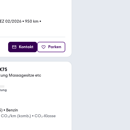
EZ 02/2026
•
950 km
•
Kontakt
Parken
 X75
tung Massagesitze etc
tung
S)
•
Benzin
g CO₂/km (komb.)
•
CO₂-Klasse