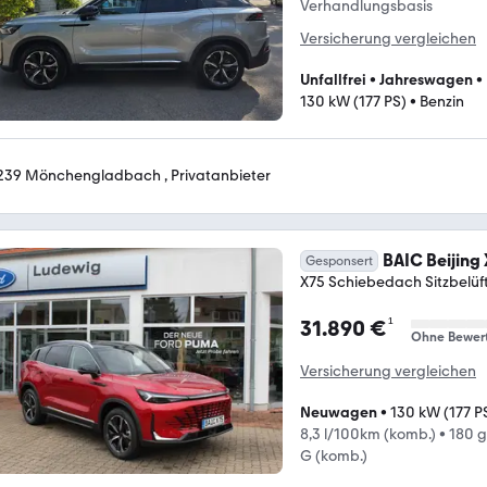
Verhandlungsbasis
Versicherung vergleichen
Unfallfrei
•
Jahreswagen
•
130 kW (177 PS)
•
Benzin
239 Mönchengladbach , Privatanbieter
BAIC Beijing
Gesponsert
X75 Schiebedach Sitzbelüf
¹
31.890 €
Ohne Bewer
Versicherung vergleichen
Neuwagen
•
130 kW (177 P
8,3 l/100km (komb.)
•
180 
G (komb.)