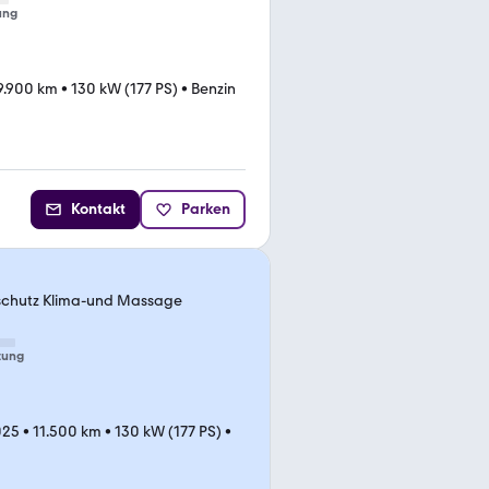
ung
9.900 km
•
130 kW (177 PS)
•
Benzin
Kontakt
Parken
schutz Klima-und Massage
tung
025
•
11.500 km
•
130 kW (177 PS)
•