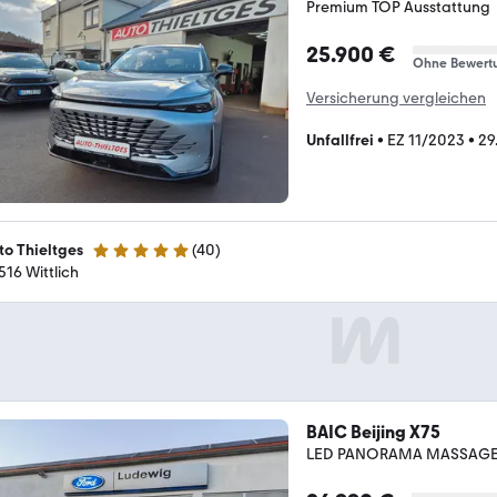
Premium TOP Ausstattung
25.900 €
Ohne Bewert
Versicherung vergleichen
Unfallfrei
•
EZ 11/2023
•
29
to Thieltges
(
40
)
5 Sterne
516 Wittlich
BAIC Beijing X75
LED PANORAMA MASSAGE