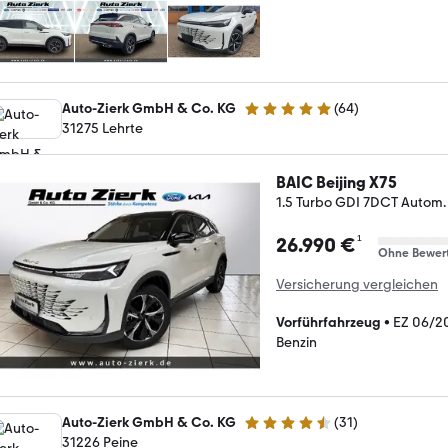
Auto-Zierk GmbH & Co. KG
(
64
)
5 Sterne
31275 Lehrte
BAIC Beijing X75
1.5 Turbo GDI 7DCT Autom
¹
26.990 €
Ohne Bewer
Versicherung vergleichen
Vorführfahrzeug
•
EZ 06/2
Benzin
Auto-Zierk GmbH & Co. KG
(
31
)
4.7 Sterne
31226 Peine