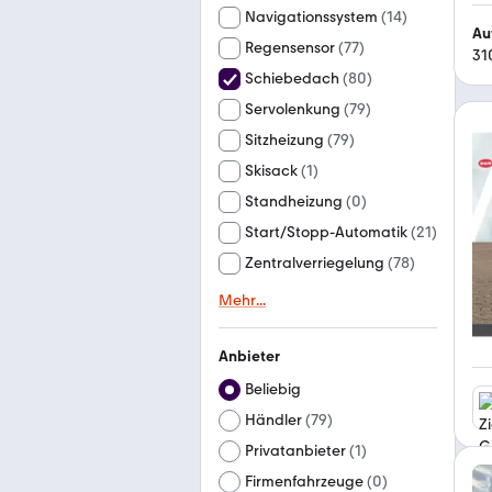
Navigationssystem
(
14
)
Au
Regensensor
(
77
)
31
Schiebedach
(
80
)
Servolenkung
(
79
)
Sitzheizung
(
79
)
Skisack
(
1
)
Standheizung
(
0
)
Start/Stopp-Automatik
(
21
)
Zentralverriegelung
(
78
)
Mehr
...
Anbieter
Beliebig
Händler
(
79
)
Privatanbieter
(
1
)
Firmenfahrzeuge
(
0
)