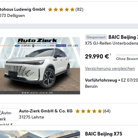
tohaus Ludewig GmbH
(
82
)
4.9 Sterne
073 Delligsen
BAIC Beijing
Gesponsert
X75 GJ-Reifen Unterboden
¹
29.990 €
Ohne Bewer
Versicherung vergleichen
Vorführfahrzeug
•
EZ 07/2
Benzin
Auto-Zierk GmbH & Co. KG
(
64
)
5 Sterne
31275 Lehrte
BAIC Beijing X75