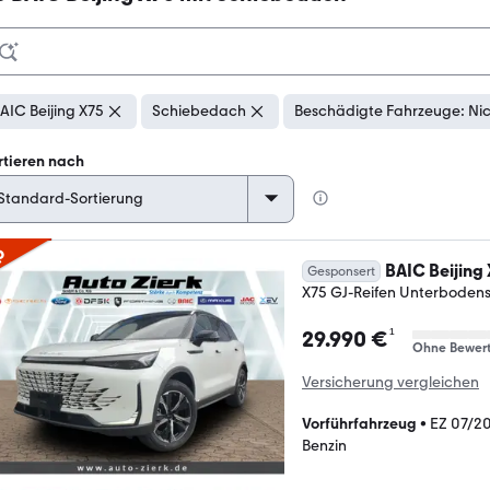
AIC Beijing X75
Schiebedach
Beschädigte Fahrzeuge: Ni
rtieren nach
p
BAIC Beijing
Gesponsert
X75 GJ-Reifen Unterboden
¹
29.990 €
Ohne Bewer
Versicherung vergleichen
Vorführfahrzeug
•
EZ 07/2
Benzin