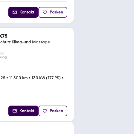
Kontakt
Parken
 X75
schutz Klima-und Massage
tung
025
•
11.500 km
•
130 kW (177 PS)
•
Kontakt
Parken