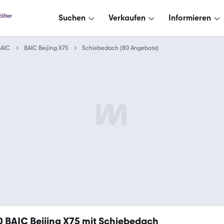
Suchen
Verkaufen
Informieren
BAIC
BAIC Beijing X75
Schiebedach (80 Angebote)
0
BAIC Beijing X75 mit Schiebedach