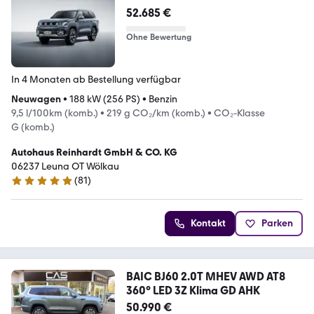
52.685 €
Ohne Bewertung
In 4 Monaten ab Bestellung verfügbar
Neuwagen
•
188 kW (256 PS)
•
Benzin
9,5 l/100km (komb.)
•
219 g CO₂/km (komb.)
•
CO₂-Klasse
G (komb.)
Autohaus Reinhardt GmbH & CO. KG
06237 Leuna OT Wölkau
(
81
)
5 Sterne
Kontakt
Parken
BAIC BJ60 2.0T MHEV AWD AT8
360° LED 3Z Klima GD AHK
50.990 €