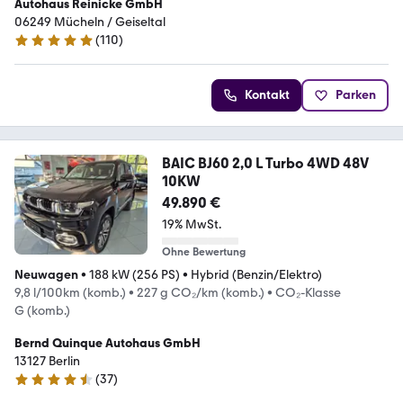
Autohaus Reinicke GmbH
06249 Mücheln / Geiseltal
(
110
)
5 Sterne
Kontakt
Parken
BAIC BJ60 2,0 L Turbo 4WD 48V
10KW
49.890 €
19% MwSt.
Ohne Bewertung
Neuwagen
•
188 kW (256 PS)
•
Hybrid (Benzin/Elektro)
9,8 l/100km (komb.)
•
227 g CO₂/km (komb.)
•
CO₂-Klasse
G (komb.)
Bernd Quinque Autohaus GmbH
13127 Berlin
(
37
)
4.3 Sterne