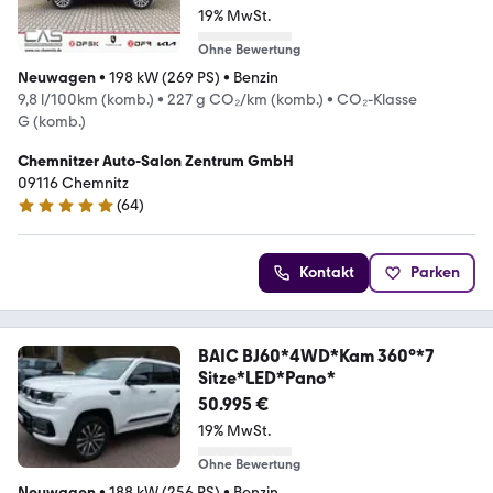
19% MwSt.
Ohne Bewertung
Neuwagen
•
198 kW (269 PS)
•
Benzin
9,8 l/100km (komb.)
•
227 g CO₂/km (komb.)
•
CO₂-Klasse
G (komb.)
Chemnitzer Auto-Salon Zentrum GmbH
09116 Chemnitz
(
64
)
4.9 Sterne
Kontakt
Parken
BAIC BJ60*4WD*Kam 360°*7
Sitze*LED*Pano*
50.995 €
19% MwSt.
Ohne Bewertung
Neuwagen
•
188 kW (256 PS)
•
Benzin