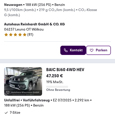
Neuwagen
•
188 kW (256 PS)
•
Benzin
9,5 l/100km (komb.)
•
219 g CO₂/km (komb.)
•
CO₂-Klasse
G (komb.)
Autohaus Reinhardt GmbH & CO. KG
06237 Leuna OT Wölkau
(
81
)
5 Sterne
Kontakt
Parken
BAIC BJ60 4WD HEV
47.250 €
19% MwSt.
Ohne Bewertung
Unfallfrei
•
Vorführfahrzeug
•
EZ 07/2025
•
2.292 km
•
188 kW (256 PS)
•
Benzin
7-Sitze