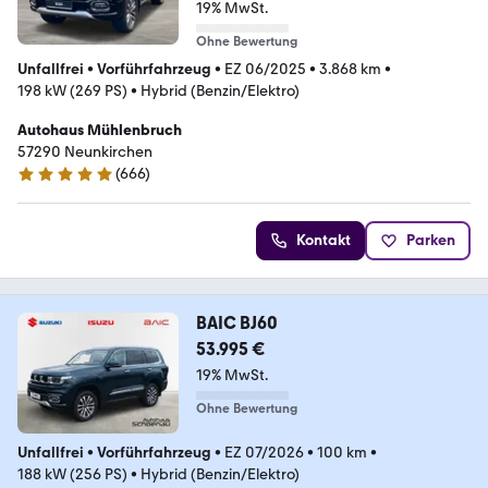
19% MwSt.
Ohne Bewertung
Unfallfrei
•
Vorführfahrzeug
•
EZ 06/2025
•
3.868 km
•
198 kW (269 PS)
•
Hybrid (Benzin/Elektro)
Autohaus Mühlenbruch
57290 Neunkirchen
(
666
)
4.8 Sterne
Kontakt
Parken
BAIC BJ60
53.995 €
19% MwSt.
Ohne Bewertung
Unfallfrei
•
Vorführfahrzeug
•
EZ 07/2026
•
100 km
•
188 kW (256 PS)
•
Hybrid (Benzin/Elektro)