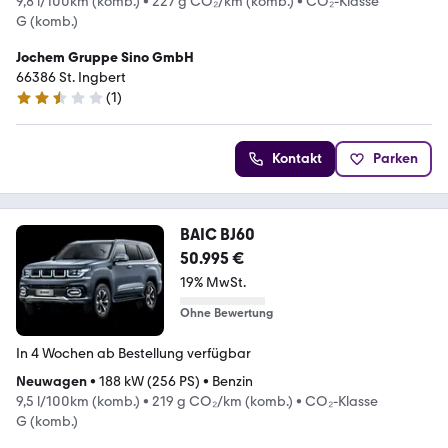
9,8 l/100km (komb.)
•
227 g CO₂/km (komb.)
•
CO₂-Klasse
G (komb.)
Jochem Gruppe Sino GmbH
66386 St. Ingbert
(
1
)
2.7 Sterne
Kontakt
Parken
BAIC BJ60
50.995 €
19% MwSt.
Ohne Bewertung
In 4 Wochen ab Bestellung verfügbar
Neuwagen
•
188 kW (256 PS)
•
Benzin
9,5 l/100km (komb.)
•
219 g CO₂/km (komb.)
•
CO₂-Klasse
G (komb.)