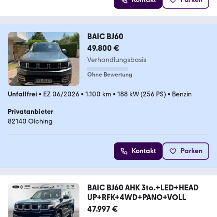
BAIC BJ60
49.800 €
Verhandlungsbasis
Ohne Bewertung
Unfallfrei
•
EZ 06/2026
•
1.100 km
•
188 kW (256 PS)
•
Benzin
Privatanbieter
82140 Olching
Kontakt
Parken
BAIC BJ60 AHK 3to.+LED+HEAD
UP+RFK+4WD+PANO+VOLL
47.997 €