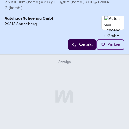
9,5 l/100km (komb.)
•
219 g CO₂/km (komb.)
•
CO₂-Klasse
G (komb.)
Autohaus Schoenau GmbH
96515 Sonneberg
Kontakt
Parken