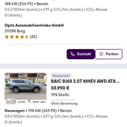
188 kW (256 PS)
•
Benzin
9,5 l/100km (komb.)
•
219 g CO₂/km (komb.)
•
CO₂-Klasse
G (komb.)
Opitz Automobilvertriebs-GmbH
39288 Burg
(
42
)
4.7 Sterne
Kontakt
Parken
Gesponsert
BAIC BJ60 2.0T MHEV AWD AT8
360° LED 3Z Klima GD AHK
50.990 €
19% MwSt.
Ohne Bewertung
Neuwagen
•
198 kW (269 PS)
•
Benzin
9,8 l/100km (komb.)
•
227 g CO₂/km (komb.)
•
CO₂-Klasse
G (komb.)