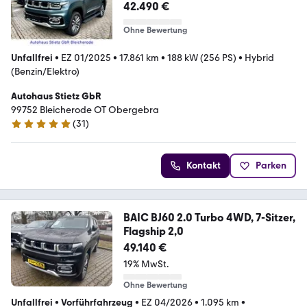
42.490 €
Ohne Bewertung
Unfallfrei
•
EZ 01/2025
•
17.861 km
•
188 kW (256 PS)
•
Hybrid
(Benzin/Elektro)
Autohaus Stietz GbR
99752 Bleicherode OT Obergebra
(
31
)
5 Sterne
Kontakt
Parken
BAIC BJ60 2.0 Turbo 4WD, 7-Sitzer,
Flagship 2,0
49.140 €
19% MwSt.
Ohne Bewertung
Unfallfrei
•
Vorführfahrzeug
•
EZ 04/2026
•
1.095 km
•