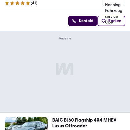
(
41
)
4.9 Sterne
Kontakt
Parken
BAIC BJ60 Flagship 4X4 MHEV
Luxus Offroader