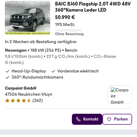
BAIC BJ60 Flagship 2.0T 4WD 48V
360°Kamera Leder LED
50.990 €
19% MwSt.
Ohne Bewertung
In 2 Wochen ab Bestellung verfügbar
Neuwagen
•
188 kW (256 PS)
•
Benzin
9,8 l/100km (komb.)
•
227 g CO₂/km (komb.)
•
CO₂-Klasse
G (komb.)
Head-Up-Display
Vordersitze elektrisch
360°-Rundumsichtkamera
Carpoint GmbH
47506 Neukirchen-Vluyn
(
362
)
4.5 Sterne
Kontakt
Parken