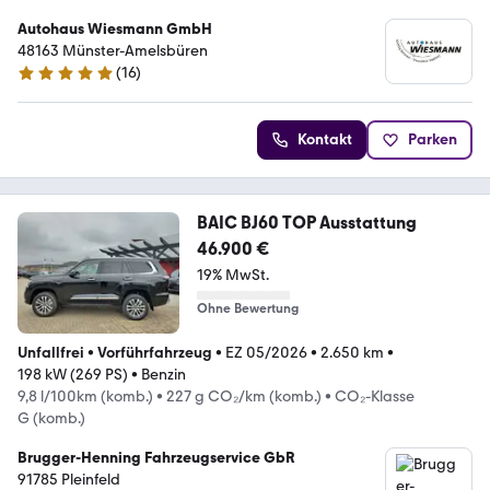
Autohaus Wiesmann GmbH
48163 Münster-Amelsbüren
(
16
)
4.8 Sterne
Kontakt
Parken
BAIC BJ60 TOP Ausstattung
46.900 €
19% MwSt.
Ohne Bewertung
Unfallfrei
•
Vorführfahrzeug
•
EZ 05/2026
•
2.650 km
•
198 kW (269 PS)
•
Benzin
9,8 l/100km (komb.)
•
227 g CO₂/km (komb.)
•
CO₂-Klasse
G (komb.)
Brugger-Henning Fahrzeugservice GbR
91785 Pleinfeld