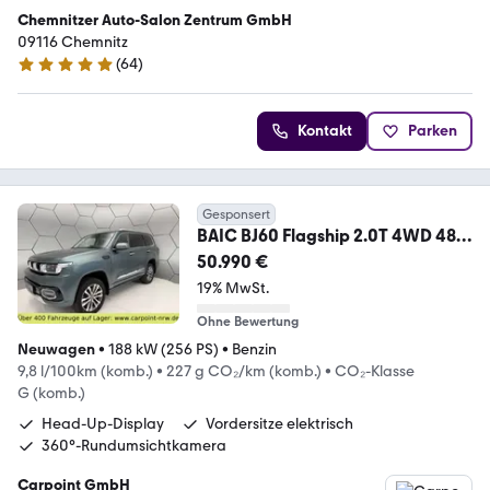
Chemnitzer Auto-Salon Zentrum GmbH
09116 Chemnitz
(
64
)
4.9 Sterne
Kontakt
Parken
Gesponsert
BAIC BJ60 Flagship 2.0T 4WD 48V
360°Kamera Leder LED
50.990 €
19% MwSt.
Ohne Bewertung
Neuwagen
•
188 kW (256 PS)
•
Benzin
9,8 l/100km (komb.)
•
227 g CO₂/km (komb.)
•
CO₂-Klasse
G (komb.)
Head-Up-Display
Vordersitze elektrisch
360°-Rundumsichtkamera
Carpoint GmbH