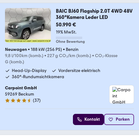
BAIC BJ60 Flagship 2.0T 4WD 48V
360°Kamera Leder LED
50.990 €
19% MwSt.
Ohne Bewertung
Neuwagen
•
188 kW (256 PS)
•
Benzin
9,8 l/100km (komb.)
•
227 g CO₂/km (komb.)
•
CO₂-Klasse
G (komb.)
Head-Up-Display
Vordersitze elektrisch
360°-Rundumsichtkamera
Carpoint GmbH
59269 Beckum
(
37
)
4.6 Sterne
Kontakt
Parken