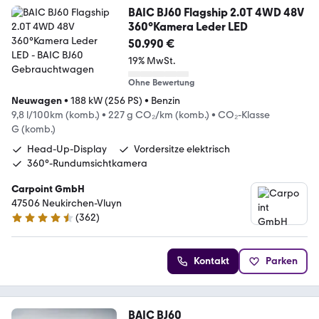
BAIC BJ60 Flagship 2.0T 4WD 48V
360°Kamera Leder LED
50.990 €
19% MwSt.
Ohne Bewertung
Neuwagen
•
188 kW (256 PS)
•
Benzin
9,8 l/100km (komb.)
•
227 g CO₂/km (komb.)
•
CO₂-Klasse
G (komb.)
Head-Up-Display
Vordersitze elektrisch
360°-Rundumsichtkamera
Carpoint GmbH
47506 Neukirchen-Vluyn
(
362
)
4.5 Sterne
Kontakt
Parken
BAIC BJ60