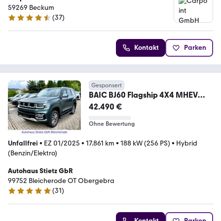
59269 Beckum
(
37
)
4.6 Sterne
Kontakt
Parken
Gesponsert
BAIC BJ60 Flagship 4X4 MHEV
Luxus Offroader
42.490 €
Ohne Bewertung
Unfallfrei
•
EZ 01/2025
•
17.861 km
•
188 kW (256 PS)
•
Hybrid
(Benzin/Elektro)
Autohaus Stietz GbR
99752 Bleicherode OT Obergebra
(
31
)
5 Sterne
Kontakt
Parken