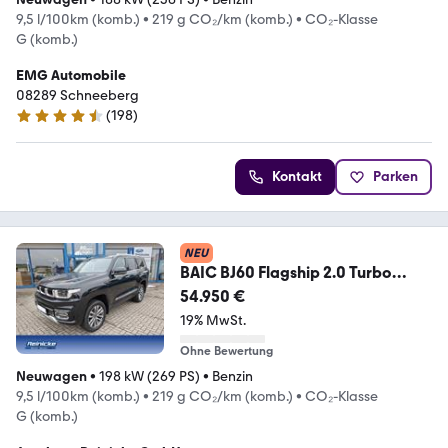
9,5 l/100km (komb.)
•
219 g CO₂/km (komb.)
•
CO₂-Klasse
G (komb.)
EMG Automobile
08289 Schneeberg
(
198
)
4.4 Sterne
Kontakt
Parken
NEU
BAIC BJ60 Flagship 2.0 Turbo
MHEV 4WD AHK LED PANO
54.950 €
19% MwSt.
Ohne Bewertung
Neuwagen
•
198 kW (269 PS)
•
Benzin
9,5 l/100km (komb.)
•
219 g CO₂/km (komb.)
•
CO₂-Klasse
G (komb.)