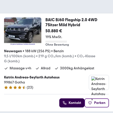
BAIC BJ60 Flagship 2.0 4WD
7Sitzer Mild Hybrid
50.880 €
19% MwSt.
Ohne Bewertung
Neuwagen
•
188 kW (256 PS)
•
Benzin
9,5 l/100km (komb.)
•
219 g CO₂/km (komb.)
•
CO₂-Klasse
G (komb.)
Massage v+h
Allrad
3000kg Anhängelast
Katrin Andreas-Seyfarth Autohaus
99867 Gotha
(
23
)
4.7 Sterne
Kontakt
Parken