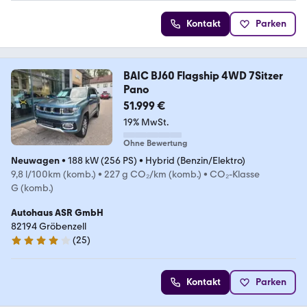
Kontakt
Parken
BAIC BJ60 Flagship 4WD 7Sitzer
Pano
51.999 €
19% MwSt.
Ohne Bewertung
Neuwagen
•
188 kW (256 PS)
•
Hybrid (Benzin/Elektro)
9,8 l/100km (komb.)
•
227 g CO₂/km (komb.)
•
CO₂-Klasse
G (komb.)
Autohaus ASR GmbH
82194 Gröbenzell
(
25
)
4 Sterne
Kontakt
Parken