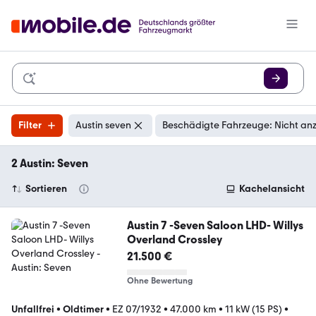
Filter
Austin seven
Beschädigte Fahrzeuge: Nicht an
2 Austin: Seven
Sortieren
Kachelansicht
Austin 7 -Seven Saloon LHD- Willys
Overland Crossley
21.500 €
Ohne Bewertung
Unfallfrei
•
Oldtimer
•
EZ 07/1932
•
47.000 km
•
11 kW (15 PS)
•