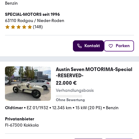
Benzin
SPECIAL-MOTORS seit 1996
63110 Rodgau / Nieder-Roden
(
148
)
5 Sterne
Kontakt
Parken
Austin Seven MOTORIMA-Special
-RESERVED-
22.000 €
Verhandlungsbasis
Ohne Bewertung
Oldtimer
•
EZ 01/1932
•
12.345 km
•
15 kW (20 PS)
•
Benzin
Privatanbieter
FI-67300 Kokkola