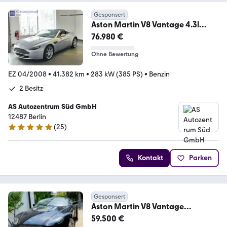
Gesponsert
Aston Martin V8 Vantage 4.3l
Roadster Dt. Ausfuerung/Wartung
76.980 €
Ohne Bewertung
EZ 04/2008
•
41.382 km
•
283 kW (385 PS)
•
Benzin
2 Besitz
AS Autozentrum Süd GmbH
12487 Berlin
(
25
)
4.9 Sterne
Kontakt
Parken
Gesponsert
Aston Martin V8 Vantage
Roadster 4.7l Sportshift -
59.500 €