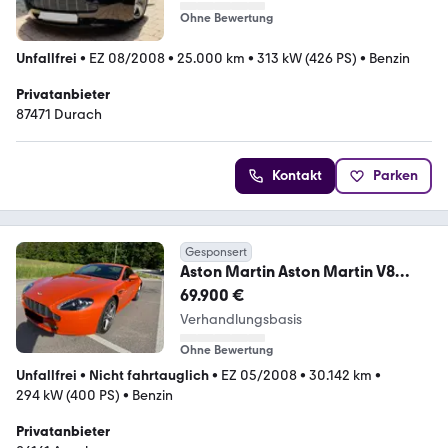
Ohne Bewertung
Unfallfrei
•
EZ 08/2008
•
25.000 km
•
313 kW (426 PS)
•
Benzin
Privatanbieter
87471 Durach
Kontakt
Parken
Gesponsert
Aston Martin Aston Martin V8
Vantage N400
69.900 €
Verhandlungsbasis
Ohne Bewertung
Unfallfrei
•
Nicht fahrtauglich
•
EZ 05/2008
•
30.142 km
•
294 kW (400 PS)
•
Benzin
Privatanbieter