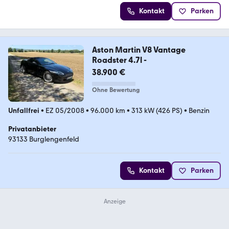
Kontakt
Parken
Aston Martin V8 Vantage
Roadster 4.7l -
38.900 €
Ohne Bewertung
Unfallfrei
•
EZ 05/2008
•
96.000 km
•
313 kW (426 PS)
•
Benzin
Privatanbieter
93133 Burglengenfeld
Kontakt
Parken