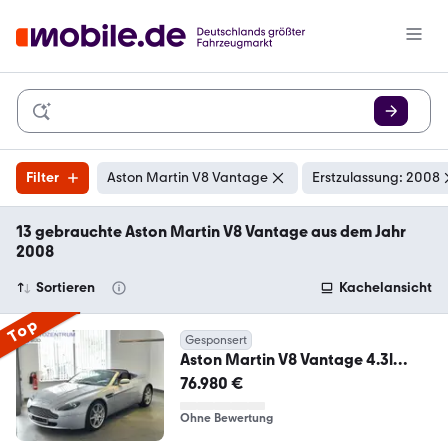
Filter
Aston Martin V8 Vantage
Erstzulassung: 2008
13 gebrauchte Aston Martin V8 Vantage aus dem Jahr
2008
Sortieren
Kachelansicht
Top
Gesponsert
Aston Martin V8 Vantage 4.3l
Roadster Dt. Ausfuerung/Wartung
76.980 €
Ohne Bewertung