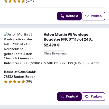
(
373
)
5 Sterne
Kontakt
Parken
Aston Martin V8 Vantage
Roadster N400*118 of 240
Nordschleife
52.490 €
Ohne Bewertung
Unfallfrei
•
EZ 05/2008
•
77.500 km
•
298 kW (405 PS)
•
Benzin
House of Cars GmbH
76532 Baden-Baden
(
99
)
4.8 Sterne
Kontakt
Parken