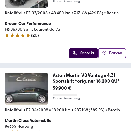
Ohne Bewertung
Unfallfrei
•
EZ 07/2008
•
48.450 km
•
313 kW (426 PS)
•
Benzin
Dream Car Performance
FR-06700 Saint Laurent du Var
(
20
)
4.8 Sterne
Kontakt
Parken
Aston Martin V8 Vantage 4.3l
Sportshift *orig. nur 18.200KM*
59.900 €
Ohne Bewertung
Unfallfrei
•
EZ 04/2008
•
18.200 km
•
283 kW (385 PS)
•
Benzin
Martin Class Automobile
86655 Harburg