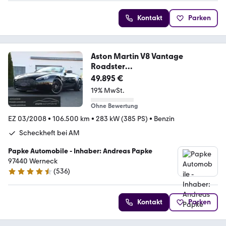
Kontakt
Parken
Aston Martin V8 Vantage
Roadster
+DEUTSCH+MEMORY+SITZHEIZU
49.895 €
NG+
19% MwSt.
Ohne Bewertung
EZ 03/2008
•
106.500 km
•
283 kW (385 PS)
•
Benzin
Scheckheft bei AM
Papke Automobile - Inhaber: Andreas Papke
97440 Werneck
(
536
)
4.6 Sterne
Kontakt
Parken