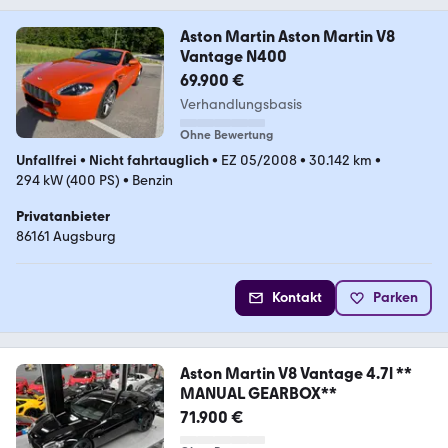
Aston Martin Aston Martin V8
Vantage N400
69.900 €
Verhandlungsbasis
Ohne Bewertung
Unfallfrei
•
Nicht fahrtauglich
•
EZ 05/2008
•
30.142 km
•
294 kW (400 PS)
•
Benzin
Privatanbieter
86161 Augsburg
Kontakt
Parken
Aston Martin V8 Vantage 4.7l **
MANUAL GEARBOX**
71.900 €