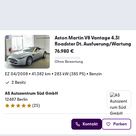
Aston Martin V8 Vantage 4.3l
Roadster Dt. Ausfuerung/Wartung
76.980 €
Ohne Bewertung
EZ 04/2008
•
41.382 km
•
283 kW (385 PS)
•
Benzin
2 Besitz
AS Autozentrum Süd GmbH
12487 Berlin
(
25
)
4.9 Sterne
Kontakt
Parken