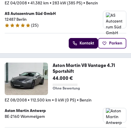
EZ 04/2008
•
41.382 km
•
283 kW (385 PS)
•
Benzin
AS Autozentrum Süd GmbH
12487 Berlin
(
25
)
4.9 Sterne
Kontakt
Parken
Aston Martin V8 Vantage 4.7l
Sportshift
44.000 €
Ohne Bewertung
EZ 08/2008
•
112.500 km
•
0 kW (0 PS)
•
Benzin
Aston Martin Antwerp
BE-2160 Wommelgem