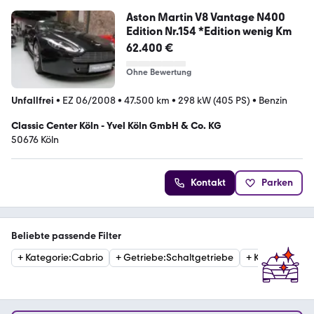
Aston Martin V8 Vantage N400
Edition Nr.154 *Edition wenig Km
62.400 €
Ohne Bewertung
Unfallfrei
•
EZ 06/2008
•
47.500 km
•
298 kW (405 PS)
•
Benzin
Classic Center Köln - Yvel Köln GmbH & Co. KG
50676 Köln
Kontakt
Parken
Beliebte passende Filter
+
Kategorie
:
Cabrio
+
Getriebe
:
Schaltgetriebe
+
Kategorie
:
Sp