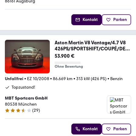
86161 Augsburg
Kontakt
Parken
Aston Martin V8 Vantage/4.7 V8
426PS/SPORTSHIFT/COUPÉ/DEU
TSCH
53.900 €
Ohne Bewertung
Unfallfrei
•
EZ 10/2008
•
86.669 km
•
313 kW (426 PS)
•
Benzin
Topzustand!
MBT Sportcars GmbH
80538 München
(
29
)
3.6 Sterne
Kontakt
Parken