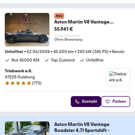
NEU
Aston Martin V8 Vantage
Roadster 4.3l V8-U-Frei-45000
55.941 €
TKM-Top
Ohne Bewertung
Unfallfrei
•
EZ 06/2008
•
45.000 km
•
283 kW (385 PS)
•
Benzin
Nur 45000 KM
Top Zustand
Unfallfrei
Triebwerk e.K.
47228 Duisburg
(
773
)
4.9 Sterne
Kontakt
Parken
Aston Martin V8 Vantage
Roadster 4.7l Sportshift -