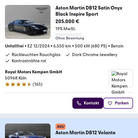
Aston Martin DB12 Satin Onyx
Black Inspire Sport
205.000 €
19% MwSt.
Ohne Bewertung
Unfallfrei
•
EZ 12/2024
•
6.550 km
•
500 kW (680 PS)
•
Benzin
Rückleuchten Rauchglas
Dark Chrome Jewellery
Kontrastnähte rot
Royal Motors Kempen GmbH
50968 Köln
(
165
)
4.5 Sterne
Kontakt
Parken
NEU
Aston Martin DB12 Volante