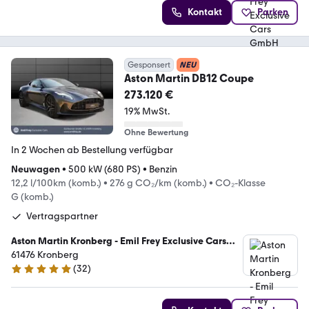
Kontakt
Parken
Gesponsert
NEU
Aston Martin DB12 Coupe
273.120 €
19% MwSt.
Ohne Bewertung
In 2 Wochen ab Bestellung verfügbar
Neuwagen
•
500 kW (680 PS)
•
Benzin
12,2 l/100km (komb.)
•
276 g CO₂/km (komb.)
•
CO₂-Klasse
G (komb.)
Vertragspartner
Aston Martin Kronberg - Emil Frey Exclusive Cars
GmbH
61476 Kronberg
(
32
)
5 Sterne