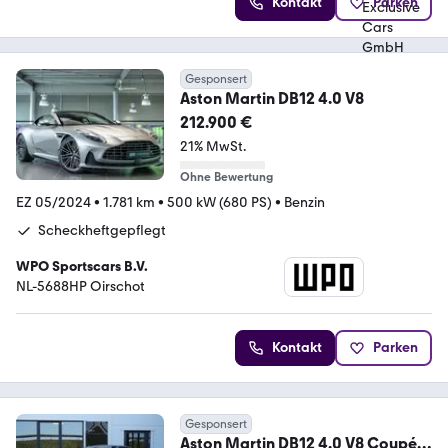
Kontakt
Parken
Gesponsert
Aston Martin DB12 4.0 V8
212.900 €
21% MwSt.
Ohne Bewertung
EZ 05/2024
•
1.781 km
•
500 kW (680 PS)
•
Benzin
Scheckheftgepflegt
WPO Sportscars B.V.
NL-5688HP Oirschot
Kontakt
Parken
Gesponsert
Aston Martin DB12 4.0 V8 Coupé