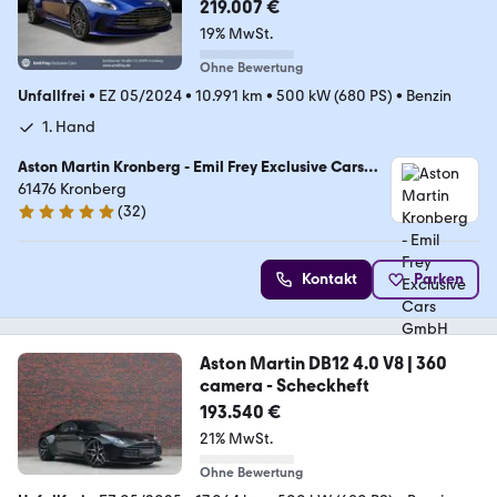
219.007 €
19% MwSt.
Ohne Bewertung
Unfallfrei
•
EZ 05/2024
•
10.991 km
•
500 kW (680 PS)
•
Benzin
1. Hand
Aston Martin Kronberg - Emil Frey Exclusive Cars
GmbH
61476 Kronberg
(
32
)
5 Sterne
Kontakt
Parken
Aston Martin DB12 4.0 V8 | 360
camera - Scheckheft
193.540 €
21% MwSt.
Ohne Bewertung