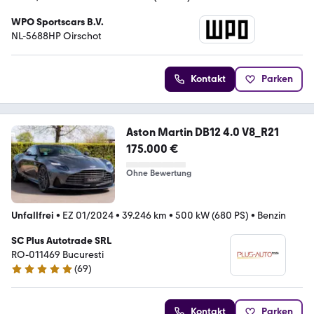
WPO Sportscars B.V.
NL-5688HP Oirschot
Kontakt
Parken
Aston Martin DB12 4.0 V8_R21
175.000 €
Ohne Bewertung
Unfallfrei
•
EZ 01/2024
•
39.246 km
•
500 kW (680 PS)
•
Benzin
SC Plus Autotrade SRL
RO-011469 Bucuresti
(
69
)
5 Sterne
Kontakt
Parken