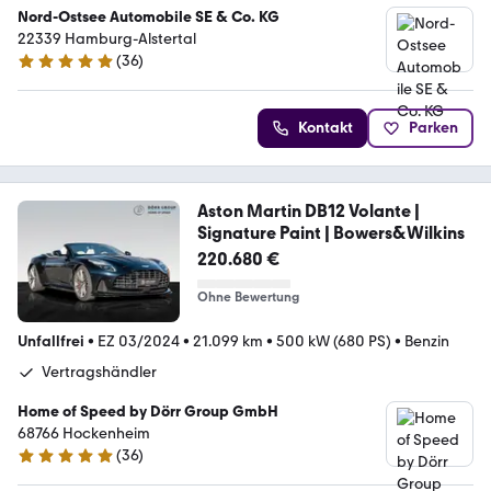
Nord-Ostsee Automobile SE & Co. KG
22339 Hamburg-Alstertal
(
36
)
5 Sterne
Kontakt
Parken
Aston Martin DB12 Volante |
Signature Paint | Bowers&Wilkins
220.680 €
Ohne Bewertung
Unfallfrei
•
EZ 03/2024
•
21.099 km
•
500 kW (680 PS)
•
Benzin
Vertragshändler
Home of Speed by Dörr Group GmbH
68766 Hockenheim
(
36
)
5 Sterne