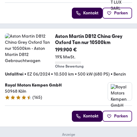
Kontakt
Parken
Aston Martin DB12 China Grey
Oxford Tan nur 10500km
199.900 €
19% MwSt.
Ohne Bewertung
Unfallfrei
•
EZ 06/2024
•
10.500 km
•
500 kW (680 PS)
•
Benzin
Royal Motors Kempen GmbH
50968 Köln
(
165
)
4.5 Sterne
Kontakt
Parken