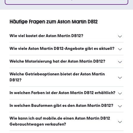
Häufige Fragen zum Aston Martin DB12
Wie viel kostet der Aston Martin DB12?
Ein guter Preis für einen Aston Martin DB12 liegt zwischen
Wie viele Aston Martin DB12-Angebote gibt es aktuell?
217.000 € und 278.500 €. (Stand: 7.8.2026)
Es gibt insgesamt 93 Aston Martin DB12 bei mobile.de,
Welche Motorisierung hat der Aston Martin DB12?
davon 56 Gebraucht- und 37 Neuwagen. (Stand:
7.8.2026)
Der Aston Martin DB12 hat Leistungen zwischen 680 und
Welche Getriebeoptionen bietet der Aston Martin
700 PS. (Stand: 7.8.2026)
DB12?
Der Aston Martin DB12 ist mit automatischem Getriebe
In welchen Farben ist der Aston Martin DB12 erhältlich?
erhältlich. (Stand: 7.8.2026)
Den Aston Martin DB12 gibt es in folgenden Farben: grau,
In welchen Bauformen gibt es den Aston Martin DB12?
schwarz, silber, blau, grün, braun und lila. Die häufigste
Farbe ist grau. (Stand: 7.8.2026)
Den Aston Martin DB12 gibt es in folgenden Bauformen:
Wie kann ich auf mobile.de einen Aston Martin DB12
Sportwagen/Coupé und Cabrio. (Stand: 7.8.2026)
Gebrauchtwagen verkaufen?