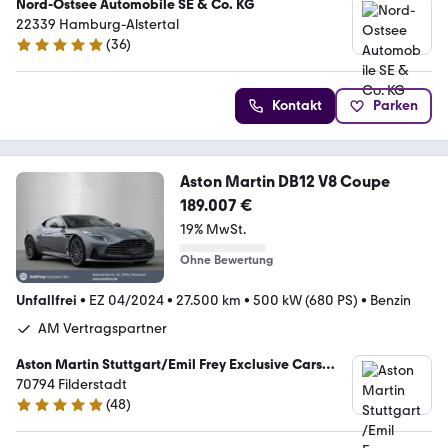
Nord-Ostsee Automobile SE & Co. KG
22339 Hamburg-Alstertal
(
36
)
5 Sterne
Kontakt
Parken
Aston Martin DB12 V8 Coupe
189.007 €
19% MwSt.
Ohne Bewertung
Unfallfrei
•
EZ 04/2024
•
27.500 km
•
500 kW (680 PS)
•
Benzin
AM Vertragspartner
Aston Martin Stuttgart/Emil Frey Exclusive Cars
GmbH
70794 Filderstadt
(
48
)
5 Sterne