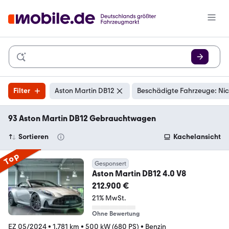
Filter
Aston Martin DB12
Beschädigte Fahrzeuge: Nic
93 Aston Martin DB12 Gebrauchtwagen
Sortieren
Kachelansicht
Top
Gesponsert
Aston Martin DB12 4.0 V8
212.900 €
21% MwSt.
Ohne Bewertung
EZ 05/2024
•
1.781 km
•
500 kW (680 PS)
•
Benzin