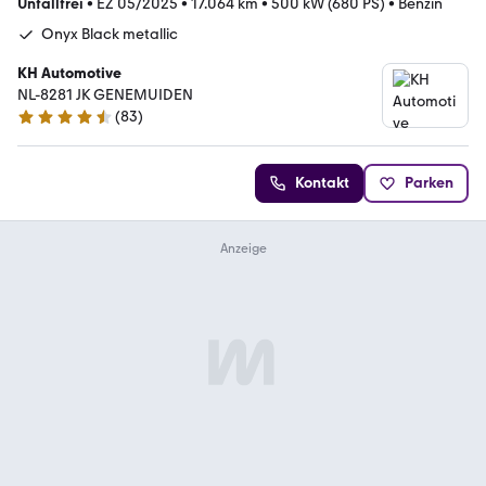
Unfallfrei
•
EZ 05/2025
•
17.064 km
•
500 kW (680 PS)
•
Benzin
Onyx Black metallic
KH Automotive
NL-8281 JK GENEMUIDEN
(
83
)
4.7 Sterne
Kontakt
Parken