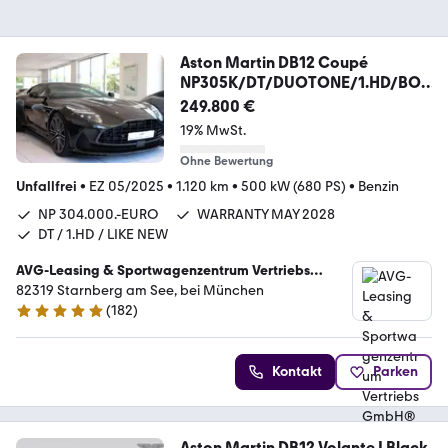
Aston Martin DB12 Coupé
NP305K/DT/DUOTONE/1.HD/BO
WERS&WILKIN
249.800 €
19% MwSt.
Ohne Bewertung
Unfallfrei
•
EZ 05/2025
•
1.120 km
•
500 kW (680 PS)
•
Benzin
NP 304.000.-EURO
WARRANTY MAY 2028
DT / 1.HD / LIKE NEW
AVG-Leasing & Sportwagenzentrum Vertriebs
GmbH® seit 1988
82319 Starnberg am See, bei München
(
182
)
5 Sterne
Kontakt
Parken
Aston Martin DB12 Volante | Black