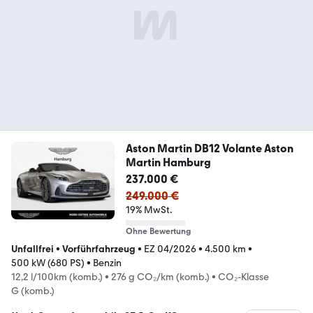
Aston Martin DB12 Volante Aston
Martin Hamburg
237.000 €
249.000 €
19% MwSt.
Ohne Bewertung
Unfallfrei
•
Vorführfahrzeug
•
EZ 04/2026
•
4.500 km
•
500 kW (680 PS)
•
Benzin
12,2 l/100km (komb.)
•
276 g CO₂/km (komb.)
•
CO₂-Klasse
G (komb.)