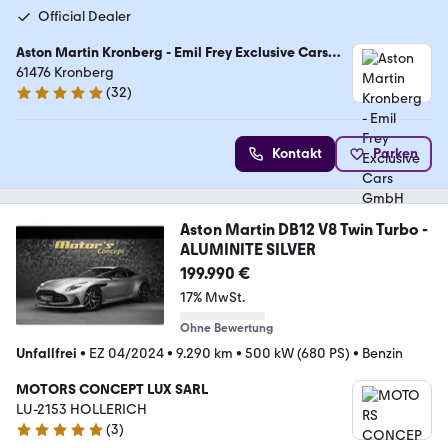
Official Dealer
Aston Martin Kronberg - Emil Frey Exclusive Cars
GmbH
61476 Kronberg
(
32
)
5 Sterne
Kontakt
Parken
Aston Martin DB12 V8 Twin Turbo -
ALUMINITE SILVER
199.990 €
17% MwSt.
Ohne Bewertung
Unfallfrei
•
EZ 04/2024
•
9.290 km
•
500 kW (680 PS)
•
Benzin
MOTORS CONCEPT LUX SARL
LU-2153 HOLLERICH
(
3
)
4.9 Sterne