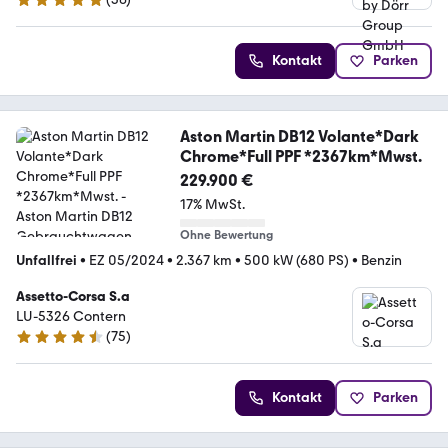
5 Sterne
Kontakt
Parken
Aston Martin DB12 Volante*Dark
Chrome*Full PPF *2367km*Mwst.
229.900 €
17% MwSt.
Ohne Bewertung
Unfallfrei
•
EZ 05/2024
•
2.367 km
•
500 kW (680 PS)
•
Benzin
Assetto-Corsa S.a
LU-5326 Contern
(
75
)
4.7 Sterne
Kontakt
Parken