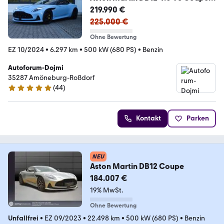
FROSTED GLASS NP: 312.000 €
219.990 €
225.000 €
Ohne Bewertung
EZ 10/2024
•
6.297 km
•
500 kW (680 PS)
•
Benzin
Autoforum-Dojmi
35287 Amöneburg-Roßdorf
(
44
)
5 Sterne
Kontakt
Parken
NEU
Aston Martin DB12 Coupe
184.007 €
19% MwSt.
Ohne Bewertung
Unfallfrei
•
EZ 09/2023
•
22.498 km
•
500 kW (680 PS)
•
Benzin