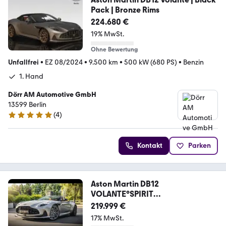
Pack | Bronze Rims
224.680 €
19% MwSt.
Ohne Bewertung
Unfallfrei
•
EZ 08/2024
•
9.500 km
•
500 kW (680 PS)
•
Benzin
1. Hand
Dörr AM Automotive GmbH
13599 Berlin
(
4
)
5 Sterne
Kontakt
Parken
Aston Martin DB12
VOLANTE°SPIRIT
SILVER°PPF°BLACK PACK°B&W°21
219.999 €
17% MwSt.