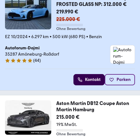
FROSTED GLASS NP: 312.000 €
219.990 €
225.000 €
Ohne Bewertung
EZ 10/2024
•
6.297 km
•
500 kW (680 PS)
•
Benzin
Autoforum-Dojmi
35287 Amöneburg-Roßdorf
(
44
)
5 Sterne
Kontakt
Parken
Aston Martin DB12 Coupe Aston
Martin Hamburg
215.000 €
19% MwSt.
Ohne Bewertung