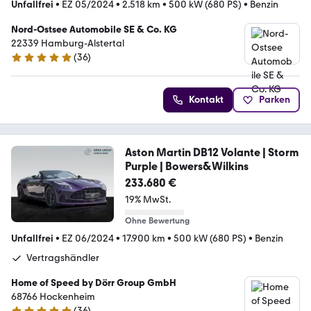
Unfallfrei
•
EZ 05/2024
•
2.518 km
•
500 kW (680 PS)
•
Benzin
Nord-Ostsee Automobile SE & Co. KG
22339 Hamburg-Alstertal
(
36
)
5 Sterne
Kontakt
Parken
Aston Martin DB12 Volante | Storm
Purple | Bowers&Wilkins
233.680 €
19% MwSt.
Ohne Bewertung
Unfallfrei
•
EZ 06/2024
•
17.900 km
•
500 kW (680 PS)
•
Benzin
Vertragshändler
Home of Speed by Dörr Group GmbH
68766 Hockenheim
(
36
)