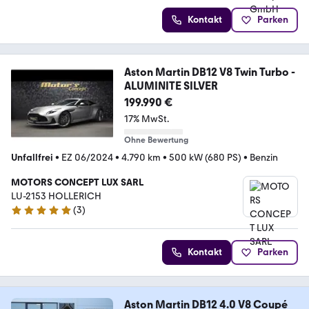
Kontakt
Parken
Aston Martin DB12 V8 Twin Turbo -
ALUMINITE SILVER
199.990 €
17% MwSt.
Ohne Bewertung
Unfallfrei
•
EZ 06/2024
•
4.790 km
•
500 kW (680 PS)
•
Benzin
MOTORS CONCEPT LUX SARL
LU-2153 HOLLERICH
(
3
)
4.9 Sterne
Kontakt
Parken
Aston Martin DB12 4.0 V8 Coupé