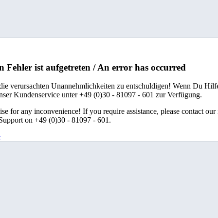
n Fehler ist aufgetreten / An error has occurred
 die verursachten Unannehmlichkeiten zu entschuldigen! Wenn Du Hilfe
unser Kundenservice unter +49 (0)30 - 81097 - 601 zur Verfügung.
se for any inconvenience! If you require assistance, please contact our
upport on +49 (0)30 - 81097 - 601.
e