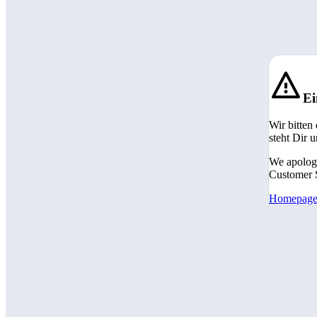
Ei
Wir bitten
steht Dir 
We apologi
Customer S
Homepag