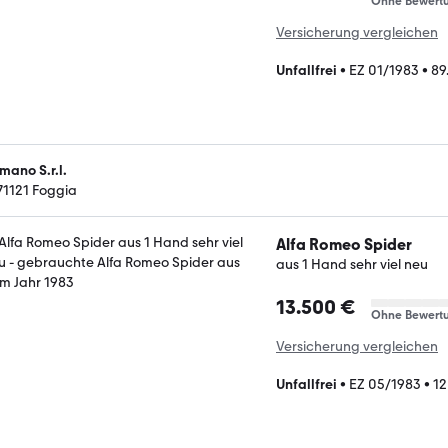
Ohne Bewert
Versicherung vergleichen
Unfallfrei
•
EZ 01/1983
•
89
mano S.r.l.
-71121 Foggia
Alfa Romeo Spider
aus 1 Hand sehr viel neu
13.500 €
Ohne Bewert
Versicherung vergleichen
Unfallfrei
•
EZ 05/1983
•
12