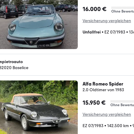
16.000 €
Ohne Bewert
Versicherung vergleichen
Unfallfrei
•
EZ 07/1983
•
13
mpietroauto
-82020 Baselice
Alfa Romeo Spider
2.0 Oldtimer von 1983
15.950 €
Ohne Bewert
Versicherung vergleichen
EZ 07/1983
•
142.500 km
•