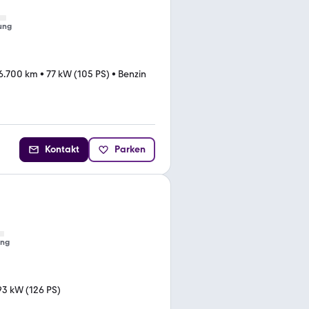
ung
6.700 km
•
77 kW (105 PS)
•
Benzin
Kontakt
Parken
ung
93 kW (126 PS)