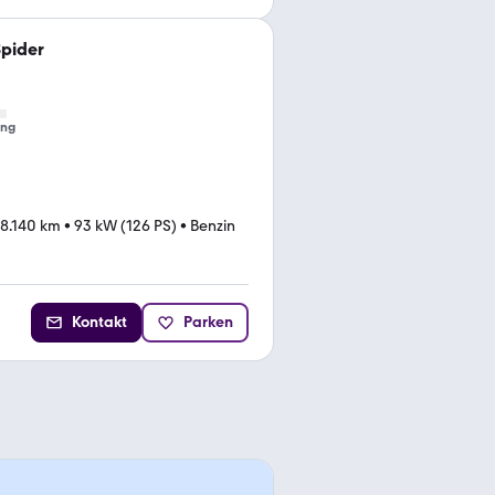
pider
ung
8.140 km
•
93 kW (126 PS)
•
Benzin
Kontakt
Parken