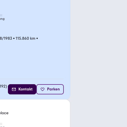
ung
8/1983
•
115.860 km
•
192
)
Kontakt
Parken
eloce