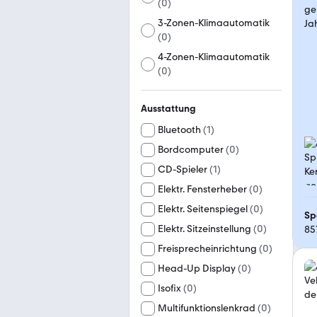
(
0
)
3-Zonen-Klimaautomatik
(
0
)
4-Zonen-Klimaautomatik
(
0
)
Ausstattung
Bluetooth
(
1
)
Bordcomputer
(
0
)
CD-Spieler
(
1
)
Elektr. Fensterheber
(
0
)
Elektr. Seitenspiegel
(
0
)
Sp
Elektr. Sitzeinstellung
(
0
)
85
Freisprecheinrichtung
(
0
)
Head-Up Display
(
0
)
Isofix
(
0
)
Multifunktionslenkrad
(
0
)