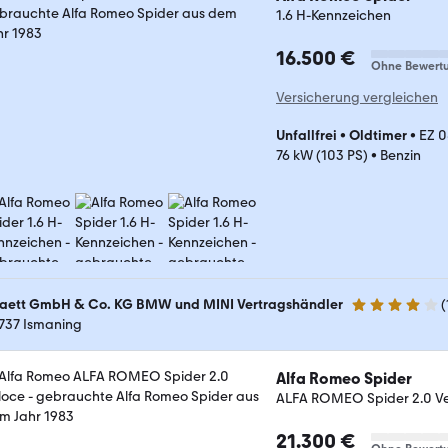
1.6 H-Kennzeichen
16.500 €
Ohne Bewert
Versicherung vergleichen
Unfallfrei
•
Oldtimer
•
EZ 0
76 kW (103 PS)
•
Benzin
aett GmbH & Co. KG BMW und MINI Vertragshändler
(
4.2 Sterne
737 Ismaning
Alfa Romeo Spider
ALFA ROMEO Spider 2.0 V
21.300 €