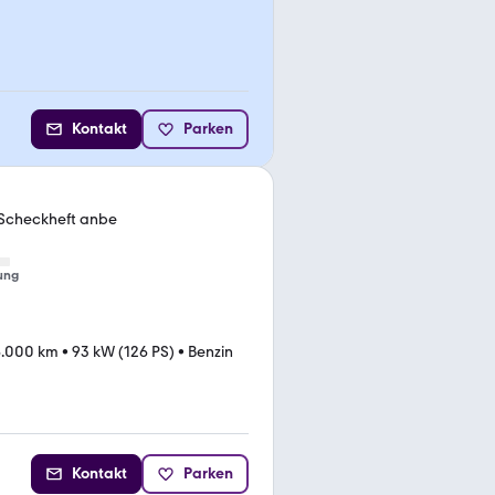
Kontakt
Parken
 Scheckheft anbe
ung
6.000 km
•
93 kW (126 PS)
•
Benzin
Kontakt
Parken