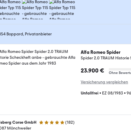
154 Boppard, Privatanbieter
Alfa Romeo Spider
Spider 2.0 TRAUM Historie
23.900 €
Ohne Bewert
Versicherung vergleichen
Unfallfrei
•
EZ 08/1983
•
9
isberg Corse GmbH
(
182
)
5 Sterne
087 Mönchweiler