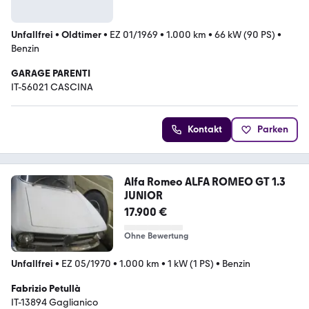
Unfallfrei
•
Oldtimer
•
EZ 01/1969
•
1.000 km
•
66 kW (90 PS)
•
Benzin
GARAGE PARENTI
IT-56021 CASCINA
Kontakt
Parken
Alfa Romeo ALFA ROMEO GT 1.3
JUNIOR
17.900 €
Ohne Bewertung
Unfallfrei
•
EZ 05/1970
•
1.000 km
•
1 kW (1 PS)
•
Benzin
Fabrizio Petullà
IT-13894 Gaglianico