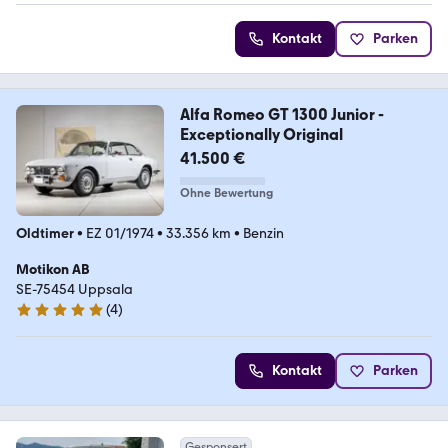
Kontakt
Parken
Alfa Romeo GT 1300 Junior -
Exceptionally Original
41.500 €
Ohne Bewertung
Oldtimer
•
EZ 01/1974
•
33.356 km
•
Benzin
Motikon AB
SE-75454 Uppsala
(
4
)
5 Sterne
Kontakt
Parken
Gesponsert