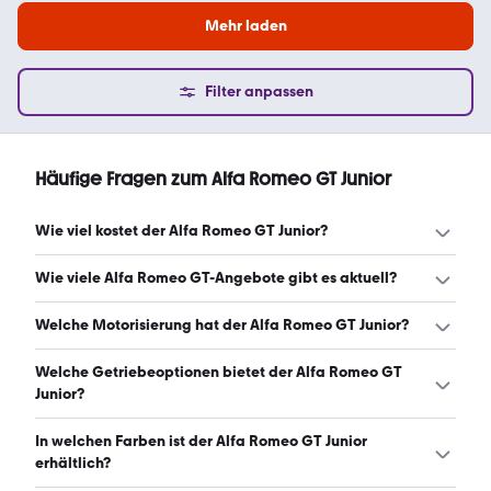
Mehr laden
Filter anpassen
Häufige Fragen zum Alfa Romeo GT Junior
Wie viel kostet der Alfa Romeo GT Junior?
Ein guter Preis für einen Alfa Romeo GT Junior liegt
Wie viele Alfa Romeo GT-Angebote gibt es aktuell?
zwischen 27.847 € und 39.875 €. (Stand: 10.8.2026)
Es gibt insgesamt 22 Alfa Romeo GT bei mobile.de, davon
Welche Motorisierung hat der Alfa Romeo GT Junior?
22 Gebraucht- und 0 Neuwagen. (Stand: 10.8.2026)
Der Alfa Romeo GT Junior hat Leistungen zwischen 1 und
Welche Getriebeoptionen bietet der Alfa Romeo GT
129 PS. (Stand: 10.8.2026)
Junior?
Der Alfa Romeo GT Junior ist mit manuellem Getriebe
In welchen Farben ist der Alfa Romeo GT Junior
erhältlich. (Stand: 10.8.2026)
erhältlich?