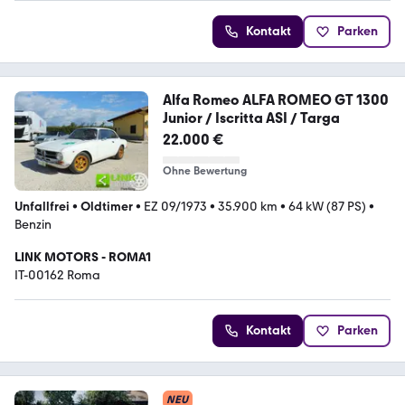
Kontakt
Parken
Alfa Romeo ALFA ROMEO GT 1300
Junior / Iscritta ASI / Targa
22.000 €
Ohne Bewertung
Unfallfrei
•
Oldtimer
•
EZ 09/1973
•
35.900 km
•
64 kW (87 PS)
•
Benzin
LINK MOTORS - ROMA1
IT-00162 Roma
Kontakt
Parken
NEU