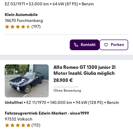
EZ 03/1971
•
53.000 km
•
64 kW (87 PS)
•
Benzin
Klein Automobile
74670 Forchtenberg
(
197
)
4.3 Sterne
Kontakt
Parken
Alfa Romeo GT 1300 junior 2l
Motor Inzahl. Giulia möglich
28.900 €
Ohne Bewertung
Unfallfrei
•
EZ 11/1970
•
140.000 km
•
94 kW (128 PS)
•
Benzin
Fahrzeugvertrieb Edwin Markert - since1999
97332 Volkach
(
112
)
4.9 Sterne