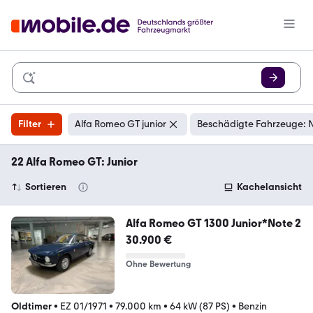
Filter
Alfa Romeo GT junior
Beschädigte Fahrzeuge: N
22 Alfa Romeo GT: Junior
Sortieren
Kachelansicht
Alfa Romeo GT 1300 Junior*Note 2
30.900 €
Ohne Bewertung
Oldtimer
•
EZ 01/1971
•
79.000 km
•
64 kW (87 PS)
•
Benzin