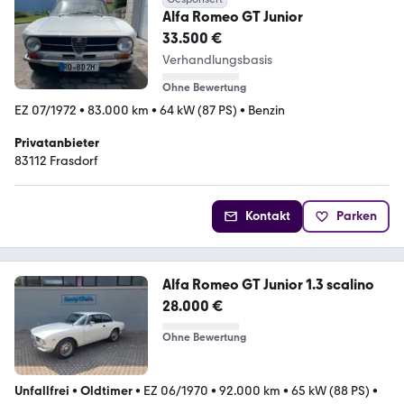
Alfa Romeo GT Junior
33.500 €
Verhandlungsbasis
Ohne Bewertung
EZ 07/1972
•
83.000 km
•
64 kW (87 PS)
•
Benzin
Privatanbieter
83112 Frasdorf
Kontakt
Parken
Alfa Romeo GT Junior 1.3 scalino
28.000 €
Ohne Bewertung
Unfallfrei
•
Oldtimer
•
EZ 06/1970
•
92.000 km
•
65 kW (88 PS)
•