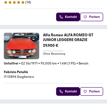
(
14
)
5 Sterne
Kontakt
Parken
Alfa Romeo ALFA ROMEO GT
JUNIOR LEGGERE GRAZIE
29.900 €
Ohne Bewertung
Unfallfrei
•
EZ 06/1971
•
95.000 km
•
1 kW (1 PS)
•
Benzin
Fabrizio Petullà
IT-13894 Gaglianico
Kontakt
Parken