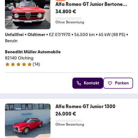
Alfa Romeo GT Junior Bertone
Kantenhauber
34.800 €
Ohne Bewertung
Unfallfrei
•
Oldtimer
•
EZ 07/1970
•
56.500 km
•
65 kW (88 PS)
•
Benzin
Benedikt Müller Automobile
82140 Olching
(
14
)
5 Sterne
Kontakt
Parken
Alfa Romeo GT Junior 1300
26.000 €
Ohne Bewertung