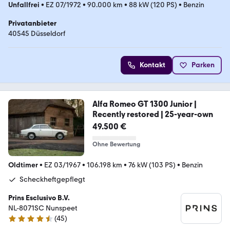
Unfallfrei
•
EZ 07/1972
•
90.000 km
•
88 kW (120 PS)
•
Benzin
Privatanbieter
40545 Düsseldorf
Kontakt
Parken
Alfa Romeo GT 1300 Junior |
Recently restored | 25-year-own
49.500 €
Ohne Bewertung
Oldtimer
•
EZ 03/1967
•
106.198 km
•
76 kW (103 PS)
•
Benzin
Scheckheftgepflegt
Prins Esclusivo B.V.
NL-8071SC Nunspeet
(
45
)
4.7 Sterne