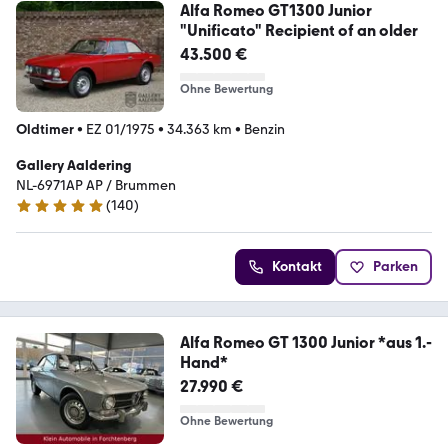
Alfa Romeo GT1300 Junior
"Unificato" Recipient of an older
43.500 €
Ohne Bewertung
Oldtimer
•
EZ 01/1975
•
34.363 km
•
Benzin
Gallery Aaldering
NL-6971AP AP / Brummen
(
140
)
4.8 Sterne
Kontakt
Parken
Alfa Romeo GT 1300 Junior *aus 1.-
Hand*
27.990 €
Ohne Bewertung