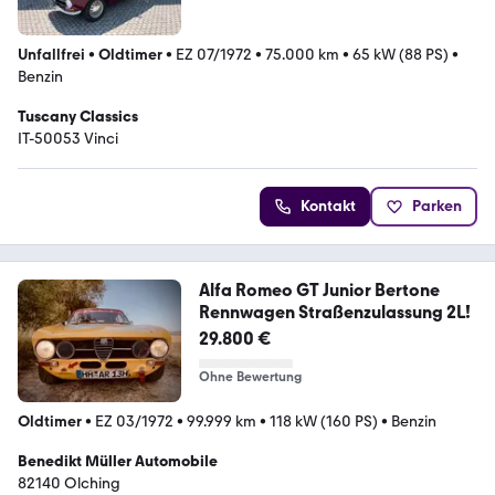
Unfallfrei
•
Oldtimer
•
EZ 07/1972
•
75.000 km
•
65 kW (88 PS)
•
Benzin
Tuscany Classics
IT-50053 Vinci
Kontakt
Parken
Alfa Romeo GT Junior Bertone
Rennwagen Straßenzulassung 2L!
29.800 €
Ohne Bewertung
Oldtimer
•
EZ 03/1972
•
99.999 km
•
118 kW (160 PS)
•
Benzin
Benedikt Müller Automobile
82140 Olching