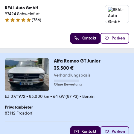
REAL-Auto GmbH
97424 Schweinfurt
(
756
)
4.9 Sterne
Kontakt
Parken
Alfa Romeo GT Junior
33.500 €
Verhandlungsbasis
Ohne Bewertung
EZ 07/1972
•
83.000 km
•
64 kW (87 PS)
•
Benzin
Privatanbieter
83112 Frasdorf
Kontakt
Parken