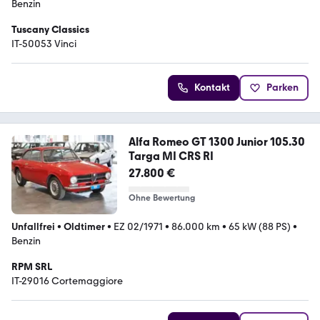
Benzin
Tuscany Classics
IT-50053 Vinci
Kontakt
Parken
Alfa Romeo GT 1300 Junior 105.30
Targa MI CRS RI
27.800 €
Ohne Bewertung
Unfallfrei
•
Oldtimer
•
EZ 02/1971
•
86.000 km
•
65 kW (88 PS)
•
Benzin
RPM SRL
IT-29016 Cortemaggiore