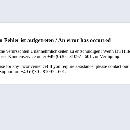
n Fehler ist aufgetreten / An error has occurred
 die verursachten Unannehmlichkeiten zu entschuldigen! Wenn Du Hilfe
unser Kundenservice unter +49 (0)30 - 81097 - 601 zur Verfügung.
se for any inconvenience! If you require assistance, please contact our
upport on +49 (0)30 - 81097 - 601.
e