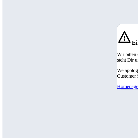
Ei
Wir bitten
steht Dir 
We apologi
Customer S
Homepag