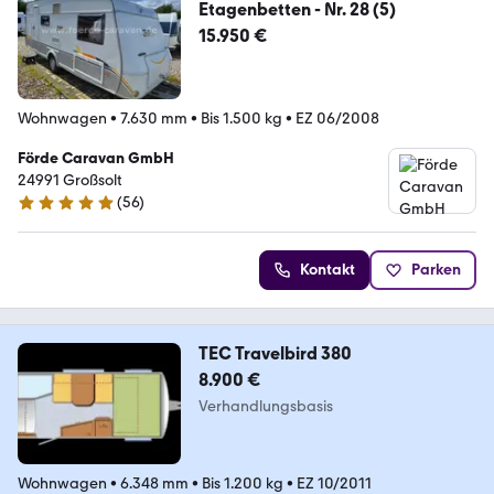
Etagenbetten - Nr. 28 (5)
15.950 €
Wohnwagen
•
7.630 mm
•
Bis 1.500 kg
•
EZ 06/2008
Förde Caravan GmbH
24991 Großsolt
(
56
)
5 Sterne
Kontakt
Parken
TEC Travelbird 380
8.900 €
Verhandlungsbasis
Wohnwagen
•
6.348 mm
•
Bis 1.200 kg
•
EZ 10/2011