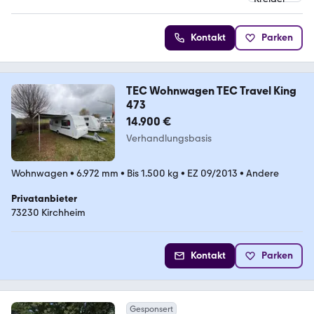
5 Sterne
Kontakt
Parken
TEC Wohnwagen TEC Travel King
473
14.900 €
Verhandlungsbasis
Wohnwagen
•
6.972 mm
•
Bis 1.500 kg
•
EZ 09/2013
•
Andere
Privatanbieter
73230 Kirchheim
Kontakt
Parken
Gesponsert