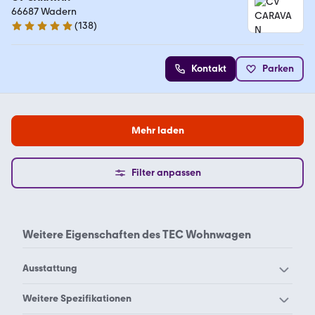
66687 Wadern
(
138
)
4.8 Sterne
Kontakt
Parken
Mehr laden
Filter anpassen
Weitere Eigenschaften des
TEC Wohnwagen
Ausstattung
TEC Etagenbett
Weitere Spezifikationen
Wohnwagen