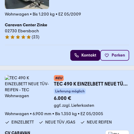
Wohnwagen
•
Bis 1.200 kg
•
EZ 05/2009
Caravan Center Zinke
02730 Ebersbach
(
23
)
5 Sterne
Kontakt
Parken
NEU
TEC 490 K EINZELBETT NEUE TÜV-
REIFEN
Lieferung möglich
6.000 €
ggf. zzgl. Lieferkosten
Wohnwagen
•
6.900 mm
•
Bis 1.350 kg
•
EZ 05/2005
EINZELBETT
NEUE TÜV /GAS
NEUE REIFEN
CV CARAVAN