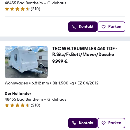
48455 Bad Bentheim – Gildehaus
(
210
)
4.3 Sterne
Kontakt
Parken
TEC WELTBUMMLER 460 TDF -
R.Sitz/Fr.Bett/Mover/Dusche
9.999 €
Wohnwagen
•
6.812 mm
•
Bis 1.500 kg
•
EZ 04/2012
Der Hollander
48455 Bad Bentheim – Gildehaus
(
210
)
4.3 Sterne
Kontakt
Parken