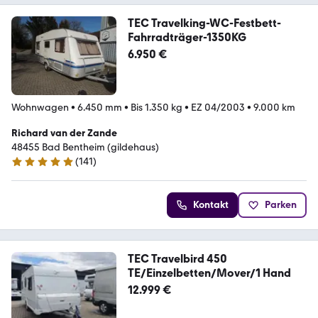
TEC Travelking-WC-Festbett-
Fahrradträger-1350KG
6.950 €
Wohnwagen
•
6.450 mm
•
Bis 1.350 kg
•
EZ 04/2003
•
9.000 km
Richard van der Zande
48455 Bad Bentheim (gildehaus)
(
141
)
5 Sterne
Kontakt
Parken
TEC Travelbird 450
TE/Einzelbetten/Mover/1 Hand
12.999 €