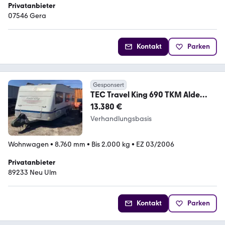
Privatanbieter
07546 Gera
Kontakt
Parken
Gesponsert
TEC Travel King 690 TKM Alde
Therme
13.380 €
Verhandlungsbasis
Wohnwagen
•
8.760 mm
•
Bis 2.000 kg
•
EZ 03/2006
Privatanbieter
89233 Neu Ulm
Kontakt
Parken