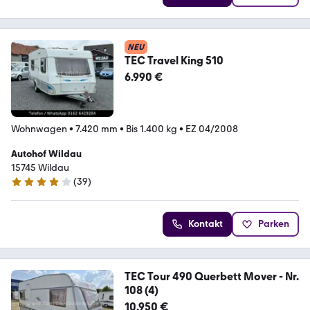
NEU
TEC Travel King 510
6.990 €
Wohnwagen
•
7.420 mm
•
Bis 1.400 kg
•
EZ 04/2008
Autohof Wildau
15745 Wildau
(
39
)
4 Sterne
Kontakt
Parken
TEC Tour 490 Querbett Mover - Nr.
108 (4)
10.950 €