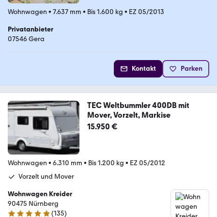
Wohnwagen
•
7.637 mm
•
Bis 1.600 kg
•
EZ 05/2013
Privatanbieter
07546 Gera
Kontakt
Parken
TEC Weltbummler 400DB mit
Mover, Vorzelt, Markise
15.950 €
Wohnwagen
•
6.310 mm
•
Bis 1.200 kg
•
EZ 05/2012
Vorzelt und Mover
Wohnwagen Kreider
90475 Nürnberg
(
135
)