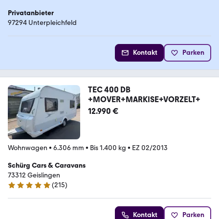
Privatanbieter
97294 Unterpleichfeld
Kontakt
Parken
TEC 400 DB
+MOVER+MARKISE+VORZELT+
12.990 €
Wohnwagen
•
6.306 mm
•
Bis 1.400 kg
•
EZ 02/2013
Schürg Cars & Caravans
73312 Geislingen
(
215
)
4.8 Sterne
Kontakt
Parken