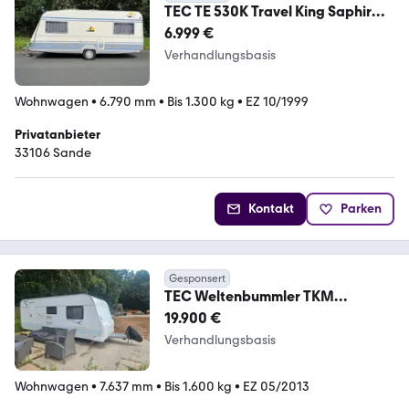
TEC TE 530K Travel King Saphir
1.Hd 5-Schlafpl Tüv
6.999 €
Verhandlungsbasis
Wohnwagen
•
6.790 mm
•
Bis 1.300 kg
•
EZ 10/1999
Privatanbieter
33106 Sande
Kontakt
Parken
Gesponsert
TEC Weltenbummler TKM
Wohnanhänger Doppelstockbett
19.900 €
Verhandlungsbasis
Wohnwagen
•
7.637 mm
•
Bis 1.600 kg
•
EZ 05/2013