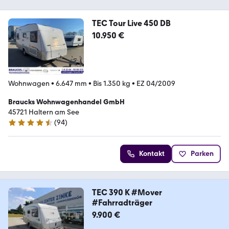
TEC Tour Live 450 DB
10.950 €
Wohnwagen
•
6.647 mm
•
Bis 1.350 kg
•
EZ 04/2009
Braucks Wohnwagenhandel GmbH
45721 Haltern am See
(
94
)
4.7 Sterne
Kontakt
Parken
TEC 390 K #Mover
#Fahrradträger
9.900 €