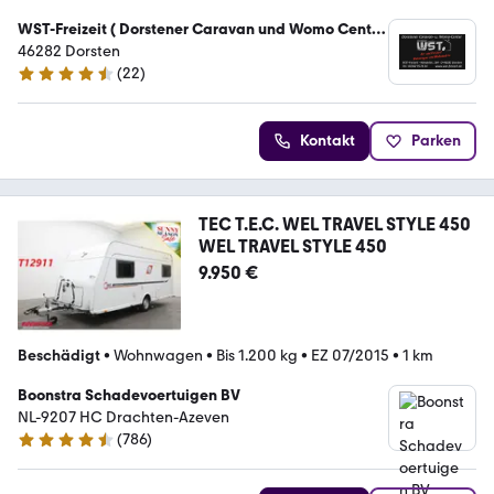
WST-Freizeit ( Dorstener Caravan und Womo Center
)
46282 Dorsten
(
22
)
4.7 Sterne
Kontakt
Parken
TEC T.E.C. WEL TRAVEL STYLE 450
WEL TRAVEL STYLE 450
9.950 €
Beschädigt
•
Wohnwagen
•
Bis 1.200 kg
•
EZ 07/2015
•
1 km
Boonstra Schadevoertuigen BV
NL-9207 HC Drachten-Azeven
(
786
)
4.4 Sterne