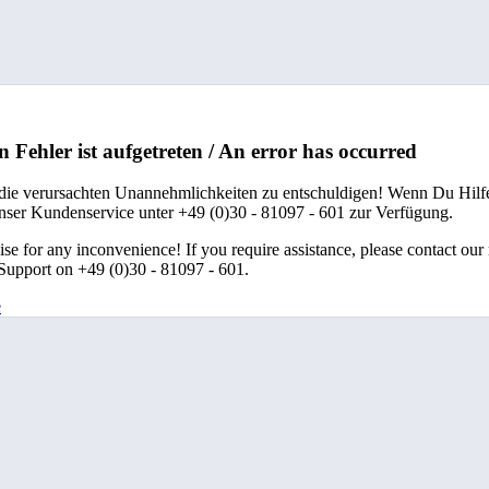
n Fehler ist aufgetreten / An error has occurred
 die verursachten Unannehmlichkeiten zu entschuldigen! Wenn Du Hilfe
unser Kundenservice unter +49 (0)30 - 81097 - 601 zur Verfügung.
se for any inconvenience! If you require assistance, please contact our
upport on +49 (0)30 - 81097 - 601.
e