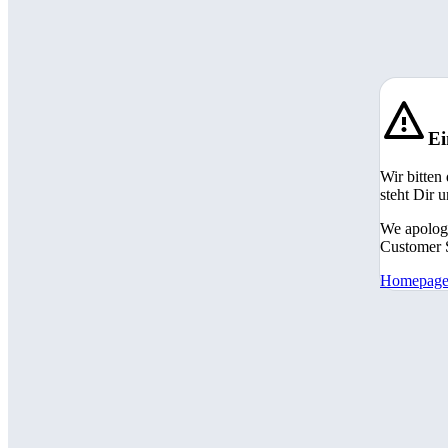
Ei
Wir bitten
steht Dir 
We apologi
Customer S
Homepag