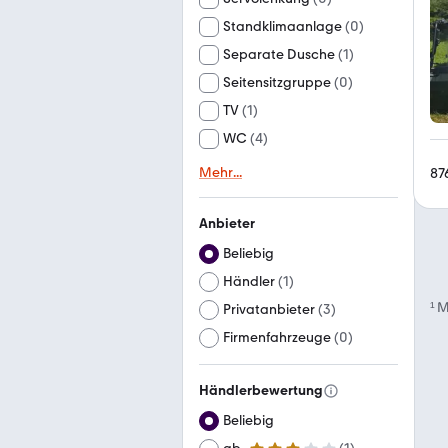
Standklimaanlage
(
0
)
Separate Dusche
(
1
)
Seitensitzgruppe
(
0
)
TV
(
1
)
WC
(
4
)
Mehr
...
87
Anbieter
Beliebig
Händler
(
1
)
¹
M
Privatanbieter
(
3
)
Firmenfahrzeuge
(
0
)
Händlerbewertung
Beliebig