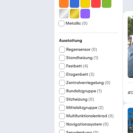
Metallic
(
0
)
Ausstattung
Regensensor
(
0
)
Standheizung
(
1
)
Festbett
(
4
)
Etagenbett
(
3
)
Zentralverriegelung
(
0
)
Rundsitzgruppe
(
1
)
41
Sitzheizung
(
0
)
Mittelsitzgruppe
(
2
)
Multifunktionslenkrad
(
0
)
Navigationssystem
(
0
)
Servolenkung
(
0
)