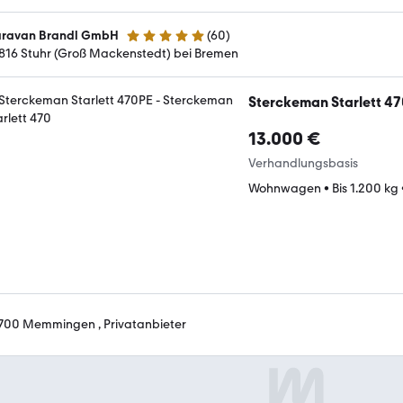
ravan Brandl GmbH
(
60
)
4.8 Sterne
816 Stuhr (Groß Mackenstedt) bei Bremen
Sterckeman Starlett 4
13.000 €
Verhandlungsbasis
Wohnwagen
•
Bis 1.200 kg
700 Memmingen , Privatanbieter