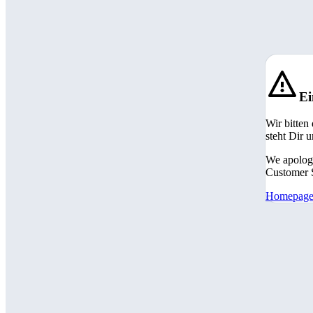
Ei
Wir bitten
steht Dir 
We apologi
Customer S
Homepag