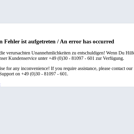
n Fehler ist aufgetreten / An error has occurred
 die verursachten Unannehmlichkeiten zu entschuldigen! Wenn Du Hilfe
unser Kundenservice unter +49 (0)30 - 81097 - 601 zur Verfügung.
se for any inconvenience! If you require assistance, please contact our
upport on +49 (0)30 - 81097 - 601.
e