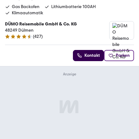
Gas Backofen
Lithiumbatterie 100AH
Klimaautomatik
DÜMO Reisemobile GmbH & Co. KG
48249 Dülmen
(
427
)
4.3 Sterne
Kontakt
Parken