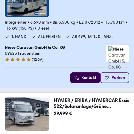
Integrierter
•
6.690 mm
•
Bis 3.500 kg
•
EZ 07/2012
•
115.700 km
•
116 kW (158 PS)
•
Diesel
1. HAND
ALUFELGEN
AB 499,- MTL. 0,- ANZ.
Niese Caravan GmbH & Co. KG
09623 Frauenstein
(
1269
)
4.9 Sterne
Kontakt
Parken
HYMER / ERIBA / HYMERCAR Exsis
522/Solaranlage/Grüne
Plakette/Festbett
29.999 €