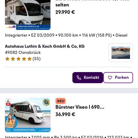
selten
29.990 €
Integrierter
•
EZ 03/2009
•
90.100 km
•
116 kW (158 PS)
•
Diesel
Autohaus Luthin & Koch GmbH & Co, KG
49082 Osnabrück
(
55
)
4.9 Sterne
Kontakt
Parken
NEU
Bürstner Viseo I 690
G/Einzelbetten+Hubbett/Garage/
36.990 €
Klima
Integrierter
•
7.005 mm
•
Bis 3.500 kg
•
EZ 03/2016
•
123.033 km
•