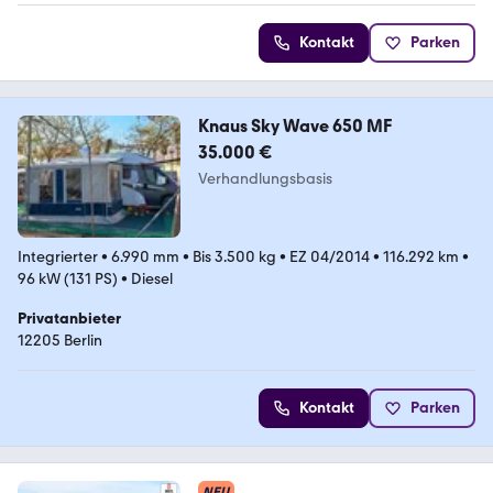
Kontakt
Parken
Knaus Sky Wave 650 MF
35.000 €
Verhandlungsbasis
Integrierter
•
6.990 mm
•
Bis 3.500 kg
•
EZ 04/2014
•
116.292 km
•
96 kW (131 PS)
•
Diesel
Privatanbieter
12205 Berlin
Kontakt
Parken
NEU