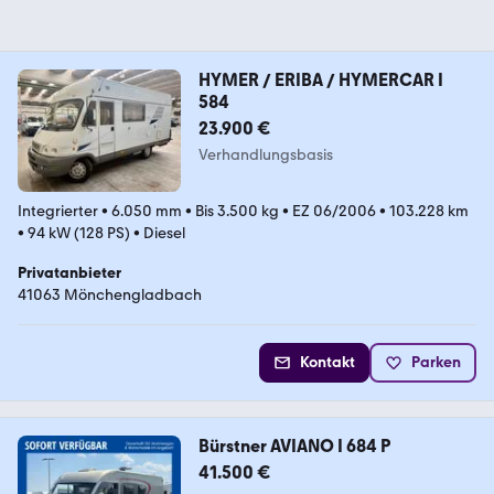
HYMER / ERIBA / HYMERCAR I
584
23.900 €
Verhandlungsbasis
Integrierter
•
6.050 mm
•
Bis 3.500 kg
•
EZ 06/2006
•
103.228 km
•
94 kW (128 PS)
•
Diesel
Privatanbieter
41063 Mönchengladbach
Kontakt
Parken
Bürstner AVIANO I 684 P
41.500 €