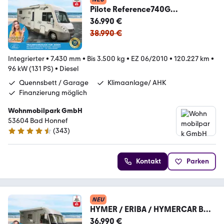
Pilote Reference740G
LG/Einzelbetten/Klima/Solar/Gar
36.990 €
age
38.990 €
Integrierter
•
7.430 mm
•
Bis 3.500 kg
•
EZ 06/2010
•
120.227 km
•
96 kW (131 PS)
•
Diesel
Quennsbett / Garage
Klimaanlage/ AHK
Finanzierung möglich
Wohnmobilpark GmbH
53604 Bad Honnef
(
343
)
4.3 Sterne
Kontakt
Parken
NEU
HYMER / ERIBA / HYMERCAR B
514
36.990 €