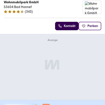
Wohnmobilpark GmbH
53604 Bad Honnef
(
343
)
4.3 Sterne
Kontakt
Parken