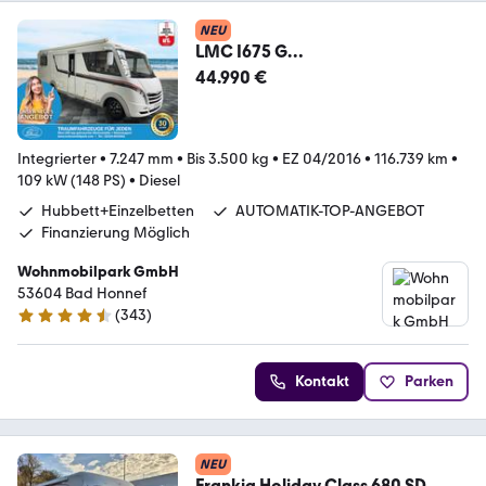
NEU
LMC I675 G
Sportline/Eunzelbetten+Hubbett/
44.990 €
Markise
Integrierter
•
7.247 mm
•
Bis 3.500 kg
•
EZ 04/2016
•
116.739 km
•
109 kW (148 PS)
•
Diesel
Hubbett+Einzelbetten
AUTOMATIK-TOP-ANGEBOT
Finanzierung Möglich
Wohnmobilpark GmbH
53604 Bad Honnef
(
343
)
4.3 Sterne
Kontakt
Parken
NEU
Frankia Holiday Class 680 SD