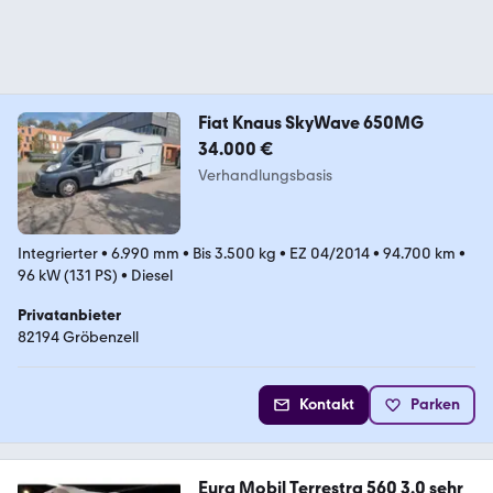
Fiat Knaus SkyWave 650MG
34.000 €
Verhandlungsbasis
Integrierter
•
6.990 mm
•
Bis 3.500 kg
•
EZ 04/2014
•
94.700 km
•
96 kW (131 PS)
•
Diesel
Privatanbieter
82194 Gröbenzell
Kontakt
Parken
Eura Mobil Terrestra 560 3,0 sehr