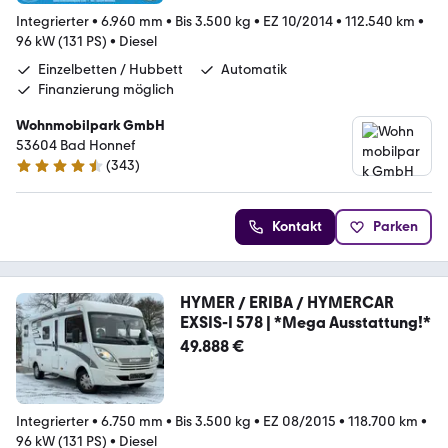
Integrierter
•
6.960 mm
•
Bis 3.500 kg
•
EZ 10/2014
•
112.540 km
•
96 kW (131 PS)
•
Diesel
Einzelbetten / Hubbett
Automatik
Finanzierung möglich
Wohnmobilpark GmbH
53604 Bad Honnef
(
343
)
4.3 Sterne
Kontakt
Parken
HYMER / ERIBA / HYMERCAR
EXSIS-I 578 | *Mega Ausstattung!*
49.888 €
Integrierter
•
6.750 mm
•
Bis 3.500 kg
•
EZ 08/2015
•
118.700 km
•
96 kW (131 PS)
•
Diesel