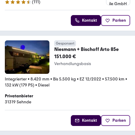
(
111
)
4.6 Sterne
Kontakt
Parken
Gesponsert
Niesmann + Bischoff Arto 85e
151.000 €
Verhandlungsbasis
Integrierter
•
8.420 mm
•
Bis 5.500 kg
•
EZ 12/2022
•
57.500 km
•
132 kW (179 PS)
•
Diesel
Privatanbieter
31319 Sehnde
Kontakt
Parken