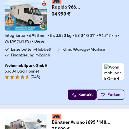
NEU
Rapido 966
F/2.Hand/Einzelbetten/Garage/Kl
34.990 €
ima/Markise
Integrierter
•
6.988 mm
•
Bis 3.850 kg
•
EZ 04/2011
•
96.747 km
•
96 kW (131 PS)
•
Diesel
Einzelbetten+Hubbett
Klima/Garage/Markise
Finanzierung möglich
Wohnmobilpark GmbH
53604 Bad Honnef
(
343
)
4.3 Sterne
Kontakt
Parken
NEU
Bürstner Aviano i 695 *148
PS*Hubbett*Queensbett*Klima