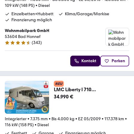
109 kW (148 PS)
•
Diesel
Einzelbetten+Hubbett
Klima/Garage/Markise
Finanzierung möglich
Wohnmobilpark GmbH
53604 Bad Honnef
(
343
)
4.3 Sterne
Kontakt
Parken
NEU
LMC Liberty I 710
Explorer/Festbett/Garage/Markis
34.990 €
e
Integrierter
•
7.375 mm
•
Bis 4.000 kg
•
EZ 05/2009
•
117.378 km
•
116 kW (158 PS)
•
Diesel
Festbett
Garage
Finanzierung möglich