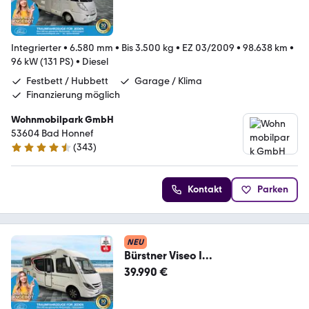
CL/Festbett+Hubbett/Garage/Kli
ma/Markise
Integrierter
•
6.580 mm
•
Bis 3.500 kg
•
EZ 03/2009
•
98.638 km
•
96 kW (131 PS)
•
Diesel
Festbett / Hubbett
Garage / Klima
Finanzierung möglich
Wohnmobilpark GmbH
53604 Bad Honnef
(
343
)
4.3 Sterne
Kontakt
Parken
NEU
Bürstner Viseo I
690/Einzelbetten+Hubbett/Finanz
39.990 €
ierung