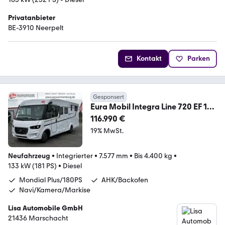
Privatanbieter
BE-3910 Neerpelt
Kontakt
Parken
Gesponsert
Eura Mobil Integra Line 720 EF 180
PS AHK Backofen Automati
116.990 €
19% MwSt.
Neufahrzeug
•
Integrierter
•
7.577 mm
•
Bis 4.400 kg
•
133 kW (181 PS)
•
Diesel
Mondial Plus/180PS
AHK/Backofen
Navi/Kamera/Markise
Lisa Automobile GmbH
21436 Marschacht