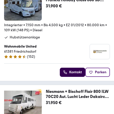
Alde,Solar,Hubst.kein Bett
31.900 €
Integrierter
•
7.150 mm
•
Bis 4.500 kg
•
EZ 01/2012
•
80.000 km
•
109 kW (148 PS)
•
Diesel
Hubstützenanlage
Wohnmobile United
61381 Friedrichsdorf
(
152
)
4.6 Sterne
Kontakt
Parken
Niesmann + Bischoff Flair 800 ILW
70C20 Aut. Lucht Leder Dakairco
So
31.950 €