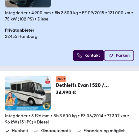
Integrierter
•
4.900 mm
•
Bis 2.800 kg
•
EZ 09/2015
•
121.000 km
•
75 kW (102 PS)
•
Diesel
Privatanbieter
22455 Hamburg
Kontakt
Parken
NEU
Dethleffs Evan I 520 /
Hubbett/Klima/FINANZIERUNG
34.990 €
Integrierter
•
5.196 mm
•
Bis 3.500 kg
•
EZ 06/2014
•
77.307 km
•
96 kW (131 PS)
•
Diesel
Hubbett
Klimaautomatik
Finanzierung möglich