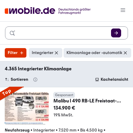
Filter
Integrierter
Klimaanlage oder -automatik
4.365 Integrierter Klimaanlage
Sortieren
Kachelansicht
Top
Gesponsert
Malibu I 490 RB-LE Freistaat-
Edition
134.900 €
19% MwSt.
Neufahrzeug
•
Integrierter
•
7.520 mm
•
Bis 4.500 kg
•