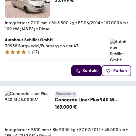
35.999 €
Integrierter
•
7.110 mm
•
Bis 3.500 kg
•
EZ 06/2014
•
107.000 km
•
109 kW (148 PS)
•
Diesel
Autohaus Schiller GmbH
30938 Burgwedel/Fuhrberg an der A7
(
17
)
4 Sterne
Kontakt
Parken
Gesponsert
Concorde Liner Plus 940 M
45.000KM
169.000 €
Integrierter
•
9.510 mm
•
Bis 9.000 kg
•
EZ 07/2012
•
45.000 km
•
185 kW (252 PS)
•
Diesel