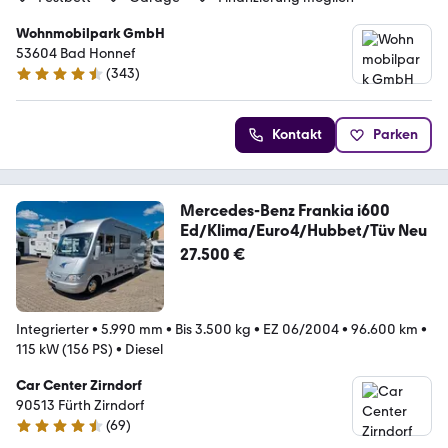
Wohnmobilpark GmbH
53604 Bad Honnef
(
343
)
4.3 Sterne
Kontakt
Parken
Mercedes-Benz Frankia i600
Ed/Klima/Euro4/Hubbet/Tüv Neu
27.500 €
Integrierter
•
5.990 mm
•
Bis 3.500 kg
•
EZ 06/2004
•
96.600 km
•
115 kW (156 PS)
•
Diesel
Car Center Zirndorf
90513 Fürth Zirndorf
(
69
)
4.6 Sterne