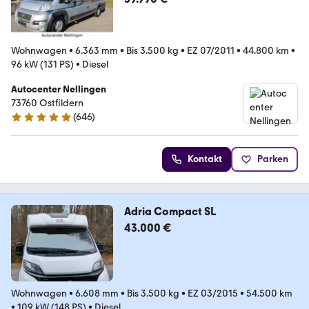
Wohnwagen
•
6.363 mm
•
Bis 3.500 kg
•
EZ 07/2011
•
44.800 km
•
96 kW (131 PS)
•
Diesel
Autocenter Nellingen
73760 Ostfildern
(
646
)
4.8 Sterne
Kontakt
Parken
Adria Compact SL
43.000 €
Wohnwagen
•
6.608 mm
•
Bis 3.500 kg
•
EZ 03/2015
•
54.500 km
•
109 kW (148 PS)
•
Diesel