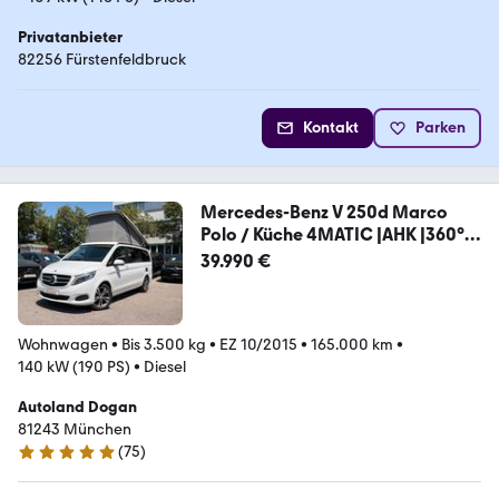
Privatanbieter
82256 Fürstenfeldbruck
Kontakt
Parken
Mercedes-Benz V 250d Marco
Polo / Küche 4MATIC |AHK |360°
|ACC
39.990 €
Wohnwagen
•
Bis 3.500 kg
•
EZ 10/2015
•
165.000 km
•
140 kW (190 PS)
•
Diesel
Autoland Dogan
81243 München
(
75
)
4.8 Sterne