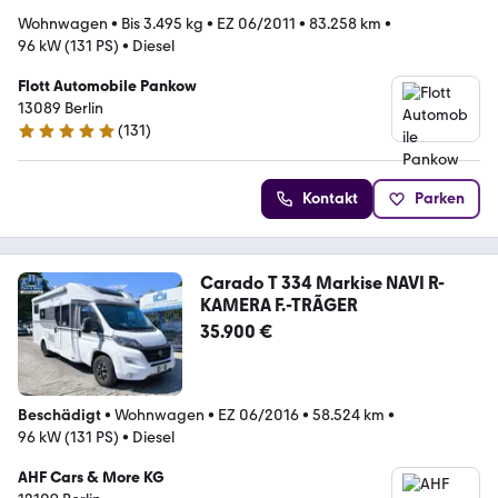
Wohnwagen
•
Bis 3.495 kg
•
EZ 06/2011
•
83.258 km
•
96 kW (131 PS)
•
Diesel
Flott Automobile Pankow
13089 Berlin
(
131
)
4.9 Sterne
Kontakt
Parken
Carado T 334 Markise NAVI R-
KAMERA F.-TRÃGER
35.900 €
Beschädigt
•
Wohnwagen
•
EZ 06/2016
•
58.524 km
•
96 kW (131 PS)
•
Diesel
AHF Cars & More KG