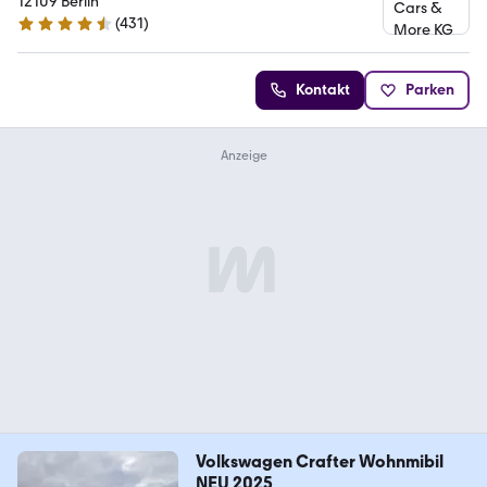
12109 Berlin
(
431
)
4.5 Sterne
Kontakt
Parken
Volkswagen Crafter Wohnmibil
NEU 2025