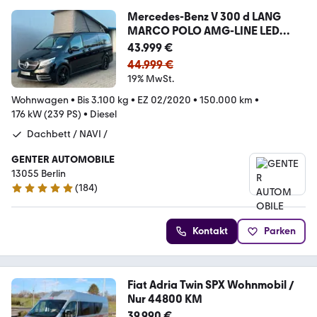
Mercedes-Benz V 300 d LANG
MARCO POLO AMG-LINE LED
KAMERA AHK
43.999 €
44.999 €
19% MwSt.
Wohnwagen
•
Bis 3.100 kg
•
EZ 02/2020
•
150.000 km
•
176 kW (239 PS)
•
Diesel
Dachbett / NAVI /
GENTER AUTOMOBILE
13055 Berlin
(
184
)
4.9 Sterne
Kontakt
Parken
Fiat Adria Twin SPX Wohnmobil /
Nur 44800 KM
39.990 €