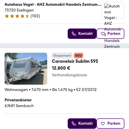
Autohaus Vogel - AHZ Automobil Handels Zentrum
GmbH
73730 Esslingen
(
102
)
4.4 Sterne
Kontakt
Parken
Gesponsert
NEU
Caravelair Sublim 595
12.800 €
Verhandlungsbasis
Wohnwagen
•
7.670 mm
•
Bis 1.670 kg
•
EZ 07/2012
Privatanbieter
67681 Sembach
Kontakt
Parken