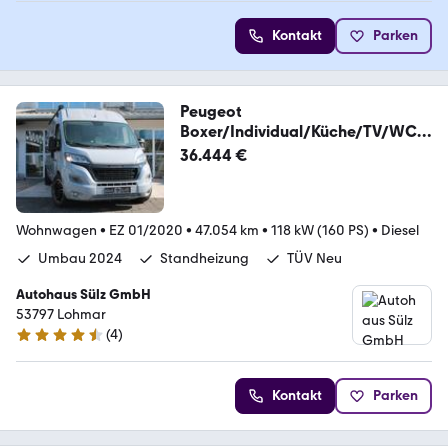
Kontakt
Parken
Peugeot
Boxer/Individual/Küche/TV/WC/
Solar/Markisse/Spur
36.444 €
Wohnwagen
•
EZ 01/2020
•
47.054 km
•
118 kW (160 PS)
•
Diesel
Umbau 2024
Standheizung
TÜV Neu
Autohaus Sülz GmbH
53797 Lohmar
(
4
)
4.6 Sterne
Kontakt
Parken