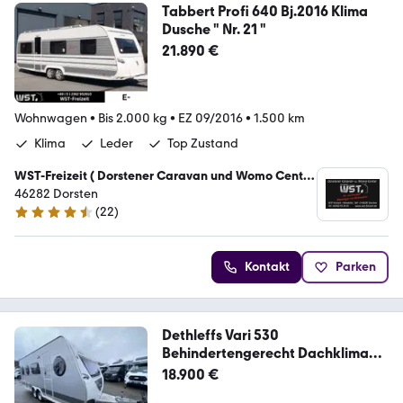
Tabbert Profi 640 Bj.2016 Klima
Dusche " Nr. 21 "
21.890 €
Wohnwagen
•
Bis 2.000 kg
•
EZ 09/2016
•
1.500 km
Klima
Leder
Top Zustand
WST-Freizeit ( Dorstener Caravan und Womo Center
)
46282 Dorsten
(
22
)
4.7 Sterne
Kontakt
Parken
Dethleffs Vari 530
Behindertengerecht Dachklima
Mover
18.900 €