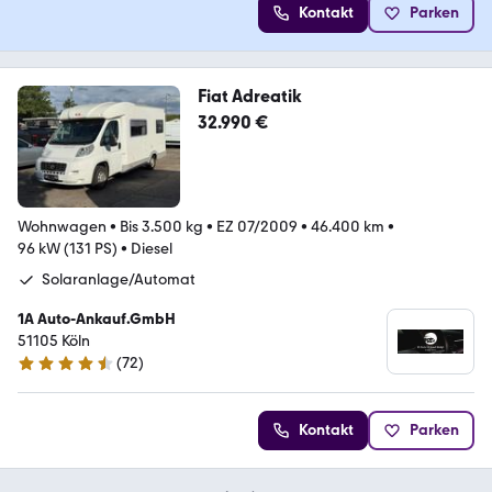
Kontakt
Parken
Fiat Adreatik
32.990 €
Wohnwagen
•
Bis 3.500 kg
•
EZ 07/2009
•
46.400 km
•
96 kW (131 PS)
•
Diesel
Solaranlage/Automat
1A Auto-Ankauf.GmbH
51105 Köln
(
72
)
4.6 Sterne
Kontakt
Parken