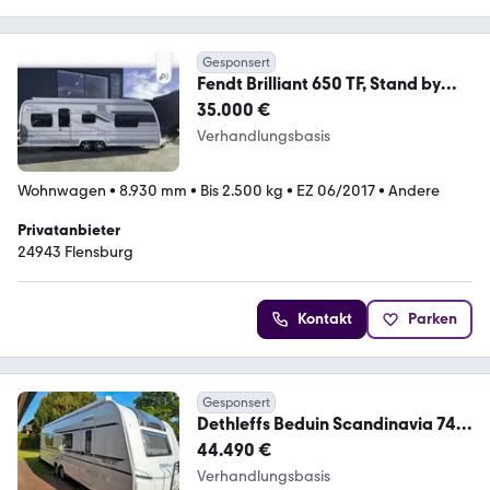
Gesponsert
Fendt Brilliant 650 TF, Stand by
Zelt, Mover, Klima...
35.000 €
Verhandlungsbasis
Wohnwagen
•
8.930 mm
•
Bis 2.500 kg
•
EZ 06/2017
•
Andere
Privatanbieter
24943 Flensburg
Kontakt
Parken
Gesponsert
Dethleffs Beduin Scandinavia 740
BFK
44.490 €
Verhandlungsbasis