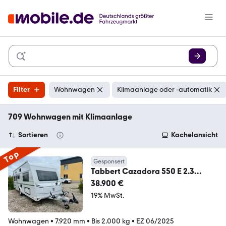
Filter
Wohnwagen
Klimaanlage oder -automatik
709 Wohnwagen mit Klimaanlage
Sortieren
Kachelansicht
Top
Gesponsert
Tabbert Cazadora 550 E 2.3
KLIMA MOVER FAHRRADTR SAT TV
38.900 €
19% MwSt.
Wohnwagen
•
7.920 mm
•
Bis 2.000 kg
•
EZ 06/2025