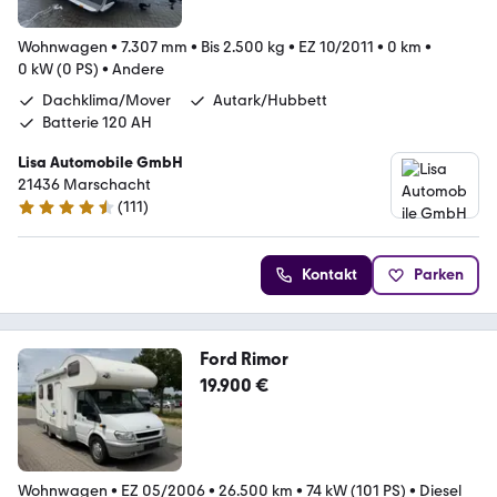
Wohnwagen
•
7.307 mm
•
Bis 2.500 kg
•
EZ 10/2011
•
0 km
•
0 kW (0 PS)
•
Andere
Dachklima/Mover
Autark/Hubbett
Batterie 120 AH
Lisa Automobile GmbH
21436 Marschacht
(
111
)
4.6 Sterne
Kontakt
Parken
Ford Rimor
19.900 €
Wohnwagen
•
EZ 05/2006
•
26.500 km
•
74 kW (101 PS)
•
Diesel