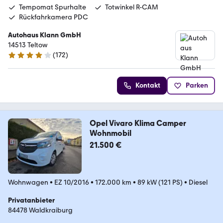
Tempomat Spurhalte
Totwinkel R-CAM
Rückfahrkamera PDC
Autohaus Klann GmbH
14513 Teltow
(
172
)
4 Sterne
Kontakt
Parken
Opel Vivaro Klima Camper
Wohnmobil
21.500 €
Wohnwagen
•
EZ 10/2016
•
172.000 km
•
89 kW (121 PS)
•
Diesel
Privatanbieter
84478 Waldkraiburg