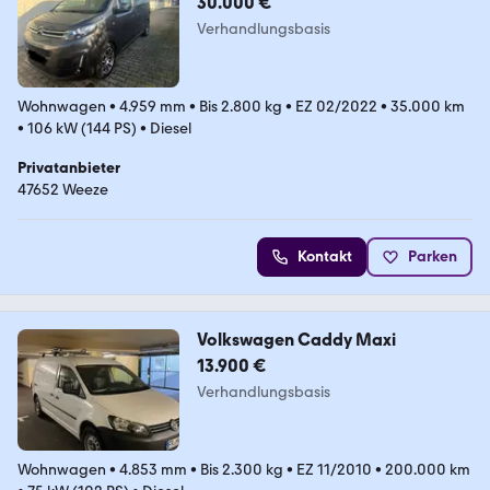
30.000 €
Verhandlungsbasis
Wohnwagen
•
4.959 mm
•
Bis 2.800 kg
•
EZ 02/2022
•
35.000 km
•
106 kW (144 PS)
•
Diesel
Privatanbieter
47652 Weeze
Kontakt
Parken
Volkswagen Caddy Maxi
13.900 €
Verhandlungsbasis
Wohnwagen
•
4.853 mm
•
Bis 2.300 kg
•
EZ 11/2010
•
200.000 km