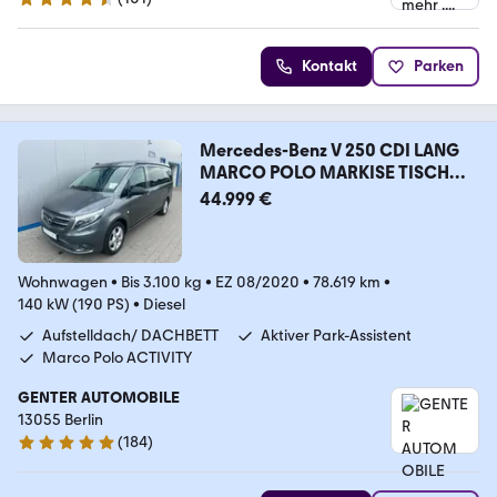
4.6 Sterne
Kontakt
Parken
Mercedes-Benz V 250 CDI LANG
MARCO POLO MARKISE TISCH
NAVI AHK
44.999 €
Wohnwagen
•
Bis 3.100 kg
•
EZ 08/2020
•
78.619 km
•
140 kW (190 PS)
•
Diesel
Aufstelldach/ DACHBETT
Aktiver Park-Assistent
Marco Polo ACTIVITY
GENTER AUTOMOBILE
13055 Berlin
(
184
)
4.9 Sterne