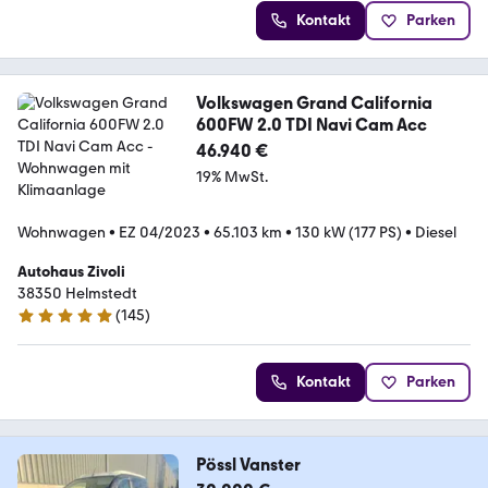
Kontakt
Parken
Volkswagen Grand California
600FW 2.0 TDI Navi Cam Acc
46.940 €
19% MwSt.
Wohnwagen
•
EZ 04/2023
•
65.103 km
•
130 kW (177 PS)
•
Diesel
Autohaus Zivoli
38350 Helmstedt
(
145
)
4.8 Sterne
Kontakt
Parken
Pössl Vanster