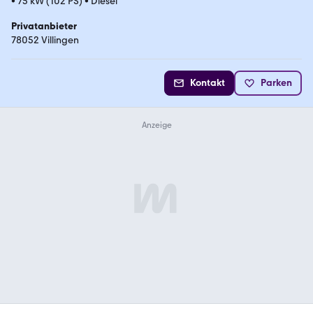
•
75 kW (102 PS)
•
Diesel
Privatanbieter
78052 Villingen
Kontakt
Parken