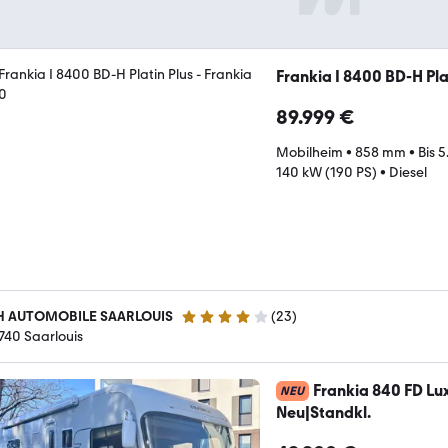
Frankia I 8400 BD-H Pla
89.999 €
Mobilheim
•
858 mm
•
Bis 
140 kW (190 PS)
•
Diesel
 AUTOMOBILE SAARLOUIS
(
23
)
4.2 Sterne
740 Saarlouis
Frankia 840 FD Lu
NEU
Neu|Standkl.