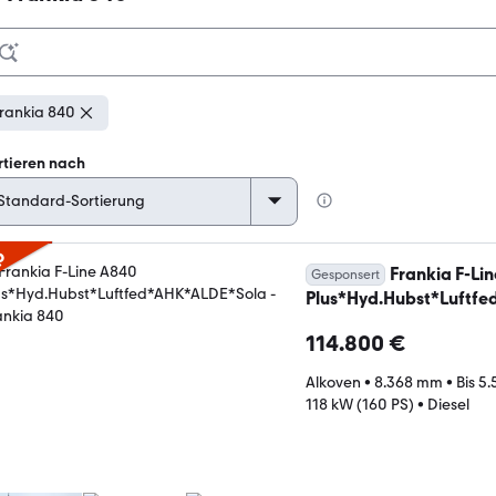
rankia 840
rtieren nach
p
Frankia F-Li
Gesponsert
Plus*Hyd.Hubst*Luftf
114.800 €
Alkoven
•
8.368 mm
•
Bis 5
118 kW (160 PS)
•
Diesel