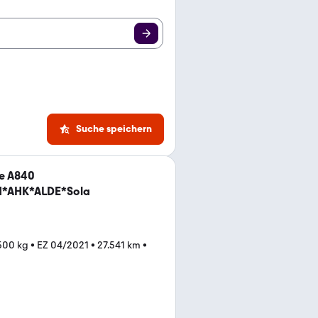
Suche speichern
ne A840
ed*AHK*ALDE*Sola
.500 kg
•
EZ 04/2021
•
27.541 km
•