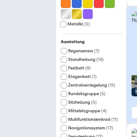
Metallic
(
5
)
Ausstattung
Regensensor
(
7
)
Standheizung
(
14
)
Festbett
(
8
)
Etagenbett
(
1
)
Zentralverriegelung
(
15
)
Rundsitzgruppe
(
5
)
Sitzheizung
(
5
)
Mittelsitzgruppe
(
4
)
Multifunktionslenkrad
(
11
)
Navigationssystem
(
17
)
Servolenkung
(
17
)