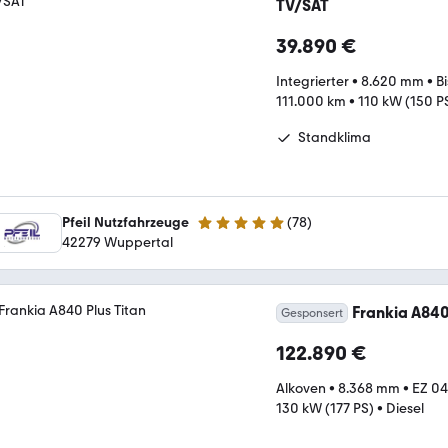
TV/SAT
39.890 €
Integrierter
•
8.620 mm
•
B
111.000 km
•
110 kW (150 P
Standklima
Pfeil Nutzfahrzeuge
(
78
)
5 Sterne
42279 Wuppertal
Frankia A840
Gesponsert
122.890 €
Alkoven
•
8.368 mm
•
EZ 0
130 kW (177 PS)
•
Diesel