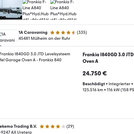
1A Caravaning
(
335
)
4.6 Sterne
45481 Mülheim an der Ruhr
Frankia I840GD 3.0 JTD
Oven A
24.750 €
Beschädigt
•
Integrierter
•
125.516 km
•
116 kW (158 PS
ekema Trading B.V.
(
29
)
3.8 Sterne
-9247 AX Ureterp