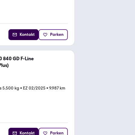
Kontakt
Parken
0 840 GD F-Line
lus)
is 5.500 kg
•
EZ 02/2025
•
9.987 km
Kontakt
Parken