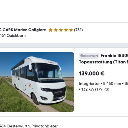
 CARS Marlon Caligiore
(
751
)
4.9 Sterne
451 Quickborn
Frankia I840
Gesponsert
Topausstattung (Titan P
139.000 €
Integrierter
•
8.460 mm
•
B
•
132 kW (179 PS)
764 Oesterwurth, Privatanbieter