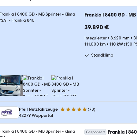
Frankia I 8400 GD - MB 
39.890 €
Integrierter
•
8.620 mm
•
B
111.000 km
•
110 kW (150 P
Standklima
Pfeil Nutzfahrzeuge
(
78
)
5 Sterne
42279 Wuppertal
Frankia I 840
Gesponsert