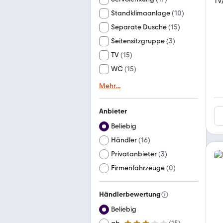
Standklimaanlage
(
10
)
Separate Dusche
(
15
)
Seitensitzgruppe
(
3
)
TV
(
15
)
WC
(
15
)
Mehr
...
Anbieter
Beliebig
Händler
(
16
)
Privatanbieter
(
3
)
Firmenfahrzeuge
(
0
)
Händlerbewertung
Beliebig