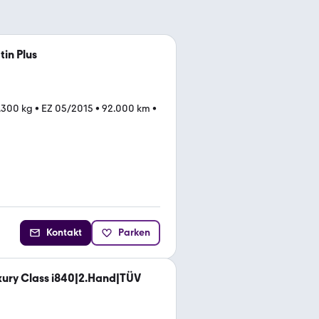
tin Plus
5.300 kg
•
EZ 05/2015
•
92.000 km
•
Kontakt
Parken
xury Class i840|2.Hand|TÜV