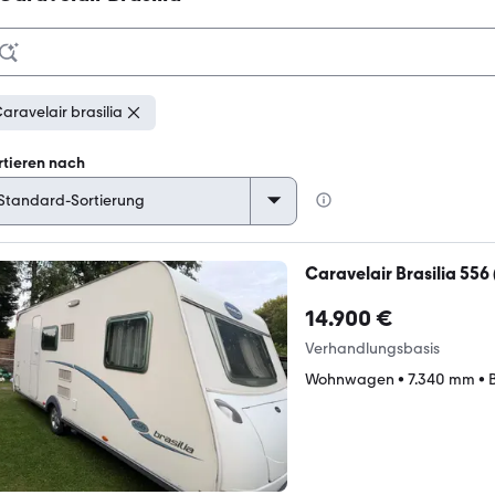
aravelair brasilia
rtieren nach
Caravelair Brasilia 55
14.900 €
Verhandlungsbasis
Wohnwagen
•
7.340 mm
•