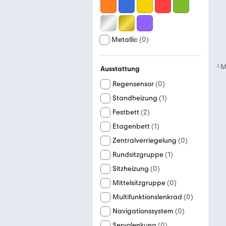
Metallic
(
0
)
¹
M
Ausstattung
Regensensor
(
0
)
Standheizung
(
1
)
Festbett
(
2
)
Etagenbett
(
1
)
Zentralverriegelung
(
0
)
Rundsitzgruppe
(
1
)
Sitzheizung
(
0
)
Mittelsitzgruppe
(
0
)
Multifunktionslenkrad
(
0
)
Navigationssystem
(
0
)
Servolenkung
(
0
)