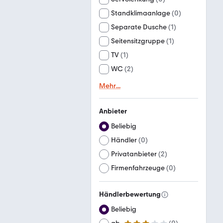
Standklimaanlage
(
0
)
Separate Dusche
(
1
)
Seitensitzgruppe
(
1
)
TV
(
1
)
WC
(
2
)
Mehr
...
Anbieter
Beliebig
Händler
(
0
)
Privatanbieter
(
2
)
Firmenfahrzeuge
(
0
)
Händlerbewertung
Beliebig