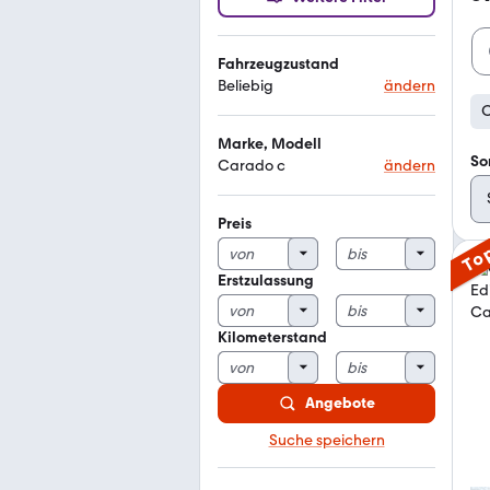
Fahrzeugzustand
Beliebig
ändern
C
Marke, Modell
So
Carado c
ändern
Preis
To
Erstzulassung
Kilometerstand
Angebote
Suche speichern