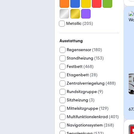
Metallic
(
205
)
Ausstattung
Regensensor
(
180
)
Standheizung
(
153
)
Festbett
(
468
)
Etagenbett
(
28
)
Zentralverriegelung
(
488
)
Rundsitzgruppe
(
9
)
Sitzheizung
(
3
)
Mittelsitzgruppe
(
129
)
67
Multifunktionslenkrad
(
401
)
Navigationssystem
(
268
)
Servolenkung
(
533
)