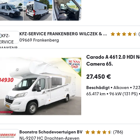
KFZ-SERVICE FRANKENBERG WILCZEK & HAFERKORN AUTOMOBILE OHG
(
4.6 Sterne
09669 Frankenberg
Carado A 461 2.0 HDI N
Camera 65.
27.450 €
Beschädigt
•
Alkoven
•
7.2
65.417 km
•
96 kW (131 PS)
Boonstra Schadevoertuigen BV
(
786
)
4.4 Sterne
NL-9207 HC Drachten-Azeven