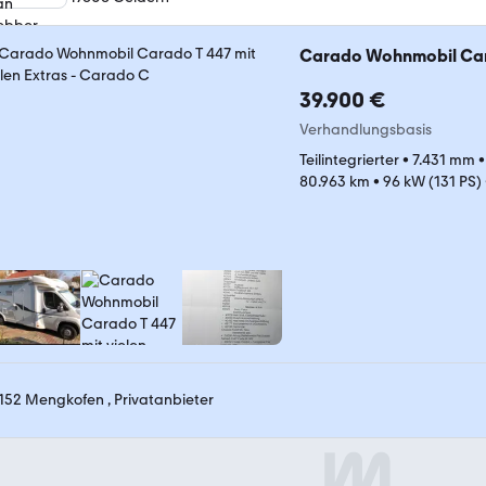
Carado Wohnmobil Cara
39.900 €
Verhandlungsbasis
Teilintegrierter
•
7.431 mm
80.963 km
•
96 kW (131 PS)
152 Mengkofen , Privatanbieter