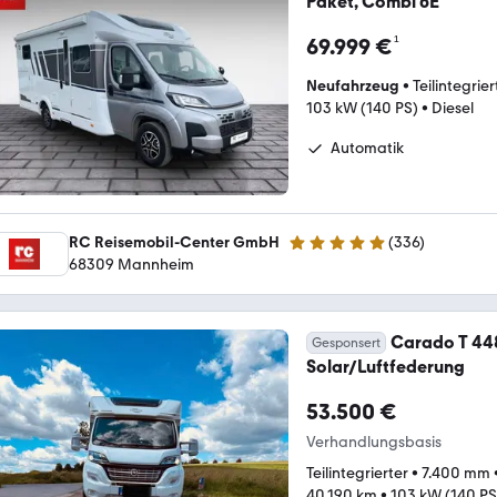
Paket, Combi 6E
¹
69.999 €
Neufahrzeug
•
Teilintegrier
103 kW (140 PS)
•
Diesel
Automatik
RC Reisemobil-Center GmbH
(
336
)
4.9 Sterne
68309 Mannheim
Carado T 448
Gesponsert
Solar/Luftfederung
53.500 €
Verhandlungsbasis
Teilintegrierter
•
7.400 mm
40.190 km
•
103 kW (140 PS