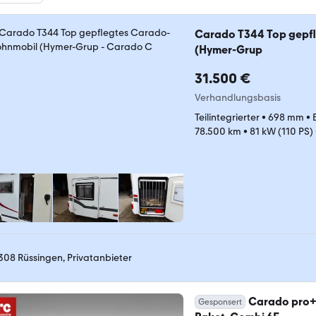
Carado T344 Top gepf
(Hymer-Grup
31.500 €
Verhandlungsbasis
Teilintegrierter
•
698 mm
•
78.500 km
•
81 kW (110 PS)
308 Rüssingen, Privatanbieter
Carado pro+ 
Gesponsert