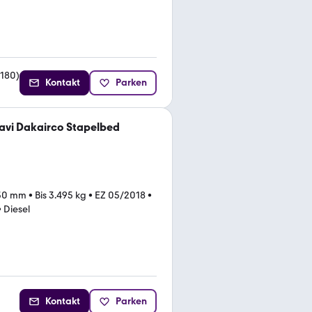
180
)
Kontakt
Parken
avi Dakairco Stapelbed
30 mm
•
Bis 3.495 kg
•
EZ 05/2018
•
•
Diesel
Kontakt
Parken