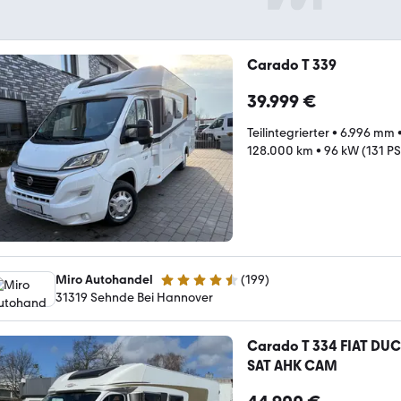
Carado T 339
39.999 €
Teilintegrierter
•
6.996 mm
128.000 km
•
96 kW (131 PS
Miro Autohandel
(
199
)
4.7 Sterne
31319 Sehnde Bei Hannover
Carado T 334 FIAT D
SAT AHK CAM