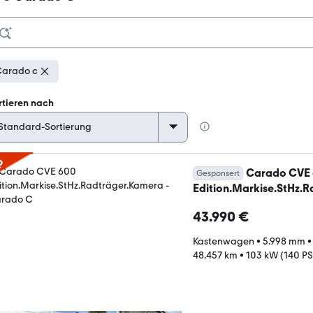
arado c
rtieren nach
p
Carado CVE
Gesponsert
Edition.Markise.StHz.
43.990 €
Kastenwagen
•
5.998 mm
48.457 km
•
103 kW (140 PS