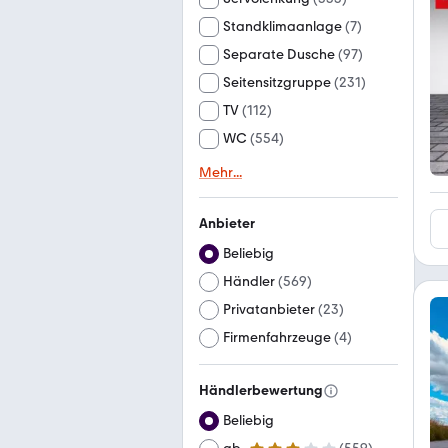
Standklimaanlage
(
7
)
Separate Dusche
(
97
)
Seitensitzgruppe
(
231
)
TV
(
112
)
WC
(
554
)
Mehr
...
Anbieter
Beliebig
Händler
(
569
)
Privatanbieter
(
23
)
Firmenfahrzeuge
(
4
)
Händlerbewertung
Beliebig