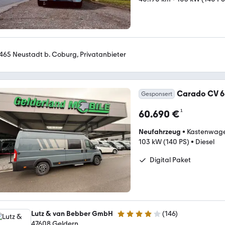
465 Neustadt b. Coburg, Privatanbieter
Carado CV 6
Gesponsert
¹
60.690 €
Neufahrzeug
•
Kastenwag
103 kW (140 PS)
•
Diesel
Digital Paket
Lutz & van Bebber GmbH
(
146
)
3.8 Sterne
47608 Geldern