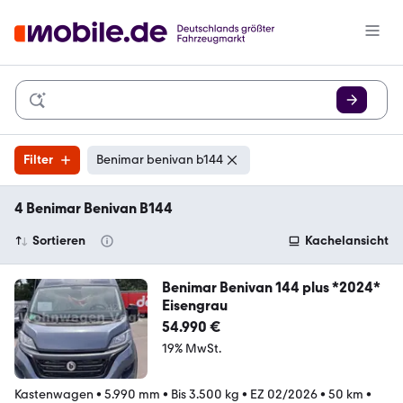
Filter
Benimar benivan b144
4 Benimar Benivan B144
Sortieren
Kachelansicht
Benimar Benivan 144 plus *2024*
Eisengrau
54.990 €
19% MwSt.
Kastenwagen
•
5.990 mm
•
Bis 3.500 kg
•
EZ 02/2026
•
50 km
•