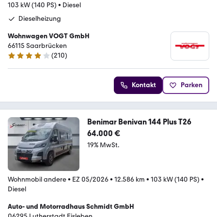
103 kW (140 PS)
•
Diesel
Dieselheizung
Wohnwagen VOGT GmbH
66115 Saarbrücken
(
210
)
4.2 Sterne
Kontakt
Parken
Benimar Benivan 144 Plus T26
64.000 €
19% MwSt.
Wohnmobil andere
•
EZ 05/2026
•
12.586 km
•
103 kW (140 PS)
•
Diesel
Auto- und Motorradhaus Schmidt GmbH
06295 Lutherstadt Eisleben