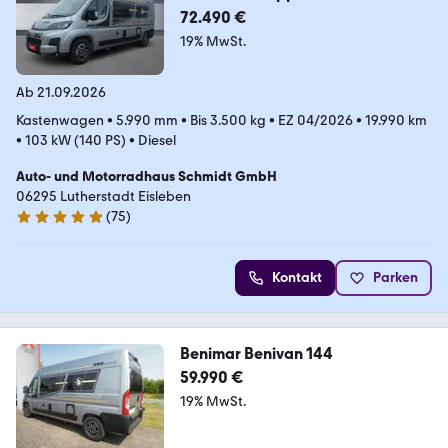
72.490 €
19% MwSt.
Ab 21.09.2026
Kastenwagen
•
5.990 mm
•
Bis 3.500 kg
•
EZ 04/2026
•
19.990 km
•
103 kW (140 PS)
•
Diesel
Auto- und Motorradhaus Schmidt GmbH
06295 Lutherstadt Eisleben
(
75
)
4.8 Sterne
Kontakt
Parken
Benimar Benivan 144
59.990 €
19% MwSt.