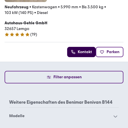
Neufahrzeug
•
Kastenwagen
•
5.990 mm
•
Bis 3.500 kg
•
103 kW (140 PS)
•
Diesel
Autohaus-Gehle GmbH
32657 Lemgo
(
19
)
5 Sterne
Kontakt
Parken
Filter anpassen
Weitere Eigenschaften des
Benimar Benivan B144
Modelle
Benimar Benivan B144
Benimar Benivan