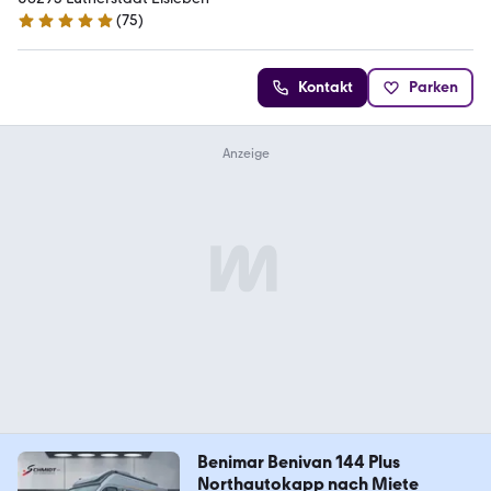
(
75
)
4.8 Sterne
Kontakt
Parken
Benimar Benivan 144 Plus
Northautokapp nach Miete