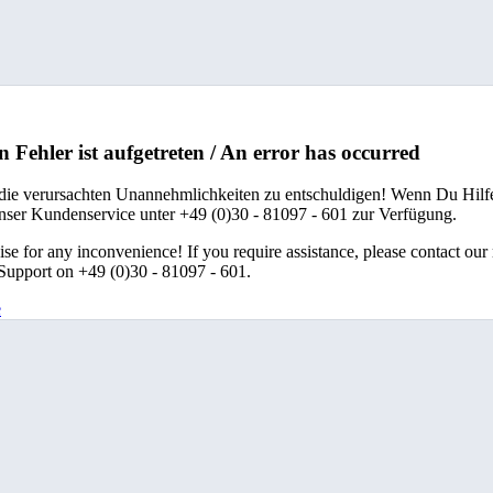
n Fehler ist aufgetreten / An error has occurred
 die verursachten Unannehmlichkeiten zu entschuldigen! Wenn Du Hilfe
unser Kundenservice unter +49 (0)30 - 81097 - 601 zur Verfügung.
se for any inconvenience! If you require assistance, please contact our
upport on +49 (0)30 - 81097 - 601.
e