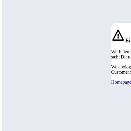
Ei
Wir bitten
steht Dir 
We apologi
Customer S
Homepag